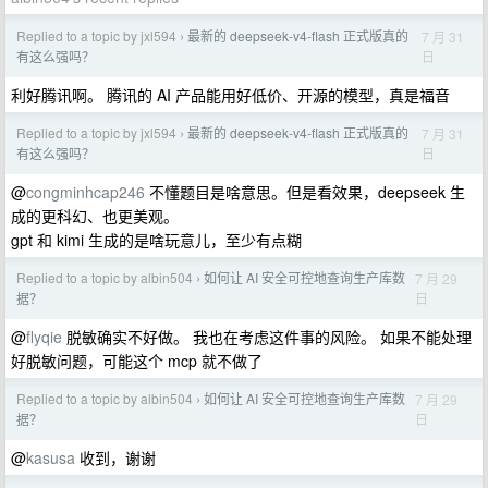
Replied to a topic by jxl594
最新的 deepseek-v4-flash 正式版真的
7 月 31
›
日
有这么强吗？
利好腾讯啊。 腾讯的 AI 产品能用好低价、开源的模型，真是福音
Replied to a topic by jxl594
最新的 deepseek-v4-flash 正式版真的
7 月 31
›
日
有这么强吗？
@
congminhcap246
不懂题目是啥意思。但是看效果，deepseek 生
成的更科幻、也更美观。
gpt 和 kimi 生成的是啥玩意儿，至少有点糊
Replied to a topic by albin504
如何让 AI 安全可控地查询生产库数
7 月 29
›
日
据？
@
flyqie
脱敏确实不好做。 我也在考虑这件事的风险。 如果不能处理
好脱敏问题，可能这个 mcp 就不做了
Replied to a topic by albin504
如何让 AI 安全可控地查询生产库数
7 月 29
›
日
据？
@
kasusa
收到，谢谢