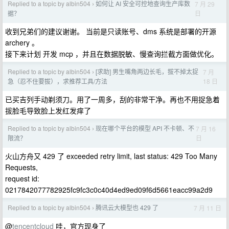
Replied to a topic by albin504
如何让 AI 安全可控地查询生产库数
7 月 29
›
日
据？
收到兄弟们的建议谢谢。 当前是只读账号、dms 系统是部署的开源
archery 。
接下来计划 开发 mcp ，并且在数据脱敏、慢查询拦截方面做优化。
Replied to a topic by albin504
[求助] 男生嘴角两边长毛，拔不掉太捉
7 月
›
18 日
急（忍不住要拔），求推荐工具/方法
已买吉列手动剃须刀。用了一周多，刮的非常干净。再也不用捉急着
拔脸毛导致脸上发红发痒了
Replied to a topic by albin504
现在哪个平台的模型 API 不卡顿、不
7 月 16
›
日
限流？
火山方舟又 429 了 exceeded retry limit, last status: 429 Too Many
Requests,
request id:
0217842077782925fc9fc3c0c40d4ed9ed09f6d5661eacc99a2d9
Replied to a topic by albin504
腾讯云大模型也 429 了
7 月 11 日
›
@
tencentcloud
哇，官方现身了