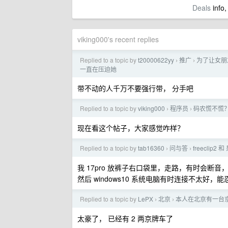
Deals
info,
viking000's recent replies
Replied to a topic by
t20000622yy
推广
为了让女朋友
›
›
一直在压迫她
带不动的人千万不要强行带， 分手吧
Replied to a topic by
viking000
程序员
码农慌不慌？
›
›
现在看这个帖子，大家感觉咋样？
Replied to a topic by
tab16360
问与答
freecli
›
›
我 17pro 放裤子右口袋里，走路，有时会断
然后 windows10 系统电脑有时连接不太好，能
Replied to a topic by
LePX
北京
本人在北京有一台京牌
›
›
太豪了， 已经有 2 两京牌车了