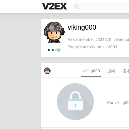
viking000
V2EX member #234378, joined on
Today's activity rank
13803
0.01
viking000
提问
技
Per viking00