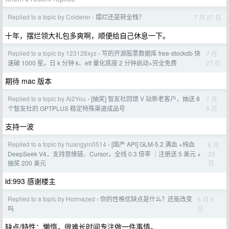
Replied to a topic by Colderer
摆烂还是转全栈？
7 月 27 日
›
十年，摆烂领大礼包多爽啊，顺便给自己休息一下。
Replied to a topic by 123128xyz
写的开源股票数据库 free-stockdb 快
7 月
›
27 日
速破 1000 星。日 k 分钟 k、etf 量化底座 2 分钟启动+完全免费
期待 mac 版本
Replied to a topic by Ai2You
[抽奖] 智友社回馈 V 站新老客户，抽送 8
7 月
›
9 日
个智友社的 GPTPLUS 稳定特殊渠道成品号
支持一波
Replied to a topic by huangyin0514
[国产 API] GLM-5.2 满血 +纯血
6 月
›
29
DeepSeek V4，支持思维链、Cursor，全线 0.3 倍率 ｜注册送 5 美元 +
日
抽奖 200 美元
id:993 感谢楼主
Replied to a topic by Hormazed
你的性格优缺点是什么？还能改变
6 月 5
›
日
吗
缺点/特性：懒惰，很难长时间专注做一件事情。