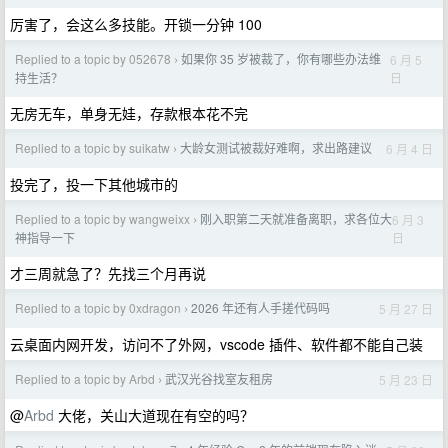
厉害了，会这么多技能。开锁一分钟 100
Replied to a topic by 052678
如果你 35 岁被裁了，你有哪些办法维
6 月 5
›
日
持生活？
无房无车，单身无娃，存款根本花不完
Replied to a topic by suikatw
大龄女测试被裁好难啊，求出路建议
6 月 4 日
›
投完了，投一下其他城市的
Replied to a topic by wangweixx
刚入职第二天就准备离职，求各位大
6 月 3
›
日
神指导一下
才三周就急了？先找三个月再说
Replied to a topic by 0xdragon
2026 年还有人手搓代码吗
5 月 27 日
›
云桌面内网开发，访问不了外网，vscode 插件、软件都不能自己装
Replied to a topic by Arbd
武汉光谷找室友租房
5 月 23 日
›
@
Arbd
大佬，关山大道现在有空的吗？