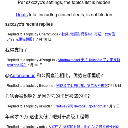
Per szxczyc's settings, the topics list is hidden
Deals
info, including closed deals, is not hidden
szxczyc's recent replies
Replied to a topic by CherryGods
›
[抽奖] 懒猫影视发布！再送一台价值
5499 元懒猫微服！
7 月 16 日
我得支持了
Replied to a topic by JiPengLin
›
Shadowrocket 支持 Tailscale 了，那支持
split dns 吗？
7 月 10 日
@
Autonomous
和公网直连相比，优势在哪里呢？
Replied to a topic by timeblind
›
别找某宝上的代充，第二天号被封
7 月 8 日
为啥会被封啊？是因为它的卡是被盗的卡？
Replied to a topic by sswsdsn
›
Native 招聘 devops、golang/rust
7 月 2 日
年薪才 7 万 这也太低了吧对于高级工程师
Replied to a topic by gdb
›
大家在 AI 编程的时候，比如 AI 会思考很长时间