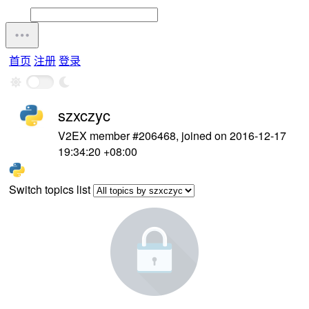
首页
注册
登录
szxczyc
V2EX member #206468, joined on 2016-12-17
19:34:20 +08:00
Switch topics list