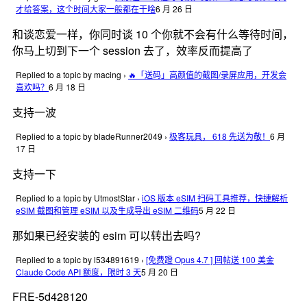
才给答案，这个时间大家一般都在干啥
6 月 26 日
和谈恋爱一样，你同时谈 10 个你就不会有什么等待时间，
你马上切到下一个 session 去了，效率反而提高了
Replied to a topic by macing
›
🔥「送码」高颜值的截图/录屏应用，开发会
喜欢吗？
6 月 18 日
支持一波
Replied to a topic by bladeRunner2049
›
极客玩具， 618 先送为敬！
6 月
17 日
支持一下
Replied to a topic by UtmostStar
›
iOS 版本 eSIM 扫码工具推荐，快捷解析
eSIM 截图和管理 eSIM 以及生成导出 eSIM 二维码
5 月 22 日
那如果已经安装的 esim 可以转出去吗?
Replied to a topic by l534891619
›
[免费蹬 Opus 4.7 ] 回帖送 100 美金
Claude Code API 额度，限时 3 天
5 月 20 日
FRE-5d428120