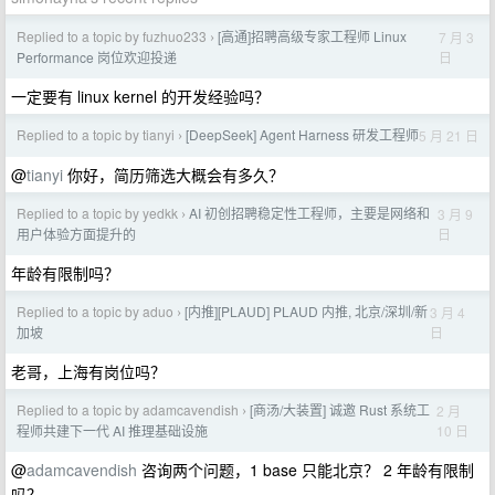
Replied to a topic by fuzhuo233
[高通]招聘高级专家工程师 Linux
7 月 3
›
日
Performance 岗位欢迎投递
一定要有 linux kernel 的开发经验吗？
Replied to a topic by tianyi
[DeepSeek] Agent Harness 研发工程师
5 月 21 日
›
@
tianyi
你好，简历筛选大概会有多久？
Replied to a topic by yedkk
AI 初创招聘稳定性工程师，主要是网络和
3 月 9
›
日
用户体验方面提升的
年龄有限制吗？
Replied to a topic by aduo
[内推][PLAUD] PLAUD 内推, 北京/深圳/新
3 月 4
›
日
加坡
老哥，上海有岗位吗？
Replied to a topic by adamcavendish
[商汤/大装置] 诚邀 Rust 系统工
2 月
›
10 日
程师共建下一代 AI 推理基础设施
@
adamcavendish
咨询两个问题，1 base 只能北京？ 2 年龄有限制
吗？