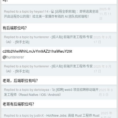
2025 年
Replied to a topic by heyao114
💻 [远程全职前端] ：即将逃离坐班
›
11 月 11
开启远程办公的我！给北美一家爆炸有钱的 AI 团队找前端啦！
日
有后端职位吗？
Replied to a topic by huntererer
[招人贴] 前端开发工程师/专家
2025 年 9 月
›
17 日
（AI）- [快手主站]
c2ltb2hheWhhLmJvYm9AZ21haWwuY29t
@
huntererer
Replied to a topic by huntererer
[招人贴] 前端开发工程师/专家
2025 年 9 月
›
17 日
（AI）- [快手主站]
老哥，后端职位有吗？
Replied to a topic by dariolayaa
🚀 [招聘] web3 项目招聘移动端开
2025 年 9
›
月 3 日
发工程师（React Native / iOS / Android）
老哥有后端职位吗？
2025 年
Replied to a topic by justinX
Hot/New Jobs: 高级 Rust 工程师 Rust
›
8 月 25