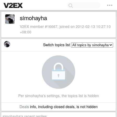
simohayha
V2EX member #16667, joined on 2012-02-13 10:27:10
+08:00
Switch topics list
Per simohayha's settings, the topics list is hidden
Deals
info, including closed deals, is not hidden
simohayha's recent replies