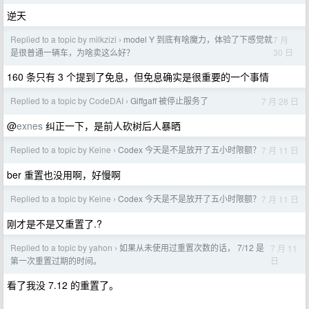
逆天
Replied to a topic by milkzizi
model Y 到底有啥魔力，体验了下感觉就
7 月
›
30 日
是很普通一辆车，为啥卖这么好？
160 条只有 3 个提到了免息，但免息确实是很重要的一个事情
Replied to a topic by CodeDAI
Giffgaff 被停止服务了
7 月 28 日
›
@
exnes
纠正一下，是前人砍树后人暴晒
Replied to a topic by Keine
Codex 今天是不是放开了五小时限额？
7 月 11 日
›
ber 重置也没用啊，好慢啊
Replied to a topic by Keine
Codex 今天是不是放开了五小时限额？
7 月 11 日
›
刚才是不是又重置了.?
Replied to a topic by yahon
如果从未使用过重置次数的话， 7/12 是
7 月 11
›
日
第一次重置过期的时间。
看了我没 7.12 的重置了。