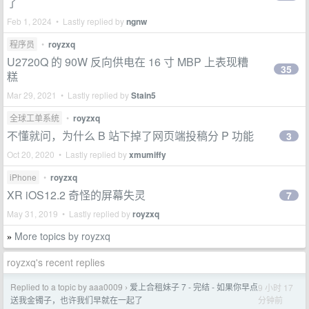
了
Feb 1, 2024 • Lastly replied by
ngnw
程序员
•
royzxq
U2720Q 的 90W 反向供电在 16 寸 MBP 上表现糟
35
糕
Mar 29, 2021 • Lastly replied by
Stain5
全球工单系统
•
royzxq
不懂就问，为什么 B 站下掉了网页端投稿分 P 功能
3
Oct 20, 2020 • Lastly replied by
xmumiffy
iPhone
•
royzxq
XR iOS12.2 奇怪的屏幕失灵
7
May 31, 2019 • Lastly replied by
royzxq
More topics by royzxq
»
royzxq's recent replies
Replied to a topic by aaa0009
爱上合租妹子 7 - 完结 - 如果你早点
9 小时 17
›
分钟前
送我金镯子，也许我们早就在一起了