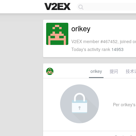
orikey
V2EX member #467452, joined on
Today's activity rank
14953
orikey
提问
技术
Per orikey's 