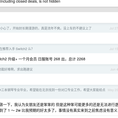
 including closed deals, is not hidden
gaff 的小心了，开始封长期漫游的，真是流年不爽。没上车的不建议上了
Jul 2
在推荐入手 Switch2 么？
Jul 1
itch2 升级+ 一个月会员 日服账号 268 出，总计 2268
被裁好难啊，求出路建议
Jun 
岁民办三本钢琴专业毕业，希望能在北京找到一份对口专业工作，希望大家能给点
May 2
答一下，我认为女朋友还是笨笨的 但是这种笨可能更多的还是无法进行
了 1 ～ 2w 比我预期的好太多了，事情没有真实来到之前焦虑没有意义