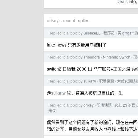
Deals
info,
orikey's recent replies
Replied to a topic by
SilenceLL
程序员
买 giff
›
›
fake news 只有少量用户被封了
Replied to a topic by
Theodora
Nintendo Switch
现
›
›
switch2 日版我 2000 出 马车账号+王国之泪 sw
Replied to a topic by
suikatw
职场话题
大龄女测试
›
›
@
suikatw
唉，普通人被房贷困住的一生
Replied to a topic by
orikey
职场话题
女友 23 
›
›
建议
偶然看到了这个问题有了新的追问，现在在来回
辑的对齐，目前女朋友月收入也靠线上和线下达到