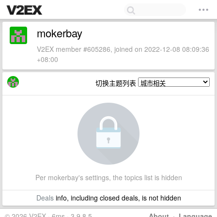
mokerbay
V2EX member #605286, joined on 2022-12-08 08:09:36
+08:00
切换主题列表
Per mokerbay's settings, the topics list is hidden
Deals
info, including closed deals, is not hidden
© 2026 V2EX · 6ms · 3.9.8.5
About
·
Language