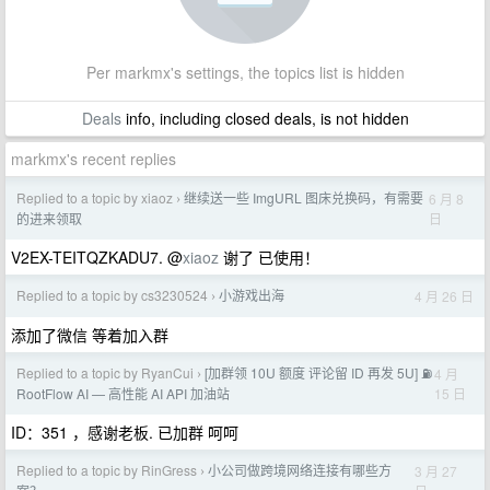
Per markmx's settings, the topics list is hidden
Deals
info, including closed deals, is not hidden
markmx's recent replies
Replied to a topic by xiaoz
继续送一些 ImgURL 图床兑换码，有需要
6 月 8
›
日
的进来领取
V2EX-TEITQZKADU7. @
xiaoz
谢了 已使用！
Replied to a topic by cs3230524
小游戏出海
4 月 26 日
›
添加了微信 等着加入群
Replied to a topic by RyanCui
[加群领 10U 额度 评论留 ID 再发 5U] ⛽
4 月
›
15 日
RootFlow AI — 高性能 AI API 加油站
ID：351 ，感谢老板. 已加群 呵呵
Replied to a topic by RinGress
小公司做跨境网络连接有哪些方
3 月 27
›