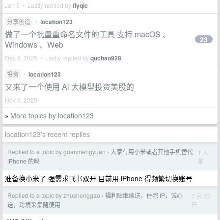
Jan 5 • Lastly replied by
flyqie
分享创造
•
location123
做了一个批量重命名文件的工具 支持 macOS 、
23
Windows 、Web
Dec 8, 2025 • Lastly replied by
quchao928
投资
•
location123
又来了一个使用 Ai 大模型投资美股的
Nov 6, 2025
More topics by location123
»
location123's recent replies
Replied to a topic by guanmengyuan
大家有用小米或者其他手机替代
1 天
›
前
iPhone 的吗
准备换小米了 强需求飞书双开 目前用 iPhone 得频繁切换账号
Replied to a topic by zhushenggao
福利贴继续送，住宅 IP，诚心
7 月 23
›
日
送，跨境采集随便用