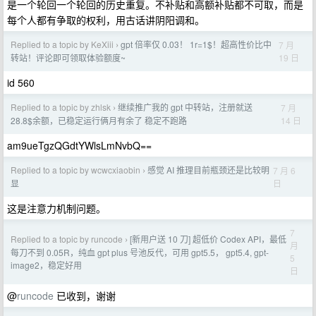
是一个轮回一个轮回的历史重复。不补贴和高额补贴都不可取，而是
每个人都有争取的权利，用古话讲阴阳调和。
Replied to a topic by KeXiii
gpt 倍率仅 0.03！ 1r=1$！超高性价比中
7 月
›
19 日
转站！评论即可领取体验额度~
id 560
Replied to a topic by zhlsk
继续推广我的 gpt 中转站，注册就送
7 月
›
14 日
28.8$余额，已稳定运行俩月有余了 稳定不跑路
am9ueTgzQGdtYWlsLmNvbQ==
Replied to a topic by wcwcxiaobin
感觉 AI 推理目前瓶颈还是比较明
7 月 6
›
日
显
这是注意力机制问题。
7
Replied to a topic by runcode
[新用户送 10 刀] 超低价 Codex API，最低
›
月
每刀不到 0.05R，纯血 gpt plus 号池反代，可用 gpt5.5， gpt5.4, gpt-
5
image2，稳定好用
日
@
runcode
已收到，谢谢