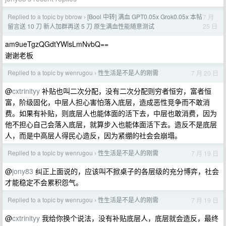
Replied to a topic by bbrow
[Bool 中转] 满血 GPT0.05x Grok0.05x 本帖
7 月
›
25 日
留言送 10 刀 新人加群再送 5 刀 原生满血性能随意测试
am9ueTgzQGdtYWlsLmNvbQ==
谢谢老板
Replied to a topic by wenrugou
性生活是不是人的刚需
7 月 20 日
›
@
cxtrinityy
补贴也叫二次分配，没有二次分配则穷者恒穷，富者恒
富，阶级固化，中层人担心害怕落入底层，造成恶性竞争而不敢消
费。如果有补贴，则底层人也能体面的活下去，中层也敢消费，因为
他不担心自己会落入底层，就算步入也能体面活下去。造反不是底层
人，而是中高层人得民心造反，因为紧绷的社会会崩塌。
Replied to a topic by wenrugou
性生活是不是人的刚需
7 月 19 日
›
@
jony83
纠正上面说的，应该叫不掀桌子的各层级的充分博弈，社会
才能稳定不会累积怨气。
Replied to a topic by wenrugou
性生活是不是人的刚需
7 月 19 日
›
@
cxtrinityy
我给你换个说法，没有补贴底层人，底层就会造反，最终