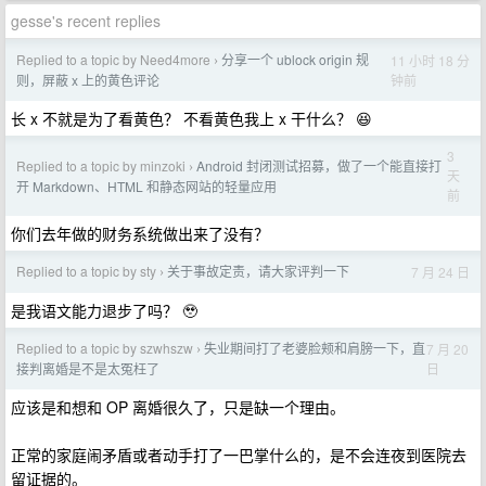
gesse's recent replies
Replied to a topic by Need4more
分享一个 ublock origin 规
11 小时 18 分
›
钟前
则，屏蔽 x 上的黄色评论
长 x 不就是为了看黄色？ 不看黄色我上 x 干什么？ 😆
3
Replied to a topic by minzoki
Android 封闭测试招募，做了一个能直接打
›
天
开 Markdown、HTML 和静态网站的轻量应用
前
你们去年做的财务系统做出来了没有？
Replied to a topic by sty
关于事故定责，请大家评判一下
7 月 24 日
›
是我语文能力退步了吗？ 🥹
Replied to a topic by szwhszw
失业期间打了老婆脸颊和肩膀一下，直
7 月 20
›
日
接判离婚是不是太冤枉了
应该是和想和 OP 离婚很久了，只是缺一个理由。
正常的家庭闹矛盾或者动手打了一巴掌什么的，是不会连夜到医院去
留证据的。