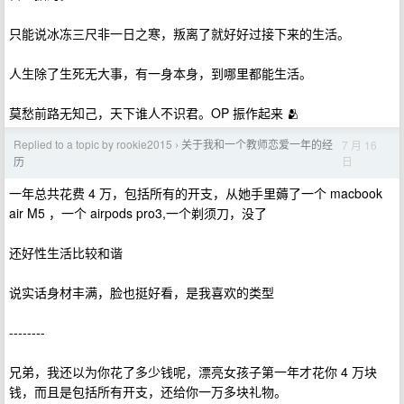
只能说冰冻三尺非一日之寒，叛离了就好好过接下来的生活。
人生除了生死无大事，有一身本身，到哪里都能生活。
莫愁前路无知己，天下谁人不识君。OP 振作起来 🫂
Replied to a topic by rookie2015
关于我和一个教师恋爱一年的经
7 月 16
›
日
历
一年总共花费 4 万，包括所有的开支，从她手里薅了一个 macbook
air M5 ，一个 airpods pro3,一个剃须刀，没了
还好性生活比较和谐
说实话身材丰满，脸也挺好看，是我喜欢的类型
--------
兄弟，我还以为你花了多少钱呢，漂亮女孩子第一年才花你 4 万块
钱，而且是包括所有开支，还给你一万多块礼物。