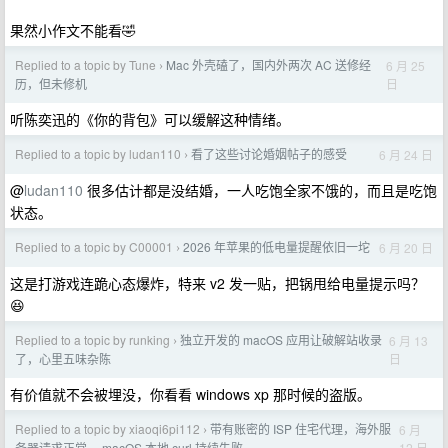
果然小作文不能看🤣
Replied to a topic by Tune
Mac 外壳磕了，国内外两次 AC 送修经
6 月 25
›
日
历，但未修机
听陈奕迅的《你的背包》可以缓解这种情绪。
Replied to a topic by ludan110
看了这些讨论婚姻帖子的感受
6 月 24 日
›
@
ludan110
很多估计都是没结婚，一人吃饱全家不饿的，而且是吃饱
状态。
Replied to a topic by C00001
2026 年苹果的低电量提醒依旧一坨
6 月 20 日
›
这是打游戏连跪心态爆炸，特来 v2 发一贴，把锅甩给电量提示吗？
😆
Replied to a topic by runking
独立开发的 macOS 应用让破解站收录
6 月 13
›
日
了，心里五味杂陈
有价值就不会被埋没，你看看 windows xp 那时候的盗版。
Replied to a topic by xiaoqi6pi112
带有账密的 ISP 住宅代理，海外服
6 月
›
12 日
务器请求正常， macOS 本地 curl 持续失败