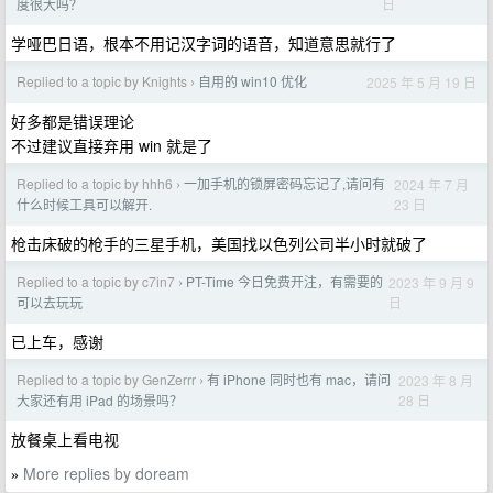
日
度很大吗？
学哑巴日语，根本不用记汉字词的语音，知道意思就行了
Replied to a topic by Knights
自用的 win10 优化
2025 年 5 月 19 日
›
好多都是错误理论
不过建议直接弃用 win 就是了
Replied to a topic by hhh6
一加手机的锁屏密码忘记了,请问有
2024 年 7 月
›
23 日
什么时候工具可以解开.
枪击床破的枪手的三星手机，美国找以色列公司半小时就破了
Replied to a topic by c7in7
PT-Time 今日免费开注，有需要的
2023 年 9 月 9
›
日
可以去玩玩
已上车，感谢
Replied to a topic by GenZerrr
有 iPhone 同时也有 mac，请问
2023 年 8 月
›
28 日
大家还有用 iPad 的场景吗？
放餐桌上看电视
More replies by doream
»