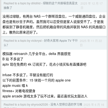
Replied to a topic by dilidilid
绿联的这个共振噪音真是太
2025 年 12 月 17
›
日
抽象了
没用过绿联，有两台 NAS 一个群晖双盘位，一个威联通四盘位，企业
盘也是有炒豆子声的。虽然我可以忍受但是家人说接受不了，于是我
都装到了静音机箱里，然后把机箱自带的风扇并联到 NAS 的风扇接口
上，散热比原来还好了。
Replied to a topic by victorysl
好奇大家用 Apple TV 干什
2025 年 11 月 22
›
日
么？
模拟器 retroarch 几乎全平台，delta 界面感觉
B 站 不多说了
aptv 现在免费的 4k 订阅买了，花点小钱买私有直播源吧
infuse 不多说了，平替没有能打的
以下的前置条件：15 块钱一个月的 apple one
apple music 唱 k
fitness+ 对着电视健身
apple arcade 游戏太多了玩不过来，最近喜欢玩太鼓达人
Replied to a topic by shyrock2026
没有人觉得日语的学习难
2025 年 6 月 16
›