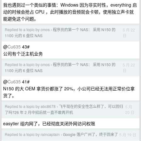
我也遇到过一个类似的事情：Windows 因为非实时性，everything 启
动的时候会抢占 CPU ，此时播放的音频就会卡顿，使用独立声卡就
能避免这个问题。
Replied to a topic by cmos
程序员的第一个 NAS： 采用 N150 的
5 月 22
›
日
1100 元的 6 盘位 NAS
@
Cu635
43#
公司有个泛主机业务
Replied to a topic by cmos
程序员的第一个 NAS： 采用 N150 的
5 月 22
›
日
1100 元的 6 盘位 NAS
@
Cu635
41#
N150 的大 OEM 拿货价都涨了 20%，小公司已经无法用正常价位拿
货了。
Replied to a topic by abc8678
飞牛现在的安全性怎么样了，可以回归
5 月
›
20 日
了吗?26 年 2 月中招后就一直不敢再开机
easytier 组内网了，已经彻底关闭外网访问权限
Replied to a topic by raincaptain
Google 落户广州了，终于回来了
5 月 19 日
›