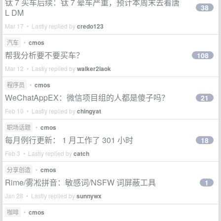
钛 7 买车后续：钛 7 晕车严重，预计本周末去看唐
38
L DM
Mar 17 • Lastly replied by
credo123
汽车
•
cmos
帮我分析要不要买车？
108
Mar 12 • Lastly replied by
walker2laok
程序员
•
cmos
WeChatAppEX：微信项目组的人都是傻子吗？
21
Feb 10 • Lastly replied by
chingyat
职场话题
•
cmos
每月例行更新： 1 月工作了 301 小时
18
Feb 3 • Lastly replied by
catch
分享创造
•
cmos
Rime/雾凇拼音：敏感词/NSFW 词屏蔽工具
1
Jan 28 • Lastly replied by
sunnywx
咖啡
•
cmos