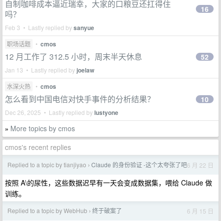
自制咖啡成本逼近瑞幸，大家的口粮豆还扛得住
16
吗？
Feb 3 • Lastly replied by
sanyue
职场话题
•
cmos
12 月工作了 312.5 小时，周末半天休息
52
Jan 13 • Lastly replied by
joelaw
水深火热
•
cmos
怎么看到中国电信对快手事件的分析结果？
10
Dec 26, 2025 • Lastly replied by
lustyone
More topics by cmos
»
cmos's recent replies
Replied to a topic by tianjiyao
Claude 的身份验证 -这个太夸张了吧
6 月 22 日
›
按照 A\的尿性，这些数据迟早有一天会变成数据集，喂给 Claude 做
训练。
Replied to a topic by WebHub
终于破案了
6 月 15 日
›