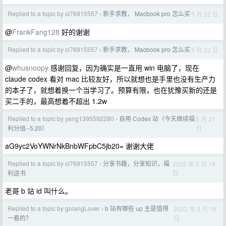
Replied to a topic by cl76915557
新手求教， Macbook pro 怎么买
5 月 22 日
›
@
FrankFang128
好的谢谢
Replied to a topic by cl76915557
新手求教， Macbook pro 怎么买
5 月 22 日
›
@
whusnoopy
感谢回复，因为确实是一直用 win 电脑了，现在
claude codex 看对 mac 比较友好，所以就想也是手里也没有生产力
的本子了，就想着换一个当学习了。预算有限，也在犹豫买新的还是
买二手的，最高想着不超出 1.2w
Replied to a topic by yang1395592280
自用 Codex 站（今天继续福
5 月 21
›
日
利分组--5.20）
aG9yc2VoYWNrNkBnbWFpbC5jb20= 谢谢大佬
Replied to a topic by cl76915557
分享书籍，分享知识，福
2022 年 3 月 18
›
日
利送书
老哥 b 站 id 叫什么。
Replied to a topic by golangLover
b 站有哪些 up 主是值得
2022 年 3 月 16
›
日
一看的？