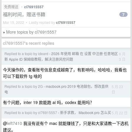
免费赠送
•
cl76915557
福利时间，赠送书籍
7
Mar 15, 2022 • Lastly replied by
cl76915557
More topics by cl76915557
»
cl76915557's recent replies
Replied to a topic by ideard
2026 年使用 邮箱 在 设置 中注册 任意地区
6 月
›
3 日
新 Apple ID 保姆级教程，解决注册风控问题
今天操作的，查看账号信息变成越南了，有影响吗，哈哈哈，我看也
可以下载软件 tg 啥的
Replied to a topic by 2G
macbook pro 2019 电池鼓包，想改直供
5 月 23
›
日
电
有个问题，inter 19 款能跑 ai 吗，codex 能用吗？
Replied to a topic by cl76915557
新手求教， Macbook pro 怎么买
5 月 22 日
›
@
left7410
我没有说有个 mac 就能赚钱了，只是和大家请教一下选机
建议。