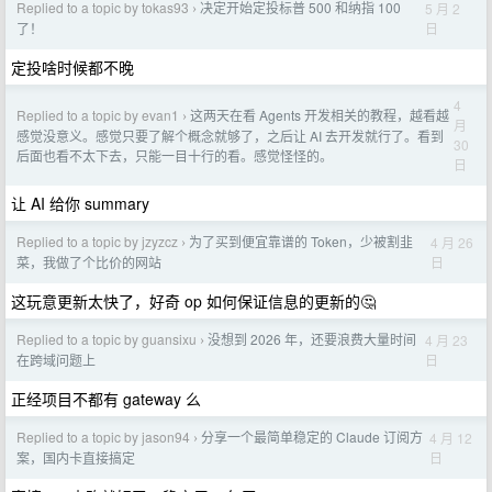
Replied to a topic by tokas93
决定开始定投标普 500 和纳指 100
5 月 2
›
日
了！
定投啥时候都不晚
4
Replied to a topic by evan1
这两天在看 Agents 开发相关的教程，越看越
›
月
感觉没意义。感觉只要了解个概念就够了，之后让 AI 去开发就行了。看到
30
后面也看不太下去，只能一目十行的看。感觉怪怪的。
日
让 AI 给你 summary
Replied to a topic by jzyzcz
为了买到便宜靠谱的 Token，少被割韭
4 月 26
›
日
菜，我做了个比价的网站
这玩意更新太快了，好奇 op 如何保证信息的更新的🤔
Replied to a topic by guansixu
没想到 2026 年，还要浪费大量时间
4 月 23
›
日
在跨域问题上
正经项目不都有 gateway 么
Replied to a topic by jason94
分享一个最简单稳定的 Claude 订阅方
4 月 12
›
日
案，国内卡直接搞定