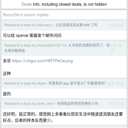
Deals
info, including closed deals, is not hidden
RoccoShi's recent replies
Replied to a topic by SilenceLL
土区续费这是长期 499 了吗
7 月 15 日
›
可以给 openai 客服发个邮件问问
Replied to a topic by chenyu923132714
6 年前的洗面奶用完了，现
6 月 28
›
日
在男的都用啥
多芬
https://i.imgur.com/HRTPeCw.png
这种
Replied to a topic by ldlywt
阿里系的 app 是不是大厂中最难用的？
6 月 12 日
›
是的
Replied to a topic by lame_chen
有想我这样奇怪性格的人吗
6 月 7 日
›
还好吧，挺正常的，感觉网上多看看比现实生活中随波逐流朋友还要
好点，后者的样本反而更少。