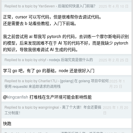
Replied to a topic by YanSeven
后端如何快速入门前端？
2025 年 4 月 10 日
›
正常，cursor 可以写代码，但是很难帮你去调试代码。
还是需要去 b 站看些教程，入门下前端。
我之前尝试用 ai 帮我写 pytorch 的代码，去训练一个摩尔斯电码识别
的模型，后来发现困难不在于 AI 写的代码不好，而是我缺少 pytorch
的知识，导致我很难调试 AI 生成的代码。
Replied to a topic by ohlyf
nodejs 后端究竟是做什么的
2025 年 2 月 25 日
›
学习 go 吧，有了 go 的基础，node 还是很好入门
Replied to a topic by Charlie17Li
[golang] 在 golang 项目中如何
2025 年 1
›
月 23 日
使用 requestId 来追踪请求的调用栈
@
kingcanfish
打堆栈在生产环境可能会影响性能
Replied to a topic by wangningkai
离了个大谱！年会还要搞
2025 年 1 月 20
›
日
工分制度！
快跑