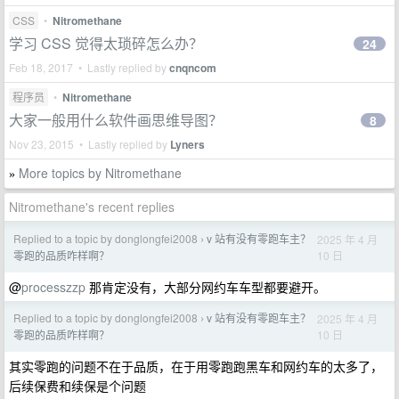
CSS
•
Nitromethane
学习 CSS 觉得太琐碎怎么办？
24
Feb 18, 2017 • Lastly replied by
cnqncom
程序员
•
Nitromethane
大家一般用什么软件画思维导图？
8
Nov 23, 2015 • Lastly replied by
Lyners
More topics by Nitromethane
»
Nitromethane's recent replies
Replied to a topic by donglongfei2008
v 站有没有零跑车主？
2025 年 4 月
›
10 日
零跑的品质咋样啊？
@
processzzp
那肯定没有，大部分网约车车型都要避开。
Replied to a topic by donglongfei2008
v 站有没有零跑车主？
2025 年 4 月
›
10 日
零跑的品质咋样啊？
其实零跑的问题不在于品质，在于用零跑跑黑车和网约车的太多了，
后续保费和续保是个问题