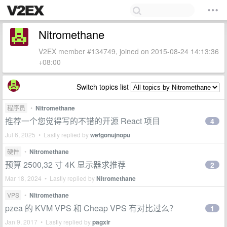
Nitromethane
V2EX member #134749, joined on 2015-08-24 14:13:36
+08:00
Switch topics list
程序员
•
Nitromethane
推荐一个您觉得写的不错的开源 React 项目
4
Jul 6, 2025 • Lastly replied by
wefgonujnopu
硬件
•
Nitromethane
预算 2500,32 寸 4K 显示器求推荐
2
Mar 18, 2024 • Lastly replied by
Nitromethane
VPS
•
Nitromethane
pzea 的 KVM VPS 和 Cheap VPS 有对比过么？
1
Jan 9, 2017 • Lastly replied by
pagxir