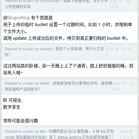
Replied to a topic by Kinnikuman
请教下后端大佬，关于文件
2025 年 1 月
›
16 日
上传逻辑的实现
@
SingeeKing
有个思路是
用于上传的临时 bucket 设置一个过期时间，比如 1 小时，并限制单
个文件大小。
调用 update 上传成功后的文件，拷贝到真正要归档的 bucket 中。
Replied to a topic by khazan
想买个火车卧铺，有什么方法
2025 年 1 月 10
›
日
吗？
试过两站路的卧铺，前一天晚上上了个通宵，路上舒舒服服的睡，到
站有人喊~
Replied to a topic by kkkkh
前端有没有可以拿得出手的，能惊艳
2025 年 1 月
›
9 日
到后端和产品的技术？
BI 可视化
数字孪生
领导可能会感兴趣
Replied to a topic by ttkit
吐糟阿里云 ECS 服务器， 4 核 8G 打包
2025 年
›
1 月 2 日
nextjs 项目都能内存溢出！用了 github Actions 打包后感觉被骗了！