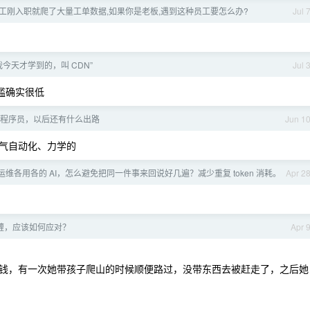
工刚入职就爬了大量工单数据,如果你是老板,遇到这种员工要怎么办?
Jul 
今天才学到的，叫 CDN”
Jul 
槛确实很低
程序员，以后还有什么出路
Jun 1
气自动化、力学的
维各用各的 AI，怎么避免把同一件事来回说好几遍？减少重复 token 消耗。
Apr 2
缠，应该如何应对？
Apr 
钱，有一次她带孩子爬山的时候顺便路过，没带东西去被赶走了，之后她