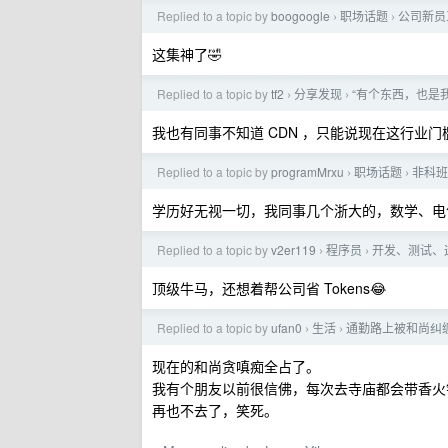
Replied to a topic by
boogoogle
职场话题
公司新员
›
›
这集神了🤣
Replied to a topic by
tf2
分享发现
“有个东西，也是我
›
›
我也有同事不知道 CDN ，只能说现在这行业门
Replied to a topic by
programMrxu
职场话题
非科班
›
›
学历好无视一切，我同事几个浙大的，数学、电
Replied to a topic by
v2er119
程序员
开发、测试、运
›
›
顶级牛马，还想着帮公司省 Tokens😂
Replied to a topic by
ufan0
生活
通勤路上被和尚纠
›
›
现在的和尚贪嗔痴全占了。
我有个朋友以前很信佛，每次去寺庙都会带香火
再也不去了，笑死。