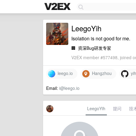
LeegoYih
Isolation is not good for me.
🏢
资深Bug研发专家
V2EX member #577498, joined on
leego.io
Hangzhou
yih
Email:
i@leego.io
LeegoYih
提问
技