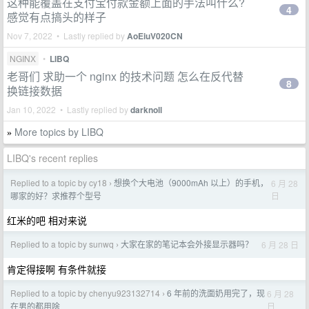
这种能覆盖在支付宝付款金额上面的手法叫什么?
4
感觉有点搞头的样子
Nov 7, 2022 • Lastly replied by
AoEiuV020CN
NGINX
•
LIBQ
老哥们 求助一个 nginx 的技术问题 怎么在反代替
8
换链接数据
Jan 10, 2022 • Lastly replied by
darknoll
More topics by LIBQ
»
LIBQ's recent replies
Replied to a topic by cy18
想换个大电池（9000mAh 以上）的手机，
6 月 28
›
日
哪家的好？求推荐个型号
红米的吧 相对来说
Replied to a topic by sunwq
大家在家的笔记本会外接显示器吗？
6 月 28 日
›
肯定得接啊 有条件就接
Replied to a topic by chenyu923132714
6 年前的洗面奶用完了，现
6 月 28
›
日
在男的都用啥