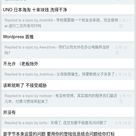
UNO 日本海淘 十来块钱 洗得干净
Replied to a topic by zhishi69
学校需要做一个校友会系统，完全使用
5 月 17
›
日
ai 进行二次开发可行吗
Wordpress 首推
Replied to a topic by Awes0me
你们公司允许在办公电脑养龙虾
3 月 13
›
日
吗？
不允许 （老板除外
Replied to a topic by Joshhua
父母极限催生，快要断绝父子关系了
3 月 13 日
›
该断就断了 不接受威胁
Replied to a topic by mcfever
有没有觉得，其实国内的程序员们最近
3 月 13
›
日
几年，付费习惯培养起来了
并没有
Replied to a topic by iorilu
天塌了, 连豆包都不能匿名问问题了
3 月 13 日
›
是字节本身运营的问题 要用你的登陆信息结合问题给你打标