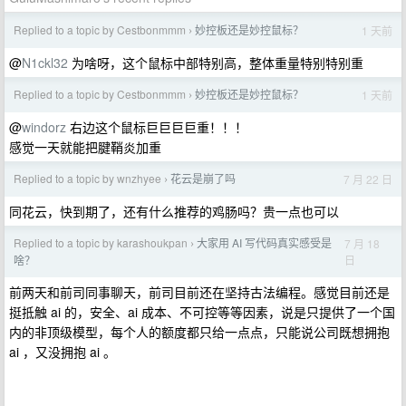
Replied to a topic by Cestbonmmm
妙控板还是妙控鼠标？
1 天前
›
@
N1ckl32
为啥呀，这个鼠标中部特别高，整体重量特别特别重
Replied to a topic by Cestbonmmm
妙控板还是妙控鼠标？
1 天前
›
@
windorz
右边这个鼠标巨巨巨巨重！！！
感觉一天就能把腱鞘炎加重
Replied to a topic by wnzhyee
花云是崩了吗
7 月 22 日
›
同花云，快到期了，还有什么推荐的鸡肠吗？贵一点也可以
Replied to a topic by karashoukpan
大家用 AI 写代码真实感受是
7 月 18
›
日
啥？
前两天和前司同事聊天，前司目前还在坚持古法编程。感觉目前还是
挺抵触 ai 的，安全、ai 成本、不可控等等因素，说是只提供了一个国
内的非顶级模型，每个人的额度都只给一点点，只能说公司既想拥抱
ai ，又没拥抱 ai 。