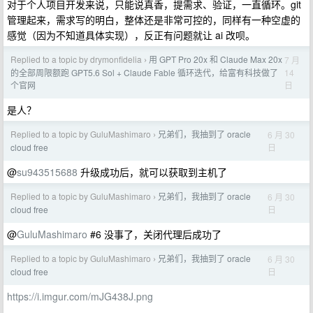
对于个人项目开发来说，只能说真香，提需求、验证，一直循环。git
管理起来，需求写的明白，整体还是非常可控的，同样有一种空虚的
感觉（因为不知道具体实现），反正有问题就让 ai 改呗。
Replied to a topic by drymonfidelia
用 GPT Pro 20x 和 Claude Max 20x
7 月
›
14
的全部周限额跑 GPT5.6 Sol + Claude Fable 循环迭代，给富有科技做了
日
个官网
是人？
Replied to a topic by GuluMashimaro
兄弟们，我抽到了 oracle
6 月 30
›
日
cloud free
@
su943515688
升级成功后，就可以获取到主机了
Replied to a topic by GuluMashimaro
兄弟们，我抽到了 oracle
6 月 30
›
日
cloud free
@
GuluMashimaro
#6 没事了，关闭代理后成功了
Replied to a topic by GuluMashimaro
兄弟们，我抽到了 oracle
6 月 30
›
日
cloud free
https://i.imgur.com/mJG438J.png