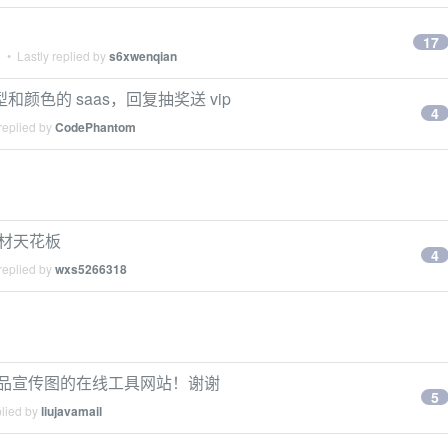
17
5
• Lastly replied by
s6xwenqian
色的 saas，回复抽奖送 vip
4
replied by
CodePhantom
素材天花板
4
replied by
wxs5266318
产品宣传图的在线工具网站！谢谢
5
plied by
liujavamail