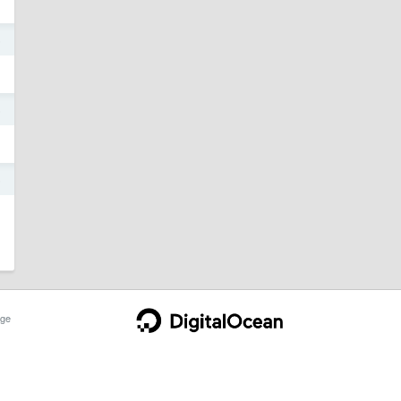
5
5
5
ge