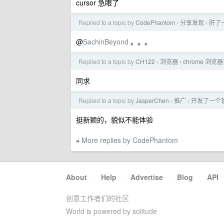
cursor 急眼了
Replied to a topic by
CodePhantom
分享发现
肝了
›
›
@
SachinBeyond
。。。
Replied to a topic by
CH122
浏览器
chrome 
›
›
同求
Replied to a topic by
JasperChen
推广
开发了一个管
›
›
挺新颖的，貌似不能体验
More replies by CodePhantom
»
About
·
Help
·
Advertise
·
Blog
·
API
创意工作者们的社区
World is powered by solitude