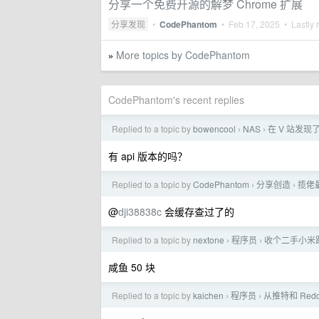
分享一个免费开源的解梦 Chrome 扩展
分享发现
•
CodePhantom
•
Feb 17, 2025
• Lastly 
More topics by CodePhantom
»
CodePhantom's recent replies
Replied to a topic by
bowencool
NAS
在 V 站发
›
›
有 api 版本的吗？
Replied to a topic by
CodePhantom
分享创造
揽佬最
›
›
@
dji38838c
会缓存查过了的
Replied to a topic by
nextone
程序员
收个二手小米
›
›
咸鱼 50 块
Replied to a topic by
kaichen
程序员
从推特和 Red
›
›