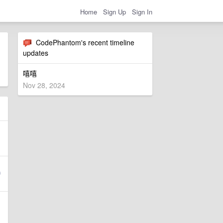
Home
Sign Up
Sign In
CodePhantom's recent timeline
updates
嘻嘻
Nov 28, 2024