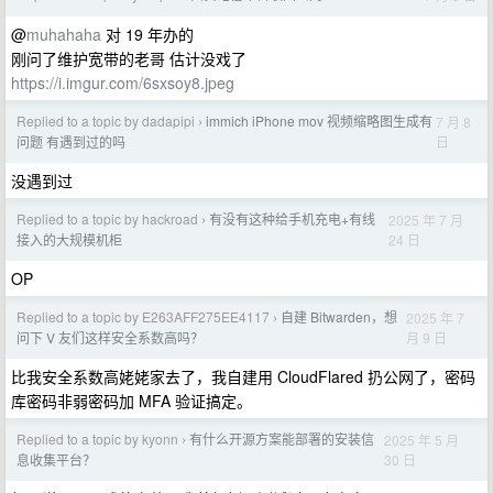
@
muhahaha
对 19 年办的
刚问了维护宽带的老哥 估计没戏了
https://i.imgur.com/6sxsoy8.jpeg
Replied to a topic by dadapipi
immich iPhone mov 视频缩略图生成有
7 月 8
›
日
问题 有遇到过的吗
没遇到过
Replied to a topic by hackroad
有没有这种给手机充电+有线
2025 年 7 月
›
24 日
接入的大规模机柜
OP
Replied to a topic by E263AFF275EE4117
自建 Bitwarden，想
2025 年 7
›
月 9 日
问下 V 友们这样安全系数高吗？
比我安全系数高姥姥家去了，我自建用 CloudFlared 扔公网了，密码
库密码非弱密码加 MFA 验证搞定。
Replied to a topic by kyonn
有什么开源方案能部署的安装信
2025 年 5 月
›
30 日
息收集平台？