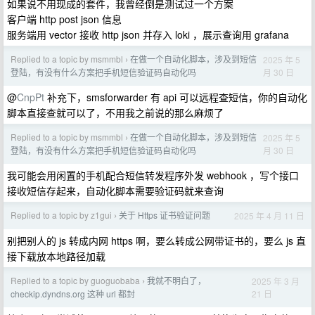
如果说不用现成的套件，我曾经倒是测试过一个方案
客户端 http post json 信息
服务端用 vector 接收 http json 并存入 loki ，展示查询用 grafana
Replied to a topic by msmmbl
在做一个自动化脚本，涉及到短信
2025 年 5
›
月 30 日
登陆，有没有什么方案把手机短信验证码自动化吗
@
CnpPt
补充下，smsforwarder 有 api 可以远程查短信，你的自动化
脚本直接查就可以了，不用我之前说的那么麻烦了
Replied to a topic by msmmbl
在做一个自动化脚本，涉及到短信
2025 年 5
›
月 30 日
登陆，有没有什么方案把手机短信验证码自动化吗
我可能会用闲置的手机配合短信转发程序外发 webhook ，写个接口
接收短信存起来，自动化脚本需要验证码就来查询
Replied to a topic by z1gui
关于 Https 证书验证问题
2025 年 4 月 11 日
›
别把别人的 js 转成内网 https 啊，要么转成公网带证书的，要么 js 直
接下载放本地路径加载
Replied to a topic by guoguobaba
我就不明白了，
2025 年 3 月
›
21 日
checkip.dyndns.org 这种 url 都封