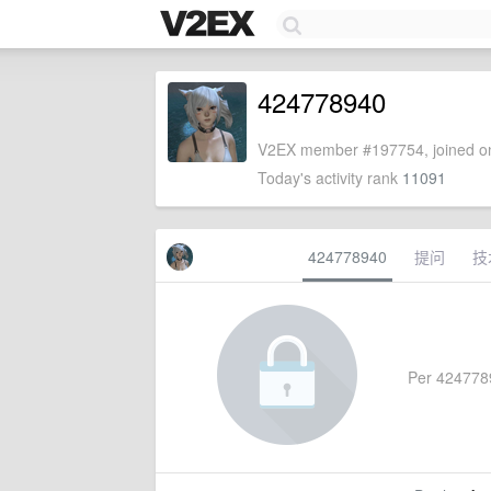
424778940
V2EX member #197754, joined on
Today's activity rank
11091
424778940
提问
技
Per 42477894