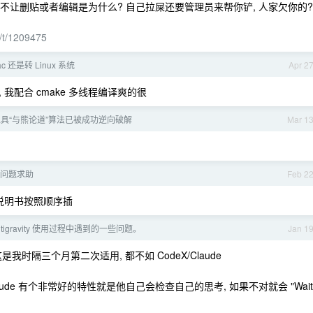
2 不让删贴或者编辑是为什么? 自己拉屎还要管理员来帮你铲, 人家欠你的?
/t/1209475
ac 还是转 Linux 系统
Apr 2
试试, 我配合 cmake 多线程编译爽的很
具“与熊论道”算法已被成功逆向破解
Mar 1
主板问题求助
Feb 2
说明书按照顺序插
Antigravity 使用过程中遇到的一些问题。
Jan 1
行, 这是我时隔三个月第二次适用, 都不如 CodeX/Claude
aude 有个非常好的特性就是他自己会检查自己的思考, 如果不对就会 "Wait