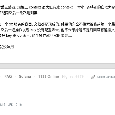
三落四, 规格上 context 很大但有效 context 非常小, 还特别的自以为
死胡同然后一条路跑到黑
务, 拉起来一个 xx 服务的容器, 文档都是现成的, 结果他完全不搜索给我胡编一个最
上 db, 然后一通操作发现 key 没有配置进去, 他不去考虑是不是前面没有遵循文
去把 key 塞 db 表里, 这个操作就非常的离谱....
就没法用
·
FAQ
·
Solana
·
1133 Online
Highest 6679
·
Select Langua
6:16
·
JFK 19:16