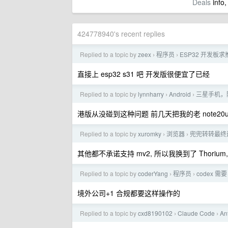
Deals
info,
424778940's recent replies
Replied to a topic by
zeex
程序员
ESP32 开发板求
›
›
直接上 esp32 s31 吧 开发版很便宜了已经
Replied to a topic by
lynnharry
Android
三星手机，隔
›
›
港版从没碰到这种问题 前几天把我的老 note2
Replied to a topic by
xuromky
浏览器
兜兜转转最终还
›
›
其他都不承诺支持 mv2, 所以我换到了 Thorium
Replied to a topic by
coderYang
程序员
codex 需
›
›
境外公司+1 合规都要这样操作的
Replied to a topic by
cxd8190102
Claude Code
A
›
›