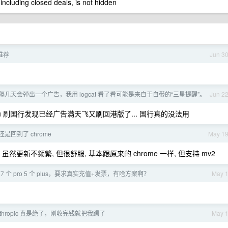
 including closed deals, is not hidden
推荐
Jun 3
几天会弹出一个广告，我用 logcat 看了看可能是来自于自带的“三星提醒”。
Jun 2
0u 刷国行发现已经广告满天飞又刷回港版了... 国行真的没法用
是回到了 chrome
May 1
, 虽然更新不频繁, 但很舒服, 基本跟原来的 chrome 一样, 但支持 mv2
要 7 个 pro 5 个 plus，要求真实充值+发票，有啥方案啊？
May 
nthropic 真是绝了，刚收完钱就把我踢了
May 