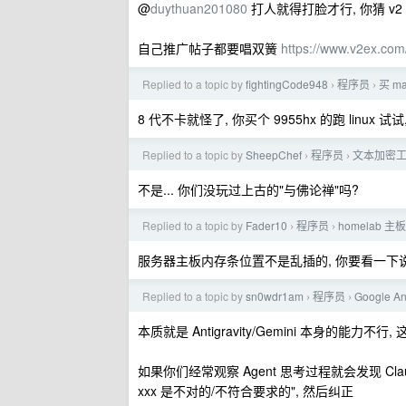
@
duythuan201080
打人就得打脸才行, 你猜 v
自己推广帖子都要唱双簧
https://www.v2ex.com
Replied to a topic by
fightingCode948
程序员
买 m
›
›
8 代不卡就怪了, 你买个 9955hx 的跑 linux 
Replied to a topic by
SheepChef
程序员
文本加密工
›
›
不是... 你们没玩过上古的"与佛论禅"吗?
Replied to a topic by
Fader10
程序员
homelab 
›
›
服务器主板内存条位置不是乱插的, 你要看一下
Replied to a topic by
sn0wdr1am
程序员
Google 
›
›
本质就是 Antigravity/Gemini 本身的能力不
如果你们经常观察 Agent 思考过程就会发现 Cl
xxx 是不对的/不符合要求的", 然后纠正