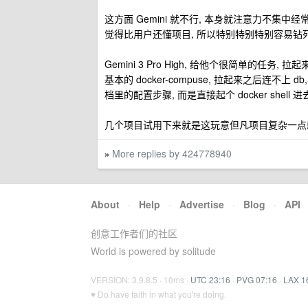
这方面 Gemini 就不行, 本身就注意力不集中经常丢
觉得比用户还懂项目, 所以特别特别特别容易钻
Gemini 3 Pro High, 给他个很简单的任
基本的 docker-compuse, 拉起来之后连不
档里的配置步骤, 而是直接起个 docker shell 进
几个项目试用下来就是这玩意但凡项目复杂一点
More replies by 424778940
»
About
·
Help
·
Advertise
·
Blog
·
API
创意工作者们的社区
World is powered by solitude
VERSION: 3.9.8.5 · 10ms ·
UTC 23:16
·
PVG 07:16
·
LAX 1
♥ Do have faith in what you're doing.