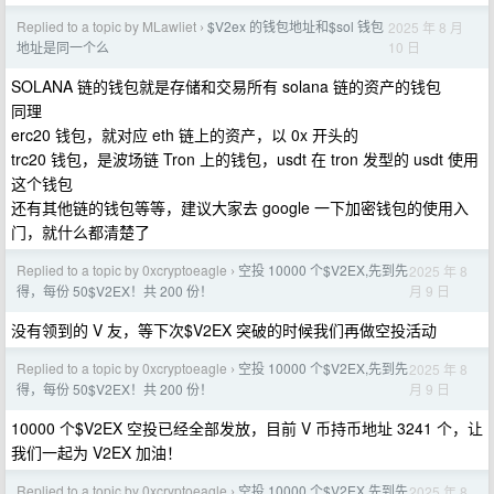
Replied to a topic by MLawliet
$V2ex 的钱包地址和$sol 钱包
2025 年 8 月
›
10 日
地址是同一个么
SOLANA 链的钱包就是存储和交易所有 solana 链的资产的钱包
同理
erc20 钱包，就对应 eth 链上的资产，以 0x 开头的
trc20 钱包，是波场链 Tron 上的钱包，usdt 在 tron 发型的 usdt 使用
这个钱包
还有其他链的钱包等等，建议大家去 google 一下加密钱包的使用入
门，就什么都清楚了
Replied to a topic by 0xcryptoeagle
空投 10000 个$V2EX,先到先
2025 年 8
›
月 9 日
得，每份 50$V2EX！共 200 份！
没有领到的 V 友，等下次$V2EX 突破的时候我们再做空投活动
Replied to a topic by 0xcryptoeagle
空投 10000 个$V2EX,先到先
2025 年 8
›
月 9 日
得，每份 50$V2EX！共 200 份！
10000 个$V2EX 空投已经全部发放，目前 V 币持币地址 3241 个，让
我们一起为 V2EX 加油！
Replied to a topic by 0xcryptoeagle
空投 10000 个$V2EX,先到先
2025 年 8
›