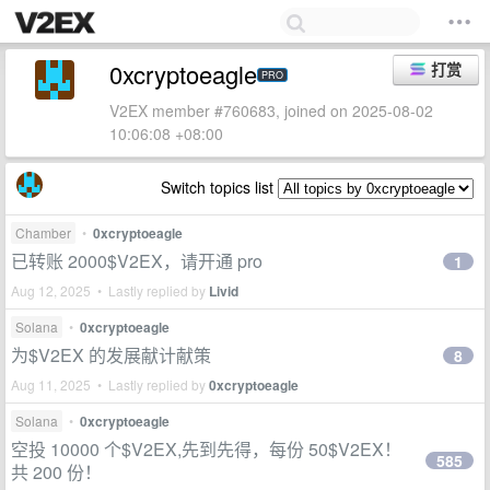
0xcryptoeagle
打赏
PRO
V2EX member #760683, joined on 2025-08-02
10:06:08 +08:00
Switch topics list
Chamber
•
0xcryptoeagle
已转账 2000$V2EX，请开通 pro
1
Aug 12, 2025 • Lastly replied by
Livid
Solana
•
0xcryptoeagle
为$V2EX 的发展献计献策
8
Aug 11, 2025 • Lastly replied by
0xcryptoeagle
Solana
•
0xcryptoeagle
空投 10000 个$V2EX,先到先得，每份 50$V2EX！
585
共 200 份！