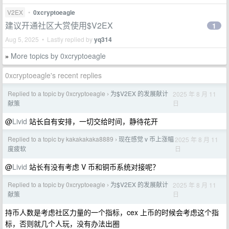
V2EX
•
0xcryptoeagle
建议开通社区大赏使用$V2EX
1
Aug 5, 2025 • Lastly replied by
yq314
More topics by 0xcryptoeagle
»
0xcryptoeagle's recent replies
Replied to a topic by 0xcryptoeagle
为$V2EX 的发展献计
2025 年 8 月 11
›
日
献策
@
Livid
站长自有安排，一切交给时间，静待花开
Replied to a topic by kakakakaka8889
现在感觉 v 币上涨幅
2025 年 8 月 11
›
日
度疲软
@
Livid
站长有没有考虑 V 币和铜币系统对接呢？
Replied to a topic by 0xcryptoeagle
为$V2EX 的发展献计
2025 年 8 月 11
›
日
献策
持币人数是考虑社区力量的一个指标，cex 上币的时候会考虑这个指
标，否则就几个人玩，没有办法出圈