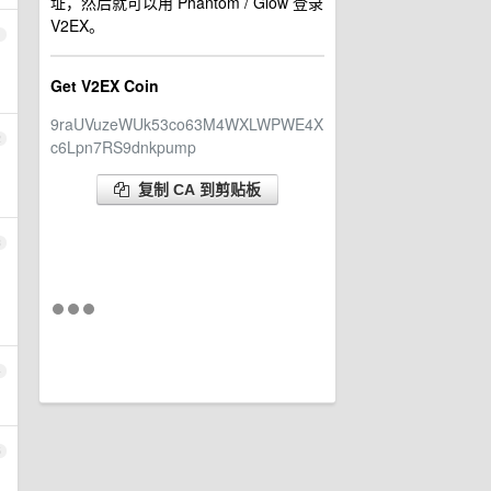
址，然后就可以用 Phantom / Glow 登录
V2EX。
1
Get V2EX Coin
9raUVuzeWUk53co63M4WXLWPWE4X
2
c6Lpn7RS9dnkpump
复制 CA 到剪贴板
3
4
5