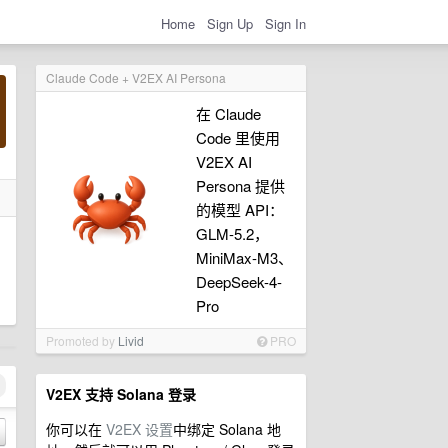
Home
Sign Up
Sign In
Claude Code + V2EX AI Persona
在 Claude
Code 里使用
V2EX AI
Persona 提供
的模型 API：
GLM-5.2，
MiniMax-M3、
DeepSeek-4-
Pro
Promoted by
Livid
PRO
V2EX 支持 Solana 登录
你可以在
V2EX 设置
中绑定 Solana 地