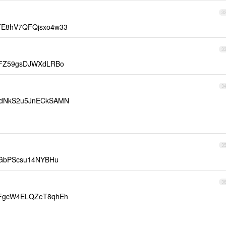
3
E8hV7QFQjsxo4w33
3
7FZ59gsDJWXdLRBo
3
fdNkS2u5JnECkSAMN
3
zGbPScsu14NYBHu
3
FgcW4ELQZeT8qhEh