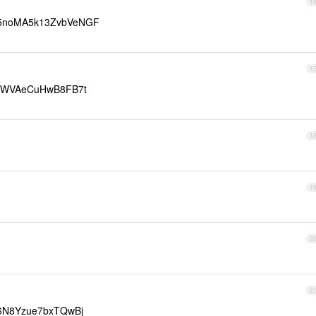
1
5noMA5k13ZvbVeNGF
1
iWVAeCuHwB8FB7t
1
1
2
2
6N8Yzue7bxTQwBj