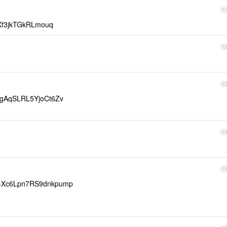
1
Xf3jkTGkRLmouq
1
1
gAqSLRL5YjoCt6Zv
1
1
Xc6Lpn7RS9dnkpump