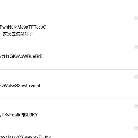
2
PwnN3KtMJ9aTFTJc9G
了，这次应该拿对了
2
a7zH1GKvAbWRueRrE
2
YQWpKvSXhwLxvmhh
2
TKvFoatkPjBLBKY
2
2M4sr7CXwi99mxP5 thx