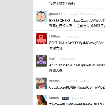
我这个算新地址吗
jimmzhou
Aug 8, 2025 via iPhone
EKB3ZQHBK6m3xupQxeodVMWeUT
到现在还没 v 币 ，之前乞讨 拿错碗
t106ao
Aug 8, 2025
FEbTUHJ61QiYLTYVyxMC3xxgBCq
谢谢大哥
ffzy
Aug 8, 2025
AZXbUP3oAgkLZXJFq69x4PJtuwBX
感谢大哥
zcomo
Aug 8, 2025 via iPhone
CLuzUxkzgKLVBjkfRwawtCSmWMDZy
Muniu
Aug 8, 2025
PRO
73uCmA5UDPPoAAEMFAKA15ULGSta