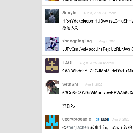
Sunyin
Aug 8, 2025 via iPhone
Hf54YdexokiepmHUBvw1sLCHkjShH
感谢大哥
zhongpingjing
Aug 8, 2025
5JFvQmJVsMaccUhsPejcU2RLrJ
LAQI
Aug 8, 2025 via Android
9Wk38bdchYLZnGJMbMJdcDYd1r
SethShi
Aug 8, 2025
63Cq6rC3W9pWMomvewKBWAh6vX
算新吗
0xcryptoeagle
Aug 8, 2025
OP
PRO
@
zhenjiachen
转账出错，显示无效的 so