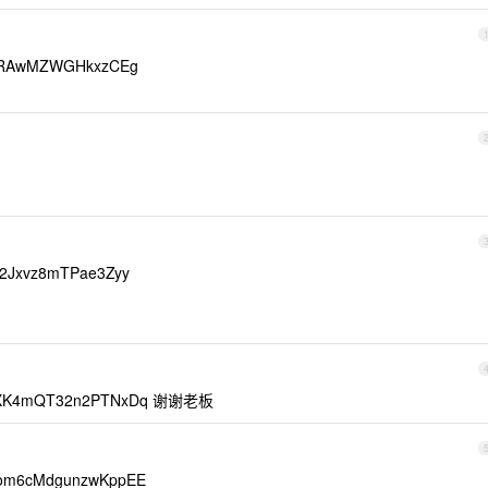
Z6RAwMZWGHkxzCEg
2Jxvz8mTPae3Zyy
UpXK4mQT32n2PTNxDq 谢谢老板
om6cMdgunzwKppEE