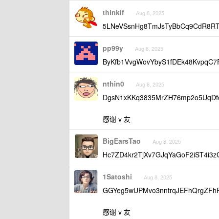
thinkif
Aug 8, 2025
5LNeVSsnHg8TmJsTyBbCq9CdR8RT
pp99y
Aug 8, 2025
ByKfb1VvgWovYbyS1fDEk48KvpqC
nthin0
Aug 8, 2025
DgsN1xKKq3835MrZH76mp2o5UqD
感谢 v 友
BigEarsTao
Aug 8, 2025
Hc7ZD4kr2TjXv7GJqYaGoF2iST4i3
1Satoshi
Aug 8, 2025
GGYeg5wUPMvo3nntrqJEFhQrgZFh
感谢 v 友