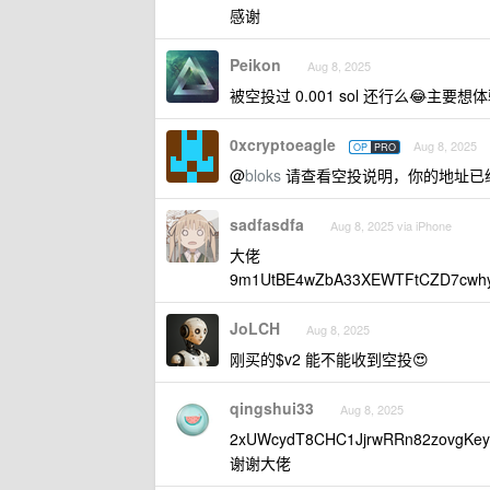
感谢
Peikon
Aug 8, 2025
被空投过 0.001 sol 还行么😂主要想体
0xcryptoeagle
Aug 8, 2025
OP
PRO
@
bloks
请查看空投说明，你的地址已经有
sadfasdfa
Aug 8, 2025 via iPhone
大佬
9m1UtBE4wZbA33XEWTFtCZD7cwh
JoLCH
Aug 8, 2025
刚买的$v2 能不能收到空投😍
qingshui33
Aug 8, 2025
2xUWcydT8CHC1JjrwRRn82zovgKe
谢谢大佬