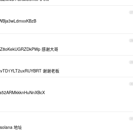
2
WBja3wLdmxxKBzB
2
w3KZ8oKekUGRZDkPWp 感谢大哥
2
MkvTD1YLT2uxRUYBRT 谢谢老板
3
a52ARMkkknHuNnXBcX
3
lana 地址