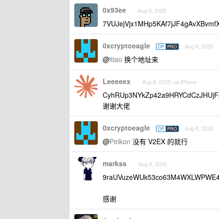
0x93ee
Aug 8, 2025
7VUJejVjx1MHp5KAf7jJF4gAvXBvmf
0xcryptoeagle
Aug 8, 2025
OP
PRO
@
itiao
换个地址来
Leeeeex
Aug 8, 2025 via iPhone
CyhRUp3NYkZp42a9HRYCdCzJHUjF
谢谢大佬
0xcryptoeagle
Aug 8, 2025
OP
PRO
@
Peikon
没有 V2EX 的就行
markss
Aug 8, 2025
9raUVuzeWUk53co63M4WXLWPWE4
感谢