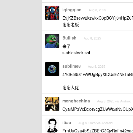
iqingqian
Aug 8, 2025
E9jKZBsevv2kzwkxC3pBCYij34Hp
谢谢老板
Bullish
Aug 8, 2025
来了
stablestock.sol
sublime8
Aug 8, 2025
4YdE5f581wWUgBpyXfDUs9ZNkTaBi
谢谢大佬
menghechina
Aug 8, 2025 via Android
CyaiMP3VcBcx49cgZU9Wi5sN3C
itiao
Aug 8, 2025 via Android
FrnUuQza4bSzZBErG3QvRnfm42ba