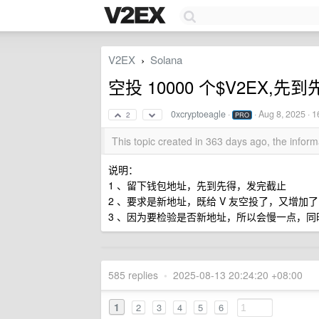
V2EX
Solana
›
空投 10000 个$V2EX,先到
0xcryptoeagle
·
·
Aug 8, 2025
· 1
2
PRO
This topic created in 363 days ago, the info
说明：
1 、留下钱包地址，先到先得，发完截止
2 、要求是新地址，既给 V 友空投了，又增加了
3 、因为要检验是否新地址，所以会慢一点，
585 replies
•
2025-08-13 20:24:20 +08:00
1
2
3
4
5
6