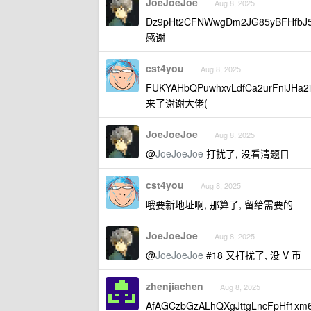
JoeJoeJoe
Aug 8, 2025
Dz9pHt2CFNWwgDm2JG85yBFHfbJ
感谢
cst4you
Aug 8, 2025
FUKYAHbQPuwhxvLdfCa2urFniJHa2
来了谢谢大佬(
JoeJoeJoe
Aug 8, 2025
@
JoeJoeJoe
打扰了, 没看清题目
cst4you
Aug 8, 2025
哦要新地址啊, 那算了, 留给需要的
JoeJoeJoe
Aug 8, 2025
@
JoeJoeJoe
#18 又打扰了, 没 V 币
zhenjiachen
Aug 8, 2025
AfAGCzbGzALhQXgJttgLncFpHf1xm