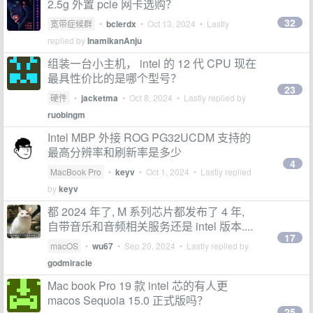
2.5g 外置 pcie 网卡选购？
32
宽带症候群
•
bclerdx
•
Oct 13, 2024
• Lastly
replied by
InamikanAnju
组装一台小主机， intel 的 12 代 CPU 现在
最具性价比的是哪个型号？
23
硬件
•
jacketma
•
Oct 8, 2024
• Lastly replied by
ruobingm
Intel MBP 外接 ROG PG32UCDM 支持的
最高分辨率和刷新率是多少
4
MacBook Pro
•
keyv
•
Oct 1, 2024
• Lastly replied
by
keyv
都 2024 年了, M 系列芯片都发布了 4 年,
自带音乐和音频相关服务还是 intel 版本....
17
macOS
•
wu67
•
Sep 20, 2024
• Lastly replied by
godmiracle
Mac book Pro 19 款 intel 芯的有人更
macos Sequoia 15.0 正式版吗？
25