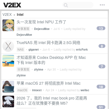
V2EX
Intel
›
头一次发现 Intel NPU 工作了
13
分享发现
•
DejavuMoe
•
Jul 6
• Lastly replied by
DejavuMoe
TrueNAS 用 intel 网卡跑满 2.5G 网络
8
NAS
•
giganet
•
Jun 6
• Lastly replied by
ericFork
才知道原来 Codex Desktop APP 在 Mac
下有 Intel 版本的
7
分享发现
•
zfyime
•
Apr 30
• Lastly replied by
zfyime
苹果 macOS 27 将彻底放弃 Intel Mac
18
macOS
•
intoext
•
Apr 24
• Lastly replied by
wellsc
2026 了，我的 Intel mac book pro 还能再
战么？正在犹豫要不要换 M5？
51