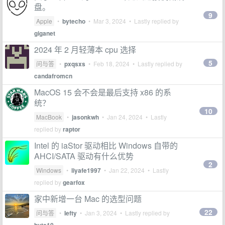
盘。
9
Apple
•
bytecho
•
Mar 3, 2024
• Lastly replied by
giganet
2024 年 2 月轻薄本 cpu 选择
5
问与答
•
pxqsxs
•
Feb 18, 2024
• Lastly replied by
candafromcn
MacOS 15 会不会是最后支持 x86 的系
统？
10
MacBook
•
jasonkwh
•
Jan 24, 2024
• Lastly
replied by
raptor
Intel 的 iaStor 驱动相比 Windows 自带的
AHCI/SATA 驱动有什么优势
2
Windows
•
liyafe1997
•
Jan 22, 2024
• Lastly
replied by
gearfox
家中新增一台 Mac 的选型问题
22
问与答
•
Iefty
•
Jan 3, 2024
• Lastly replied by