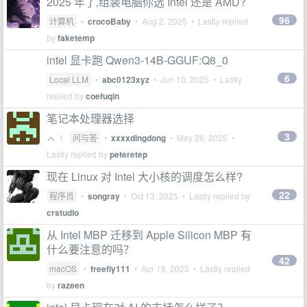
2025 年了,组装电脑你选 Intel 还是 AMD?
96
计算机
•
crocoBaby
•
Aug 2, 2025
• Lastly replied
by
faketemp
intel 显卡跑 Qwen3-14B-GGUF:Q8_0
6
Local LLM
•
abc0123xyz
•
Jun 10, 2025
• Lastly
replied by
coefuqin
笔记本处理器选择
3
1
问与答
•
xxxxdingdong
•
May 26, 2025
•
Lastly replied by
peteretep
现在 Linux 对 Intel 大小核的调度怎么样?
22
程序员
•
songray
•
Oct 13, 2025
• Lastly replied by
crstudio
从 Intel MBP 迁移到 Apple Silicon MBP 有
什么要注意的吗？
42
macOS
•
freefly111
•
Apr 18, 2025
• Lastly replied
by
razeen