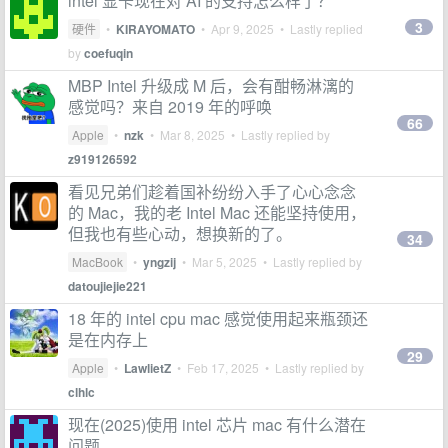
intel 显卡现在对 AI 的支持怎么样了？
3
硬件
•
KIRAYOMATO
•
Apr 9, 2025
• Lastly replied
by
coefuqin
MBP Intel 升级成 M 后，会有酣畅淋漓的
感觉吗？来自 2019 年的呼唤
66
Apple
•
nzk
•
Mar 8, 2025
• Lastly replied by
z919126592
看见兄弟们趁着国补纷纷入手了心心念念
的 Mac，我的老 Intel Mac 还能坚持使用，
但我也有些心动，想换新的了。
34
MacBook
•
yngzij
•
Mar 5, 2025
• Lastly replied by
datoujiejie221
18 年的 intel cpu mac 感觉使用起来瓶颈还
是在内存上
29
Apple
•
LawlietZ
•
Feb 17, 2025
• Lastly replied by
clhlc
现在(2025)使用 intel 芯片 mac 有什么潜在
问题