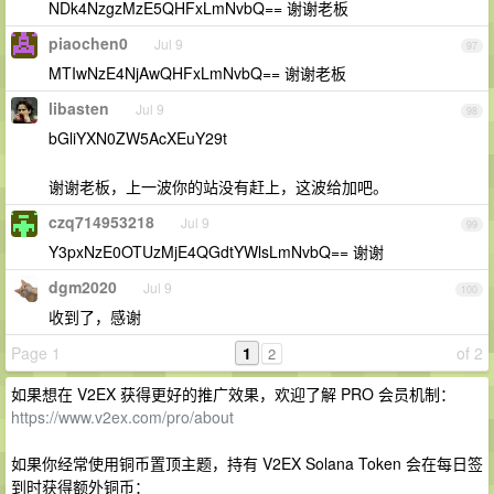
NDk4NzgzMzE5QHFxLmNvbQ== 谢谢老板
piaochen0
Jul 9
97
MTIwNzE4NjAwQHFxLmNvbQ== 谢谢老板
libasten
Jul 9
98
bGliYXN0ZW5AcXEuY29t
谢谢老板，上一波你的站没有赶上，这波给加吧。
czq714953218
Jul 9
99
Y3pxNzE0OTUzMjE4QGdtYWlsLmNvbQ== 谢谢
dgm2020
Jul 9
100
收到了，感谢
Page 1
1
of 2
2
如果想在 V2EX 获得更好的推广效果，欢迎了解 PRO 会员机制：
https://www.v2ex.com/pro/about
如果你经常使用铜币置顶主题，持有 V2EX Solana Token 会在每日签
到时获得额外铜币：