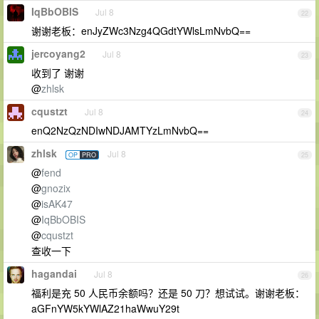
IqBbOBIS
Jul 8
22
谢谢老板：enJyZWc3Nzg4QGdtYWlsLmNvbQ==
jercoyang2
Jul 8
23
收到了 谢谢
@
zhlsk
cqustzt
Jul 8
24
enQ2NzQzNDIwNDJAMTYzLmNvbQ==
zhlsk
Jul 8
OP
PRO
25
@
fend
@
gnozix
@
isAK47
@
IqBbOBIS
@
cqustzt
查收一下
hagandai
Jul 8
26
福利是充 50 人民币余额吗？还是 50 刀？想试试。谢谢老板：
aGFnYW5kYWlAZ21haWwuY29t