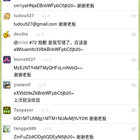
cm1yaHNjaEBnbWFpbC5jb20= 谢谢老板
tudou527
Jul 8
77
tudou527@gmail.com
谢谢老板
devilte
Jul 8
78
@
zhlsk
#72 抱歉 是我写错了，应该是
aW0uamltc3VlbkBnbWFpbC5jb20=
leonx9527
Jul 8
79
MzEzNTY4MTMyQHFxLmNvbQ==
谢谢老板
yuewolf
Jul 8
80
eXVld29sZkBnbWFpbC5jb20=
上次就没给加
Taxpayer
Jul 8
81
bGl1MTU5Mjg1MTM1NUAxMjYuY29t 谢谢老板
fangge889
Jul 8
82
ZmFuZ2dlODg5QDEyNi5jb20= 谢谢老板