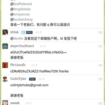
@
feelRelieved
@
feng520ckx
@
emiyamuto
@
bucketcheng
查收一下老板们，有问题 q 群可以直接问
zhlsk
Jul 8
OP
PRO
72
@
devilte
没看到这个邮箱账户啊，id 发我下呢
daye1hu2han3
Jul 8
73
aGhzOTcwNzE5QGdtYWlsLmNvbQ==
谢谢老板
P013onEr
Jul 8
74
cDAxM29uZXJAZ21haWwuY29t thanks
ColinTyler
Jul 8
PRO
75
colintylertube@gmail.com
谢谢老板
saaak
Jul 8
76