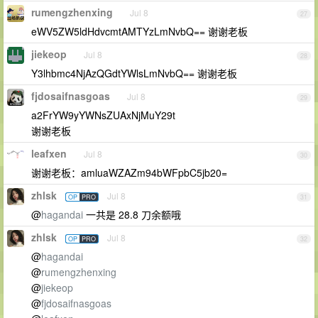
rumengzhenxing
Jul 8
27
eWV5ZW5ldHdvcmtAMTYzLmNvbQ== 谢谢老板
jiekeop
Jul 8
28
Y3lhbmc4NjAzQGdtYWlsLmNvbQ== 谢谢老板
fjdosaifnasgoas
Jul 8
29
a2FrYW9yYWNsZUAxNjMuY29t
谢谢老板
leafxen
Jul 8
30
谢谢老板：amluaWZAZm94bWFpbC5jb20=
zhlsk
Jul 8
OP
PRO
31
@
hagandai
一共是 28.8 刀余额哦
zhlsk
Jul 8
OP
PRO
32
@
hagandai
@
rumengzhenxing
@
jiekeop
@
fjdosaifnasgoas