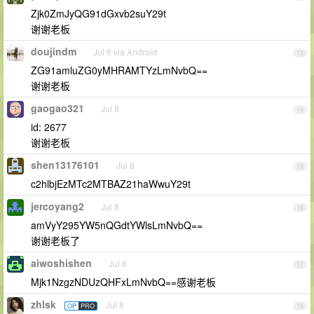
Zjk0ZmJyQG91dGxvb2suY29t
谢谢老板
doujindm
Jul 8 via Android
13
ZG91amluZG0yMHRAMTYzLmNvbQ==
谢谢老板
gaogao321
Jul 8
14
id: 2677
谢谢老板
shen13176101
Jul 8
15
c2hlbjEzMTc2MTBAZ21haWwuY29t
jercoyang2
Jul 8
16
amVyY295YW5nQGdtYWlsLmNvbQ==
谢谢老板了
aiwoshishen
Jul 8
17
Mjk1NzgzNDUzQHFxLmNvbQ==感谢老板
zhlsk
Jul 8
OP
PRO
18