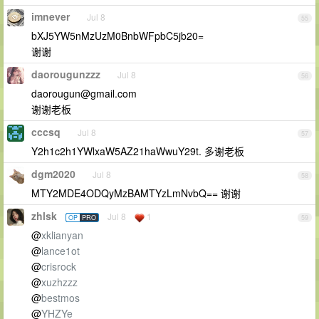
imnever
Jul 8
55
bXJ5YW5nMzUzM0BnbWFpbC5jb20=
谢谢
daorougunzzz
Jul 8
56
daorougun@gmail.com
谢谢老板
cccsq
Jul 8
57
Y2h1c2h1YWlxaW5AZ21haWwuY29t. 多谢老板
dgm2020
Jul 8
58
MTY2MDE4ODQyMzBAMTYzLmNvbQ== 谢谢
zhlsk
Jul 8
1
OP
PRO
59
@
xklianyan
@
lance1ot
@
crisrock
@
xuzhzzz
@
bestmos
@
YHZYe