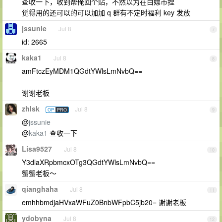
查收一下，收到帮俺回个贴，不然以为在白嫖币捏
觉得用的还可以的可以加加 q 群有不定时福利 key 发放
jssunie
Jul 8
7
id: 2665
kaka1
Jul 8
8
amFtczEyMDM1QGdtYWlsLmNvbQ==
谢谢老板
zhlsk
Jul 8
OP
PRO
9
@
jssunie
@
kaka1
查收一下
Lisa9527
Jul 8
10
Y3dlaXRpbmcxOTg3QGdtYWlsLmNvbQ==
蟹蟹老板～
qianghaha
Jul 8
11
emhhbmdjaHVxaWFuZ0BnbWFpbC5jb20= 谢谢老板
ydobyna
Jul 8
12