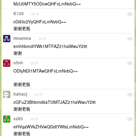
MzU0MTY5ODcwQHFxLmNvbQ==
K120
Jul 8
50
cG93c2VyQHFxLmNvbQ==
谢谢老板
moamoa
Jul 8
51
emhhbmdiYWk1MTFAZ21haWwuY29t
谢谢
ofnh
Jul 8
52
ODIyNDI1MTAwQHFxLmNvbQ==
谢谢老板
hahacj
Jul 8
53
cGFuZ3Bhbmd6aTI3MTJAZ21haWwuY29t
谢谢老板
xz93
Jul 8
54
eHVqaWVkZHVwQGdtYWlsLmNvbQ==
谢谢老板