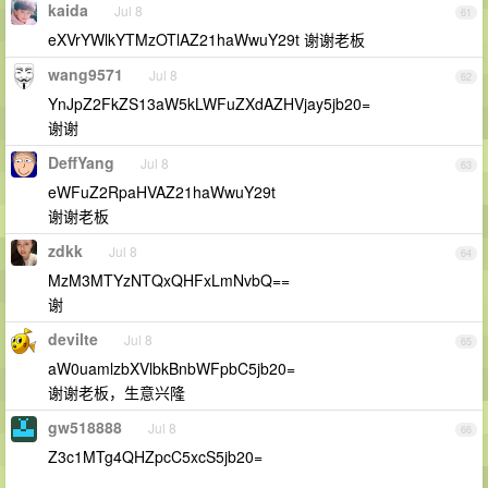
kaida
Jul 8
61
eXVrYWlkYTMzOTlAZ21haWwuY29t 谢谢老板
wang9571
Jul 8
62
YnJpZ2FkZS13aW5kLWFuZXdAZHVjay5jb20=
谢谢
DeffYang
Jul 8
63
eWFuZ2RpaHVAZ21haWwuY29t
谢谢老板
zdkk
Jul 8
64
MzM3MTYzNTQxQHFxLmNvbQ==
谢
devilte
Jul 8
65
aW0uamlzbXVlbkBnbWFpbC5jb20=
谢谢老板，生意兴隆
gw518888
Jul 8
66
Z3c1MTg4QHZpcC5xcS5jb20=