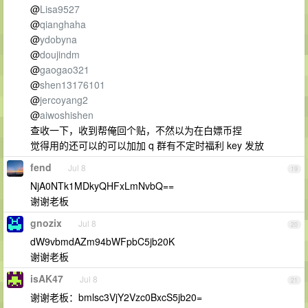
@
Lisa9527
@
qianghaha
@
ydobyna
@
doujindm
@
gaogao321
@
shen13176101
@
jercoyang2
@
aiwoshishen
查收一下，收到帮俺回个贴，不然以为在白嫖币捏
觉得用的还可以的可以加加 q 群有不定时福利 key 发放
fend
Jul 8
19
NjA0NTk1MDkyQHFxLmNvbQ==
谢谢老板
gnozix
Jul 8
20
dW9vbmdAZm94bWFpbC5jb20K
谢谢老板
isAK47
Jul 8
21
谢谢老板：bmlsc3VjY2Vzc0BxcS5jb20=