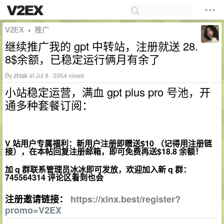
V2EX
推广
›
继续推广我的 gpt 中转站，注册就送 28.
8$余额，已稳定运行俩月有余了
By
zhlsk
at Jul 8 · 3954 views
小站稳定运营，满血 gpt plus pro 号池，开
通多种套餐订阅：
V 站用户专属福利：新用户注册即赠送$10 （记得用注册链
接），在本帖回复注册邮箱，即可免费再送$18.8 余额！
加 q 群联系管理员冰冰即可发放，欢迎加入新 q 群：
745564314 评论区看到也会
注册邀请链接：
https://xinx.best/register?
promo=V2EX