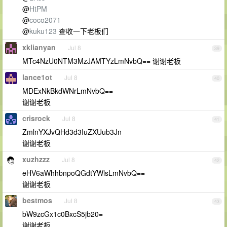
@
HtPM
@
coco2071
@
kuku123
查收一下老板们
xklianyan
Jul 8
39
MTc4NzU0NTM3MzJAMTYzLmNvbQ== 谢谢老板
lance1ot
Jul 8
40
MDExNkBkdWNrLmNvbQ==
谢谢老板
crisrock
Jul 8
41
ZmlnYXJvQHd3d3IuZXUub3Jn
谢谢老板
xuzhzzz
Jul 8
42
eHV6aWhhbnpoQGdtYWlsLmNvbQ==
谢谢老板
bestmos
Jul 8
43
bW9zcGx1c0BxcS5jb20=
谢谢老板