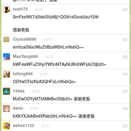
rushi75
Jul 8
90
SmFkeW5Td2lsbGVyMjI1QG91dGxvb2suY29t
感谢老板
Crystal8899
Jul 8
91
emhzaGVucWluZ0BzaW5hLmNvbQ==
MaxYang666
Jul 8
92
bWF4aWFuZ3hpYW5nMTAyNUBnbWFpbC5jb20=
lufeng666
Jul 8
93
ODYwOTkzNzA3QHFxLmNvbQo=
144as
Jul 8
94
MzEwODYyMTk5MkBxcS5jb20= 谢谢老板
darer
Jul 9
95
bXlkYXJlckBvdXRsb29rLmNvbQ== 谢谢老板
ashes1122
Jul 9
96