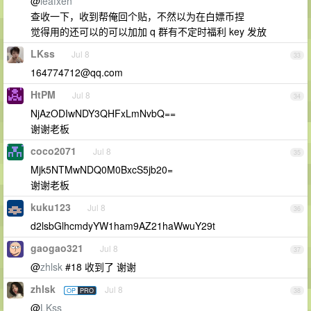
@
leafxen
查收一下，收到帮俺回个贴，不然以为在白嫖币捏
觉得用的还可以的可以加加 q 群有不定时福利 key 发放
LKss
Jul 8
33
164774712@qq.com
HtPM
Jul 8
34
NjAzODIwNDY3QHFxLmNvbQ==
谢谢老板
coco2071
Jul 8
35
Mjk5NTMwNDQ0M0BxcS5jb20=
谢谢老板
kuku123
Jul 8
36
d2lsbGlhcmdyYW1ham9AZ21haWwuY29t
gaogao321
Jul 8
37
@
zhlsk
#18 收到了 谢谢
zhlsk
Jul 8
OP
PRO
38
@
LKss