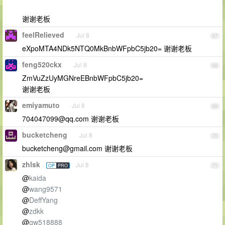
谢谢老板
feelRelieved
Jul 8
67
eXpoMTA4NDk5NTQ0MkBnbWFpbC5jb20= 谢谢老板
feng520ckx
Jul 8
68
ZmVuZzUyMGNreEBnbWFpbC5jb20=
谢谢老板
emiyamuto
Jul 8
69
704047099@qq.com
谢谢老板
bucketcheng
Jul 8
70
bucketcheng@gmail.com
谢谢老板
zhlsk
Jul 8
OP
PRO
71
@
kaida
@
wang9571
@
DeffYang
@
zdkk
@
gw518888