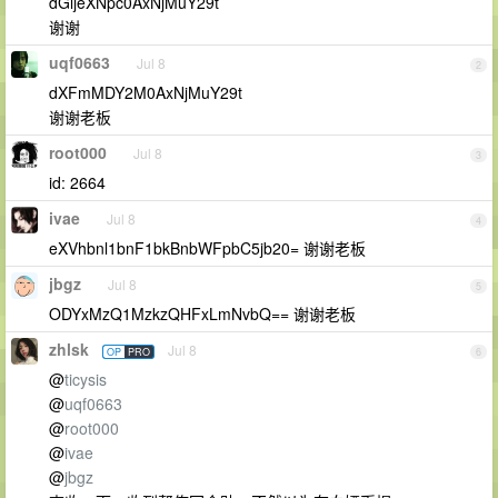
dGljeXNpc0AxNjMuY29t
谢谢
uqf0663
Jul 8
2
dXFmMDY2M0AxNjMuY29t
谢谢老板
root000
Jul 8
3
id: 2664
ivae
Jul 8
4
eXVhbnl1bnF1bkBnbWFpbC5jb20= 谢谢老板
jbgz
Jul 8
5
ODYxMzQ1MzkzQHFxLmNvbQ== 谢谢老板
zhlsk
Jul 8
OP
PRO
6
@
ticysis
@
uqf0663
@
root000
@
ivae
@
jbgz