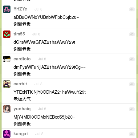
YHZYe
Jul 8
44
aDBuOWNoYUBnbWFpbC5jb20=
谢谢老板
tim55
Jul 8
45
dGlteWVvaGFAZ21haWwuY29t
谢谢老板
cardioio
Jul 8
46
dmFyaWFuNjlAZ21haWwuY29tCg==
谢谢老板
carrbit
Jul 8
47
YTExNTI0NjY0ODhAZ21haWwuY29t
老板大气
yunhaiq
Jul 8
48
MjY4MDI0ODMxNEBxcS5jb20=
谢谢老板
kangxt
Jul 8
49