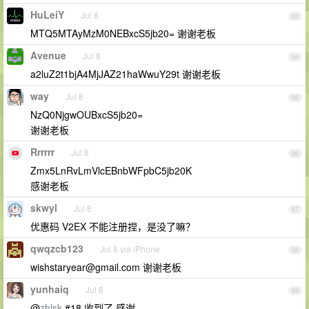
HuLeiY
Jul 8
83
MTQ5MTAyMzM0NEBxcS5jb20= 谢谢老板
Avenue
Jul 8
84
a2luZ2t1bjA4MjJAZ21haWwuY29t 谢谢老板
way
Jul 8
85
NzQ0NjgwOUBxcS5jb20=
谢谢老板
Rrrrrr
Jul 8
86
Zmx5LnRvLmVlcEBnbWFpbC5jb20K
感谢老板
skwyl
Jul 8
87
优惠码 V2EX 不能注册捏，是没了嘛？
qwqzcb123
Jul 8 via iPhone
88
wishstaryear@gmail.com
谢谢老板
yunhaiq
Jul 8
89
@
zhlsk
#18 收到了 感谢