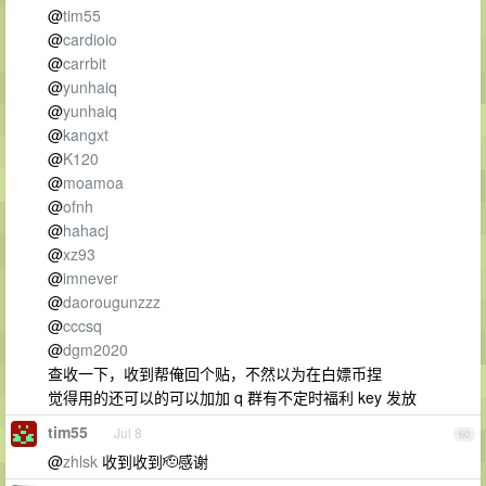
@
tim55
@
cardioio
@
carrbit
@
yunhaiq
@
yunhaiq
@
kangxt
@
K120
@
moamoa
@
ofnh
@
hahacj
@
xz93
@
imnever
@
daorougunzzz
@
cccsq
@
dgm2020
查收一下，收到帮俺回个贴，不然以为在白嫖币捏
觉得用的还可以的可以加加 q 群有不定时福利 key 发放
tim55
Jul 8
60
@
zhlsk
收到收到🫡感谢