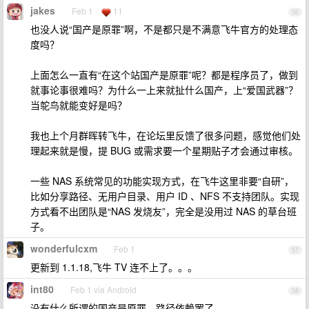
jakes
Feb 1
11
56
也没人说“国产是原罪”啊，不是都只是不满意飞牛官方的处理态
度吗？
上面怎么一直有“在这个站国产是原罪”呢？都是程序员了，做到
就事论事很难吗？为什么一上来就扯什么国产，上“爱国武器”？
当鸵鸟就能变好是吗？
我也上个月群晖转飞牛，在论坛里反馈了很多问题，感觉他们处
理起来就是慢，提 BUG 或需求要一个星期贴子才会通过审核。
一些 NAS 系统常见的功能实现方式，在飞牛这里非要“自研”，
比如分享路径、无用户目录、用户 ID 、NFS 不支持团队。实现
方式看不出团队是“NAS 发烧友”，完全是没用过 NAS 的草台班
子。
wonderfulcxm
Feb 1
57
更新到 1.1.18,飞牛 TV 连不上了。。。
int80
Feb 1 via Android
58
没有什么所谓的国产是原罪，路径依赖罢了