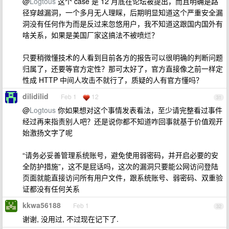
@
Logtous
这个 case 是 12 月底在论坛被提出，而且明确是路
径穿越漏洞，一个多月无人理睬，后期明显知道这个严重安全漏
洞没有任何作为而是反过来忽悠用户，我不知道这跟国内国外有
啥关系，如果是美国厂家这搞法不被喷烂？
只要稍微懂技术的人看到目前各方的报告可以很明确的判断问题
归属了，还要等官方定性？那可太好了，官方直接像之前一样定
性成 HTTP 中间人攻击不就行了，质疑的人有官方懂吗？
dilidilid
Feb 1
12
31
@
Logtous
你如果想对这个事情发表看法，至少请完整看过事件
经过再来指责别人吧？还是说你都不知道咋回事就基于价值观开
始激扬文字了呢
“请务必妥善管理系统账号，避免使用弱密码，并开启必要的安
全防护措施”，这不是屁话吗，这次的漏洞只要能公网访问登陆
页面就能直接访问所有用户文件，跟系统账号、弱密码、双重验
证都没有任何关系
kkwa56188
Feb 1
32
谢谢, 没用过, 不过现在记下了.