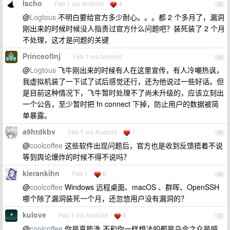
lscho
Feb 1 via Android
4
43
@
Logtous
不明白要给官方多少耐心。。。都 2 个多月了，漏洞
刚出来的时候时候没人指责过官方什么问题吧？装死装了 2 个月
不处理，这才是问题的关键
PrinceofInj
Feb 1 via Android
44
@
Logtous
飞牛刚出来的时候有人在这里宣传，有人冷嘲热讽，
我虚拟机装了一下试了试后感觉还行，还为他说过一些好话。但
是目前这种情况下，飞牛暂时处理不了尚未升级的，应该立刻出
一个公告，至少暂时把 fn connect 下掉，防止用户的数据被简
单暴露。
a9htdkbv
Feb 1 via Android
1
45
@
coolcoffee
这些软件出现问题后，官方也是收到反馈捂着不说
等到舆论爆炸的时候不得不说吗？
kierankihn
Feb 1
6
46
@
coolcoffee
Windows 远程桌面、macOS 、群晖、OpenSSH
哪个除了漏洞装死一个月，还忽悠用户没有漏洞的？
kulove
Feb 1 via Android
6
47
@
coolcoffee
你是真能洗 不和你一样想法的都是乌合之众是吧