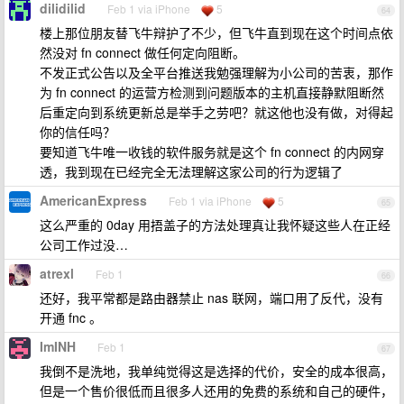
dilidilid
Feb 1 via iPhone
5
64
楼上那位朋友替飞牛辩护了不少，但飞牛直到现在这个时间点依
然没对 fn connect 做任何定向阻断。
不发正式公告以及全平台推送我勉强理解为小公司的苦衷，那作
为 fn connect 的运营方检测到问题版本的主机直接静默阻断然
后重定向到系统更新总是举手之劳吧？就这他也没有做，对得起
你的信任吗？
要知道飞牛唯一收钱的软件服务就是这个 fn connect 的内网穿
透，我到现在已经完全无法理解这家公司的行为逻辑了
AmericanExpress
Feb 1 via iPhone
5
65
这么严重的 0day 用捂盖子的方法处理真让我怀疑这些人在正经
公司工作过没…
atrexl
Feb 1
66
还好，我平常都是路由器禁止 nas 联网，端口用了反代，没有
开通 fnc 。
ImINH
Feb 1
67
我倒不是洗地，我单纯觉得这是选择的代价，安全的成本很高，
但是一个售价很低而且很多人还用的免费的系统和自己的硬件，