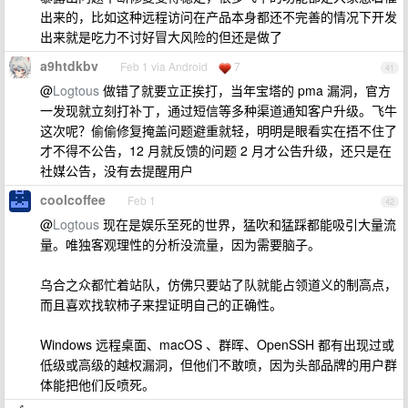
出来的，比如这种远程访问在产品本身都还不完善的情况下开发
出来就是吃力不讨好冒大风险的但还是做了
a9htdkbv
Feb 1 via Android
7
41
@
Logtous
做错了就要立正挨打，当年宝塔的 pma 漏洞，官方
一发现就立刻打补丁，通过短信等多种渠道通知客户升级。飞牛
这次呢？偷偷修复掩盖问题避重就轻，明明是眼看实在捂不住了
才不得不公告，12 月就反馈的问题 2 月才公告升级，还只是在
社媒公告，没有去提醒用户
coolcoffee
Feb 1
42
@
Logtous
现在是娱乐至死的世界，猛吹和猛踩都能吸引大量流
量。唯独客观理性的分析没流量，因为需要脑子。
乌合之众都忙着站队，仿佛只要站了队就能占领道义的制高点，
而且喜欢找软柿子来捏证明自己的正确性。
Windows 远程桌面、macOS 、群晖、OpenSSH 都有出现过或
低级或高级的越权漏洞，但他们不敢喷，因为头部品牌的用户群
体能把他们反喷死。