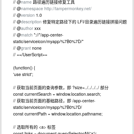
// @
name
路径遍历链接修复工具
// @
namespace
http://tampermonkey.net/
// @
version
1.0
// @
description
修复特定路径下的 LFI/目录遍历链接拼接问题
// @
author
xxx
// @
match
*://*/app-center-
static/serviceicon/myapp/%7B0%7D/*
// @
grant
none
// ==/UserScript==
(function() {
'use strict';
// 获取当前页面的查询参数，即 ?size=../../../../ 部分
const currentSearch = window.location.search;
// 获取当前页面的基础路径，即 /app-center-
static/serviceicon/myapp/%7B0%7D/
const currentPath = window.location.pathname;
// 选取所有的 <a> 标签
const links = document.querySelectorAll('a');