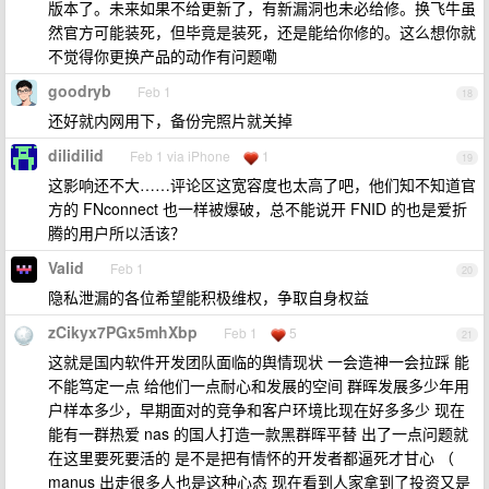
版本了。未来如果不给更新了，有新漏洞也未必给修。换飞牛虽
然官方可能装死，但毕竟是装死，还是能给你修的。这么想你就
不觉得你更换产品的动作有问题嘞
goodryb
Feb 1
18
还好就内网用下，备份完照片就关掉
dilidilid
Feb 1 via iPhone
1
19
这影响还不大……评论区这宽容度也太高了吧，他们知不知道官
方的 FNconnect 也一样被爆破，总不能说开 FNID 的也是爱折
腾的用户所以活该？
Valid
Feb 1
20
隐私泄漏的各位希望能积极维权，争取自身权益
zCikyx7PGx5mhXbp
Feb 1
5
21
这就是国内软件开发团队面临的舆情现状 一会造神一会拉踩 能
不能笃定一点 给他们一点耐心和发展的空间 群晖发展多少年用
户样本多少，早期面对的竞争和客户环境比现在好多多少 现在
能有一群热爱 nas 的国人打造一款黑群晖平替 出了一点问题就
在这里要死要活的 是不是把有情怀的开发者都逼死才甘心 （
manus 出走很多人也是这种心态 现在看到人家拿到了投资又是