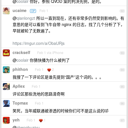
@
coolair
你好，参照 QVOD 案的判决先例，是的。
ucaime
Feb 1
OP
92
@
qianlongzt
所以一直到现在，还有非常多仍然受到影响的。有
意思的是可以看到飞牛自带 nginx 的日志，找了几个分析了下，
早就被轮了无数遍了。
https://imgur.com/a/ObaURjs
crackself
Feb 1 via iPhone
93
@
coolair
你猜快播为什么被判了
phithon
Feb 1
2
94
我搜了一下评论区是谁先提到“国产”这个词的。。。
Apllex
Feb 1
95
评论区那些洗地的思路清奇啊
Topmax
Feb 1
96
笑死，当年威联通被渗透的时候你们可不是这么说的🤣
yeh
Feb 1
1
97
@
zhenghuaiyu