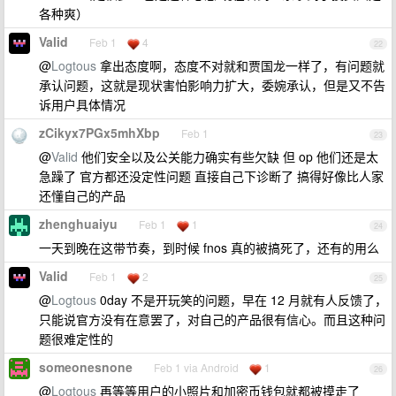
各种爽）
Valid
Feb 1
4
22
@
Logtous
拿出态度啊，态度不对就和贾国龙一样了，有问题就
承认问题，这就是现状害怕影响力扩大，委婉承认，但是又不告
诉用户具体情况
zCikyx7PGx5mhXbp
Feb 1
23
@
Valid
他们安全以及公关能力确实有些欠缺 但 op 他们还是太
急躁了 官方都还没定性问题 直接自己下诊断了 搞得好像比人家
还懂自己的产品
zhenghuaiyu
Feb 1
1
24
一天到晚在这带节奏，到时候 fnos 真的被搞死了，还有的用么
Valid
Feb 1
2
25
@
Logtous
0day 不是开玩笑的问题，早在 12 月就有人反馈了，
只能说官方没有在意罢了，对自己的产品很有信心。而且这种问
题很难定性的
someonesnone
Feb 1 via Android
1
26
@
Logtous
再等等用户的小照片和加密币钱包就都被摸走了