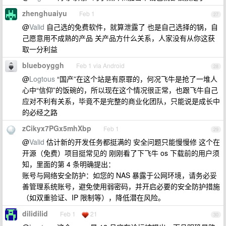
zhenghuaiyu
Feb 1
27
@
Valid
自己选的免费软件，就算泄露了 也是自己选择的锅，自
己愿意用不成熟的产品 关产品方什么关系，人家没有从你这获
取一分利益
blueboyggh
Feb 1 via Android
28
@
Logtous
“国产”在这个站是有原罪的，何况飞牛是抢了一堆人
心中“信仰”的饭碗的，所以现在这个情况很正常，也跟飞牛自己
应对不利有关系，毕竟不是完整的商业化团队，只能说是成长中
的必经之路
zCikyx7PGx5mhXbp
Feb 1
29
@
Valid
估计新的开发任务都挺满的 安全问题只能慢慢修 这个在
开源（免费）项目挺常见的 刚刚看了下飞牛 os 下载前的用户须
知，里面的第 4 条明确提出：
账号与网络安全防护：如您的 NAS 暴露于公网环境，请务必妥
善管理系统账号，避免使用弱密码，并开启必要的安全防护措施
（如双重验证、IP 限制等），降低潜在风险。
dilidilid
Feb 1
21
30