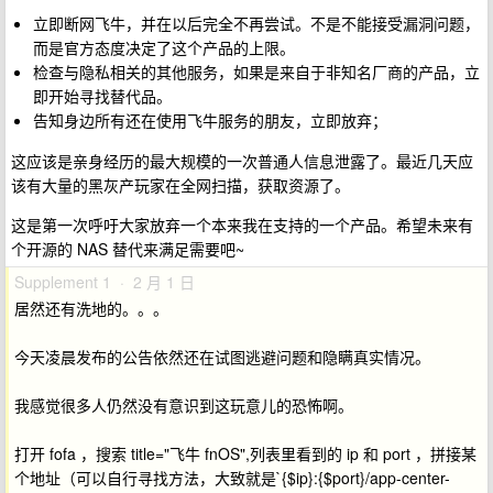
立即断网飞牛，并在以后完全不再尝试。不是不能接受漏洞问题，
而是官方态度决定了这个产品的上限。
检查与隐私相关的其他服务，如果是来自于非知名厂商的产品，立
即开始寻找替代品。
告知身边所有还在使用飞牛服务的朋友，立即放弃；
这应该是亲身经历的最大规模的一次普通人信息泄露了。最近几天应
该有大量的黑灰产玩家在全网扫描，获取资源了。
这是第一次呼吁大家放弃一个本来我在支持的一个产品。希望未来有
个开源的 NAS 替代来满足需要吧~
Supplement 1 · 2 月 1 日
居然还有洗地的。。。
今天凌晨发布的公告依然还在试图逃避问题和隐瞒真实情况。
我感觉很多人仍然没有意识到这玩意儿的恐怖啊。
打开 fofa ，搜索 title="飞牛 fnOS",列表里看到的 ip 和 port ，拼接某
个地址（可以自行寻找方法，大致就是`{$ip}:{$port}/app-center-