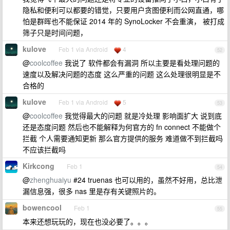
隐私和便利可以都要的错觉，只要用户贪图便利而公网直通，哪
怕是群晖也不能保证 2014 年的 SynoLocker 不会重演， 被打成
筛子只是时间问题，
kulove
Feb 1 via Android
4
52
@
coolcoffee
我说了 软件都会有漏洞 所以主要是看处理问题的
速度以及解决问题的态度 这么严重的问题 这么处理很明显是不
合格的
kulove
Feb 1 via Android
5
53
@
coolcoffee
我觉得最大的问题 就是冷处理 影响面扩大 说到底
还是态度问题 然后也不能解释为何官方的 fn connect 不能做个
拦截 个人需要通知更新 那么官方提供的服务 难道做不到拦截吗
不应该拦截吗
Kirkcong
Feb 1
54
@
zhenghuaiyu
#24 truenas 也可以用的，虽然不好用，总比泄
漏信息强，很多 nas 里是存有关键照片的。
bowencool
Feb 1
55
本来还想玩玩的，现在也没必要了。。。