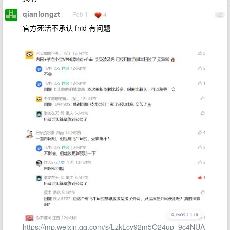
qianlongzt
Feb 1
4
82
官方死活不承认 fnid 有问题
https://mp.weixin.qq.com/s/LzkLcy92m5O24up_9c4NUA