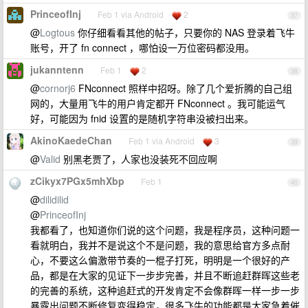
PrinceofInj
Feb 1 via Android
2
37
@
Logtous
你仔细看看其他的帖子，只要你的 NAS 登录着飞牛
账号，开了 fn connect ，哪怕设一万位密码都没用。
jukanntenn
Feb 1
2
38
@
cornorj6
FNconnect 照样中招呀。除了几个爱折腾的自己组
网的，大量用飞牛的用户肯定都开 FNconnect 。我可能运气
好，可能因为 fnid 设置的是随机字符串没被扫出来。
AkinoKaedeChan
Feb 1 via Android
3
39
@
Valid
别黑老贾了，人家也没装死不回应啊
zCikyx7PGx5mhXbp
Feb 1
40
@
dilidilid
@
PrinceofInj
我都看了，也知道你们说的这个问题，我是程序员，这种问题一
看就明白，我并不是说这个不是问题，我的意思给官方多点耐
心，不要这么偏激带节奏的一棍子打死，明明是一个很好的产
品，都是在大家的见证下一步步完善，并且不断追赶群晖这些老
的完善的系统，这种追赶式的开发肯定不会像群晖一样一步一步
暴露出问题不断修复变得稳定，很多飞牛的功能都是大家急着催