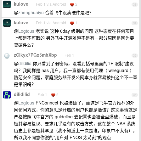
kulove
Feb 1 via Android
2
33
@
zhenghuaiyu
合着飞牛没卖硬件是吧？
kulove
Feb 1 via Android
1
34
@
Logtous
老实说 这种 0day 级别的问题 这种态度在任何项目
上都是不可取的 另外飞牛开源难道不是有一部分原因是因为要
卖硬件么？
zCikyx7PGx5mhXbp
Feb 1
35
@
dilidilid
你只看到了弱密码，没看到括号里面的“IP 限制”建议
吗？我同样是 nas 用户，我一直都有使用代理（ wireguard ）
防范安全问题，家庭服务器开发公网本身就容易被扫这个不一直
是常识吗？
dilidilid
Feb 1
5
36
@
Logtous
FNConnect 也被爆破了，而这是飞牛官方推荐的外
网访问方式，你的意思是开启的用户也都是活该？这次事情就是
严格按照飞牛官方的 guideline 去配置也会被全盘爆破，而且是
极其容易复现、要求几乎没有的攻击方式，这在整个 NAS 系统
历史上都是极其罕见（我不知道上一次是谁，印象中不太有），
所以我不同意你说的“用户对 FNOS 太苛刻”的观点