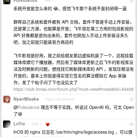
Feb 1
2
系统开放是怎么来的 😂，感觉飞牛那个系统不是封闭得一逼
群晖自己系统和套件都有 API 文档，套件不管是手动上传安装，
还是第三方源，也能算是开放；飞牛现在第三方用的包括影视的
API 好像都是逆向出来的，套件也刚加入手动上传安装没多久
吧，加之前就只能装官方商店的
飞牛影视是好用，我之前给朋友那边虚拟机装了一个，远程挂载
媒体库嫖它个播放器，然后有了媒体库更新之后飞牛的影视库没
法及时刷新的问题，想找找它刷新媒体库的 API ，发现压根没有
开放的，基本上你就是得实现它签名的算法模拟它 App 来操
作，发了个帖子问了下也没后文了
https://club.fnnas.com/forum.php?mod=viewthread&tid=45408
NyanMisaka
Feb 1 via iPhone
3
@
Puteulanus
理念不等于实践，听说过 OpenAI 吗，可太 Open
了😅
LnTrx
Feb 1
1
4
fnOS 的 nginx 日志在 /usr/trim/nginx/logs/access.log ，可以借