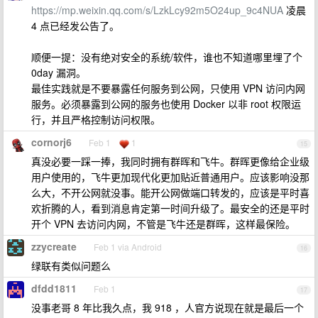
https://mp.weixin.qq.com/s/LzkLcy92m5O24up_9c4NUA
凌晨
4 点已经发公告了。
顺便一提：没有绝对安全的系统/软件，谁也不知道哪里埋了个
0day 漏洞。
最佳实践就是不要暴露任何服务到公网，只使用 VPN 访问内网
服务。必须暴露到公网的服务也使用 Docker 以非 root 权限运
行，并且严格控制访问权限。
cornorj6
Feb 1
1
15
真没必要一踩一捧，我同时拥有群晖和飞牛。群晖更像给企业级
用户使用的，飞牛更加现代化更加贴近普通用户。应该影响没那
么大，不开公网就没事。能开公网做端口转发的，应该是平时喜
欢折腾的人，看到消息肯定第一时间升级了。最安全的还是平时
开个 VPN 去访问内网，不管是飞牛还是群晖，这样最保险。
zzycreate
Feb 1 via Android
16
绿联有类似问题么
dfdd1811
Feb 1
17
没事老哥 8 年比我久点，我 918 ，人官方说现在就是最后一个