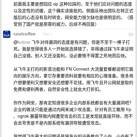
前面我主要是想回应 op 这种拉踩的，至于他们应对问题的态度
以及定性的迟缓，这个确实该挨批的。侧面反映出团队在转正式
版后的心态没有及时转变，网安能力很欠缺也是很明显的。（感
受到了国产就是原罪的威力，后续不再回复）
coolcoffee
Feb 1
51
@
kulove
飞牛对待漏洞的态度是有问题，但是不至于一棒子打
死。我是觉得很多人一开始就选择错了，非得通过踩飞牛来证明
自己没错。别人又还没盈利，没必要恨不得置之死地而后快。
从飞牛主打的的影音功能和 FN Connect 大流量套餐都说明它面
向的娱乐方向，拿它存重要资料就要有相应的心理准备。很多用
户想要便利又想要安全还想要不花钱，用飞牛且开公网就是取的
免费和便利两者，自然安全性上就会大打折扣。
你作为网安，那肯定知道很多企业内部系统都会有大量漏洞吧？
企业的做法只能是通过内网来减少攻击面，针对有员工敢用 frp
、ngrok 暴露导致内网遭受攻击的员工是发现就直接开除，而不
会去苛责是不是内部系统有漏洞导致遭受攻击。
我觉得飞牛最大的问题还是将专业的设备推向了小白，小白有了