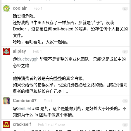
coolair
Feb 1
83
确实很危险。
还好我的飞牛里面只存了一样东西，那就是“片子”，没装
Docker ，没部署任何 self-hosted 的服务，没存任何个人相关的
文件。
哈哈，看吧看吧，大家一起看。
allplay
Feb 1
84
@
blueboyggh
毕竟不是完整的商业化团队，只能说是成长中的
必经之路
-
他挣消费者的钱是完完整整的真金白银。
如果说给他的错误买单，也是消费者必经之路的话，那就别怪消
费者的嘴巴和腿长在自己身上。
Cambrian07
Feb 1
85
@
SenLief
#80 是的，这个是能做到的，是好处大于坏处的。不
知道为什么 fn 团队不做这个事情。
crackself
Feb 1 via iPhone
86