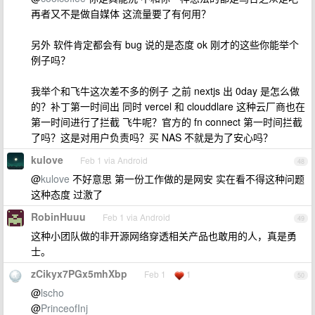
再者又不是做自媒体 这流量要了有何用？
另外 软件肯定都会有 bug 说的是态度 ok 刚才的这些你能举个
例子吗？
我举个和飞牛这次差不多的例子 之前 nextjs 出 0day 是怎么做
的？补丁第一时间出 同时 vercel 和 clouddlare 这种云厂商也在
第一时间进行了拦截 飞牛呢？官方的 fn connect 第一时间拦截
了吗？这是对用户负责吗？买 NAS 不就是为了安心吗？
kulove
Feb 1 via Android
48
@
kulove
不好意思 第一份工作做的是网安 实在看不得这种问题
这种态度 过激了
RobinHuuu
Feb 1 via Android
49
这种小团队做的非开源网络穿透相关产品也敢用的人，真是勇
士。
zCikyx7PGx5mhXbp
Feb 1
1
50
@
lscho
@
PrinceofInj