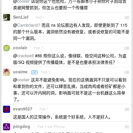
@
coolair
话说你这个也危险，万一有脚本小子把你片子刮出去
卖被网警抓到，你怎么也要担一个传播罪
SenLief
Feb 1
87
@
Cambrian07
而且 ns 论坛那边有人发现，即使更新到了 115
的那个什么版本，漏洞依然没有被修复，或者说修复的可能不是
同一个漏洞。
coolair
Feb 1
88
@
crackself
#86 照你这么说，像绿联、极空间这种公司，为盗
版/SQ 视频提供了传播载体，是不是也要承担法律责任？
ucaime
Feb 1
OP
89
@
coolair
这并不能避免影响。现在的这俩漏洞不只是可以看到
和拿到你的文件，还可以肆意乱搞，当成肉鸡或者挖矿都是小
事，还可以开内网的洞，影响面可就不是这一台机器这么简单
了。
evan9527
Feb 1
90
这是国人的正常操作，系统是个好系统，人不是好人。
pingdog
Feb 1 via iPhone
91