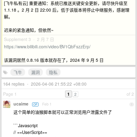
[飞牛私有云] 重要通知：系统已推送关键安全更新，请尽快升级至
1.1.18 。2 月 2 日 22:00 后，低于该版本将停止中继服务，感谢理
解。
迟来的紧急通知，但依然~
Supplement 3 · 2 月 7 日
https://www.bilibili.com/video/BV1QbFszzErp/
该漏洞居然 0.8.16 版本就存在了，2024 年 9 月 5 日
飞牛
漏洞
隐私
164 replies
•
2026-04-06 21:55:22 +08:00
Page 1
1
of 2
2
ucaime
Feb 1
OP
1
这个简单的油猴脚本就可以正常浏览用户泄露文件了
```Javascript
// ==UserScript==