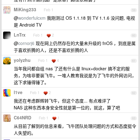
MiKing233
Feb 1
59
@
wonderfulcxm
我刚测过 OS 1.1.18 到 TV 1.1.6 没问题, 电视
是 Android TV
LnTrx
Feb 1
2
60
@
cornorj6
现在网上仍然存在的大量未升级的 fnOS ，到底是属
于喜欢折腾的人，还是不喜欢折腾的人
yolyzhu
Feb 1
4
61
当年我问都自组 nas 了还有什么是 linux+docker 搞不定的服
务，为啥非要装飞牛。一堆人教育我说是为了飞牛的外网访问，
这下求锤得锤了。
l1ve
Feb 1
2
62
我还在考虑群辉转飞牛，但这个态度... 有点难评了
NAS 这种东西本身安全性就是第一位的，就这，算了吧
C64NRD
Feb 1
1
63
从目前了解到的信息来看，飞牛团队处理问题的方式和态度挺令
人失望的。