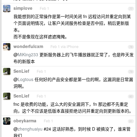
simplove
Feb 1
77
我能想到的正常操作是第一时间关闭 fn 远程访问并重定向到某
个页面说明情况，让客户关闭服务检查是否中招，稍后更新版
本。
而不是像现在这样遮遮掩掩。
wonderfulcxm
Feb 1 via iPhone
78
@
MiKing233
更新服务器上的飞牛播放器就正常了，也是昨天发
布的新版本
SenLief
Feb 1
79
@
Logtous
任何好的产品安全都是第一位的啊，这漏洞是日常漏
洞啊。
SenLief
Feb 1
80
fnc 是收费的功能，这么大的安全漏洞下，fn 那边都不先重定
向，这个不应该是低版本直接拒绝访问并重定向到更新版本的。
obeykarma
Feb 1
81
@
zhenghuaiyu
#24 这话好熟悉，到时候 D 被搞没了，谁来管
我们