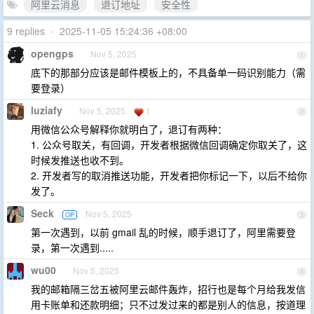
阿里云消息
退订地址
安全性
9 replies
•
2025-11-05 15:24:36 +08:00
opengps
Nov 5, 2025
1
底下的那部分应该是邮件模板上的，不具备单一码识别能力（需
要登录）
luziafy
Nov 5, 2025
1
2
用微信公众号解释你就明白了，退订有两种：
1. 公众号取关，有回调，开发者根据微信回调确定你取关了，这
时候发推送也收不到。
2. 开发者写的取消推送功能，开发者把你标记一下，以后不给你
发了。
Seck
Nov 5, 2025
OP
3
第一次遇到，以前 gmail 乱的时候，顺手退订了，阿里需要登
录，第一次遇到.....
wu00
Nov 5, 2025
4
我的邮箱隔三岔五被阿里云邮件轰炸，招行也是每个月给我发信
用卡账单和还款明细；只不过发过来的都是别人的信息，按道理