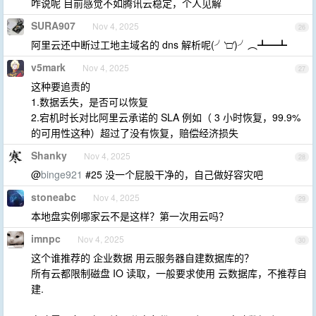
咋说呢 目前感觉不如腾讯云稳定，个人见解
SURA907
Nov 4, 2025
26
阿里云还中断过工地主域名的 dns 解析呢(╯‵□′)╯︵┻━┻
v5mark
Nov 4, 2025
27
这种要追责的
1.数据丢失，是否可以恢复
2.宕机时长对比阿里云承诺的 SLA 例如（ 3 小时恢复，99.9%
的可用性这种）超过了没有恢复，赔偿经济损失
Shanky
Nov 4, 2025
28
@
binge921
#25 没一个屁股干净的，自己做好容灾吧
stoneabc
Nov 4, 2025
29
本地盘实例哪家云不是这样？第一次用云吗？
imnpc
Nov 4, 2025
30
这个谁推荐的 企业数据 用云服务器自建数据库的？
所有云都限制磁盘 IO 读取，一般要求使用 云数据库，不推荐自
建.