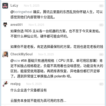
LaLy
Nov 5, 2025
64
@
boringwheat
确实，腾讯云里面的东西乱到你怀疑人生，可以
感觉到他们内部管理十分混乱。
ares001
Nov 5, 2025
65
如果你选 RDS 主从各一台机器的方案，也不至于今天来发帖。
不管什么神仙公司，硬件都可能会坏的。
如果你不是老板，肯定选择最保险的方案，花钱也是花老板的钱
CheckMySoul
Nov 5, 2025
66
@
wzw
#58 基础只有通用规格（ CPU 共享、单可用区部署）肯
定不如独占规格稳定，负载不高用着也没啥感觉，功能没有大的
区别，能接受就用基础，再把库表恢复、异地备份都打开足够
了。遇到异常提工单换独占换 polardb 呗。
realpg
Nov 5, 2025
67
什么企业连个灾备都没有
云服务本身就不能视为高可用的东西...