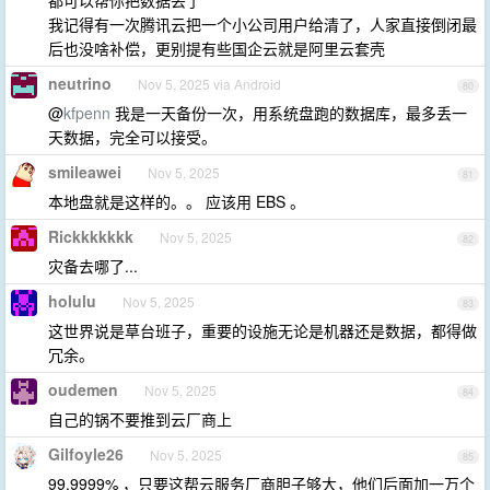
都可以帮你把数据丢了
我记得有一次腾讯云把一个小公司用户给清了，人家直接倒闭最
后也没啥补偿，更别提有些国企云就是阿里云套壳
neutrino
Nov 5, 2025 via Android
80
@
kfpenn
我是一天备份一次，用系统盘跑的数据库，最多丢一
天数据，完全可以接受。
smileawei
Nov 5, 2025
81
本地盘就是这样的。。 应该用 EBS 。
Rickkkkkkk
Nov 5, 2025
82
灾备去哪了...
holulu
Nov 5, 2025
83
这世界说是草台班子，重要的设施无论是机器还是数据，都得做
冗余。
oudemen
Nov 5, 2025
84
自己的锅不要推到云厂商上
Gilfoyle26
Nov 5, 2025
85
99.9999% ，只要这帮云服务厂商胆子够大，他们后面加一万个