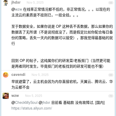
jhdxr
Nov 5, 2025
68
@
wzw
在线率正常情况都不低的，非正常情况。。。以现在的
主流云的素质是不挂则已，一挂全挂。。。
至于数据安全，如果你说是 OP 这种丢不丢数据，那么如果你的
数据丢了无所谓（不是说彻底没了，而是假定比如你配合每日备
份的策略，丢失一天内的数据可以接受），那我觉得最基础的就
行
回到 OP 的帖子，这纯属你们的研发菜/老板抠门（当然更可能
是两者同时发生，毕竟抠门的老板找到的研发可能也不懂）
cavendi
Nov 5, 2025
69
早就避雷了，云主机会因为内存直接宕机，天翼云、腾讯云、华
为云都不会
wzw
Nov 5, 2025
70
@
CheckMySoul
@
jhdxr
目前看 基础款 没有故障过, [国内]
https://status.aliyun.com/