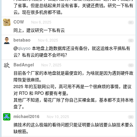
了省事。但是总结起来并没有省事，关键还费钱。研究一下私有
云。现在很多机房都不错。
COW
Nov 6, 2025
91
同上，建议研究一下私有云
betabao
Nov 6, 2025
92
@
qiuyoo
本地盘上跑数据库还没有备份，就这运维水平搞私有
云？私有云的硬盘不会坏吗？
BadAngel
Nov 7, 2025
93
目前各个厂家的本地盘就是最便宜的，为啥就是因为遇到硬件故
障恢复很麻烦。
2025 年的互联网公司，高可用不再是一个很麻烦的事情，建议
对 RTO 和 RPO 都要有考量。
其他厂不知道，菊花厂除了你自己买裸金属，基本都不支持本地
盘了。
michael2016
Nov 10, 2025
94
搞技术的这么极端的看待问题只能证明要么缺钱要么缺技术要么
缺根筋。