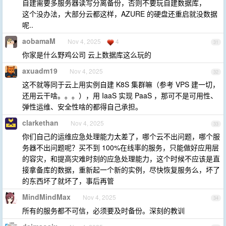
自建需要多服务器读写分离备份，否则不要玩自建数据库，
这个没办法，大部分云都这样，AZURE 的硬盘还重启就没数据
呢..
aobamaM
Nov 4, 2025
4
31
你家是什么野鸡公司 云上数据库这么玩的
axuadm19
Nov 4, 2025
32
这不就等同于云上用实例自建 K8S 集群嘛（参考 VPS 建一切，
还用云干啥。。。），用 IaaS 实现 PaaS ，那可不是可用性、
弹性运维、安全性啥的都得自己承担。
clarkethan
Nov 4, 2025
33
你们自己的运维应急处理能力太差了，哪个云不出问题，哪个服
务器不出问题呢？买不到 100%在线率的服务，只能做好应用层
的容灾，和提高灾难时刻的应急处理能力，这个时候不应该是直
接拿备库的数据，重新起一个新的实例，尽快恢复服务么，坏了
的东西坏了就坏了，事后再管
MindMindMax
Nov 4, 2025
34
所有的服务都不可信，必须要及时备份。深刻的教训