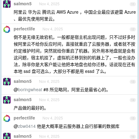
salmon5
Nov 4, 2025
11
阿里云 华为云 腾讯云 AWS Azure ，中国企业最应该避雷 Azure
、最优先使用阿里云。
perfectlife
Nov 4, 2025
12
倒不是无缘无故宕机，一般都是宿主机出现问题，只不过好多时
候阿里云不给你反应时间，直接就重启了云服务器，或者就不按
约定维护时间，突然就给你重启了机器。另外用本地盘就是会有
这问题，宿主机挂了，虚拟机迁移到别的机器上了，一般也没办
法，除非你是大客户能让他把本地盘也给你迁移。话说现在还有
本地 ssd 盘可选么，大部分不都是用 essd 了么。
salmon5
Nov 4, 2025
13
@
boringwheat
#8 所见略同，阿里云是最省心的。
salmon5
Nov 4, 2025
14
产品做的最好的。
perfectlife
Nov 4, 2025
15
@
zbw0414
他是大概率是云服务器上自行部署的数据库
salmon5
Nov 4, 2025
16