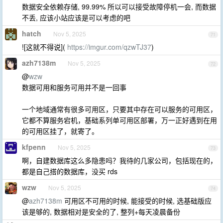
数据安全依赖存储, 99.99% 所以可以接受故障停机一会, 而数据
不丢, 应该小站应该是可以考虑的吧
hatch
Nov 5, 2025
71
![这就不得说](
https://imgur.com/qzwTJ37
)
azh7138m
Nov 5, 2025
72
@
wzw
数据可用和服务可用并不是一回事
一个地域通常有很多可用区，只要其中存在可以服务的可用区，
它都不算服务宕机，基础系列单可用区部署，万一正好遇到在用
的可用区挂了，就寄了。
kfpenn
Nov 5, 2025
73
啊，自建数据库这么多隐患吗？我待的几家公司，包括现在的，
都是自己搭的数据库，没买 rds
wzw
Nov 5, 2025
74
@
azh7138m
可用区不可用的时候, 能接受的时候, 选基础版应
该是够的, 数据相对是安全的了, 整列+每天凌晨备份