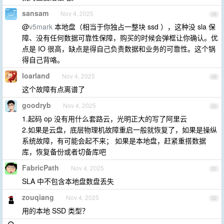
sansam
Nov 4, 2025
48
@
v5mark
本地盘（相当于你独占一整块 ssd ），这种没 sla 保
障、没有任何数据可靠性保障，购买的时候会弹框让你确认。优
点是 IO 很高，缺点是得自己负责数据和业务的可靠性。这个锅
得自己背咯。
loarland
Nov 4, 2025
49
这个故障有点离谱了
goodryb
Nov 4, 2025
50
1.起码 op 没有用什么套路云，光明正大的写了阿里云
2.如果是云盘，底层物理机故障重启一般就恢复了，如果是操纵
系统故障，有可能会起不来； 如果是本地盘，赶紧重搭数据
库，恢复备份或者切备库吧
FabricPath
Nov 4, 2025
51
SLA 中不包含本地盘数盘丢失
zouqiang
Nov 4, 2025
52
用的本地 SSD 类型？