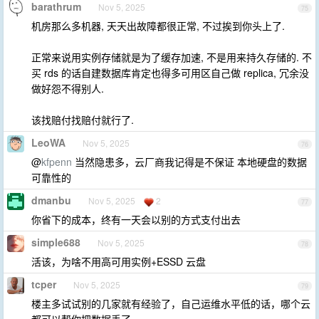
barathrum
Nov 5, 2025
75
机房那么多机器, 天天出故障都很正常, 不过挨到你头上了.
正常来说用实例存储就是为了缓存加速, 不是用来持久存储的. 不
买 rds 的话自建数据库肯定也得多可用区自己做 replica, 冗余没
做好怨不得别人.
该找赔付找赔付就行了.
LeoWA
Nov 5, 2025
76
@
kfpenn
当然隐患多，云厂商我记得是不保证 本地硬盘的数据
可靠性的
dmanbu
Nov 5, 2025
2
77
你省下的成本，终有一天会以别的方式支付出去
simple688
Nov 5, 2025
78
活该，为啥不用高可用实例+ESSD 云盘
tcper
Nov 5, 2025
79
楼主多试试别的几家就有经验了，自己运维水平低的话，哪个云