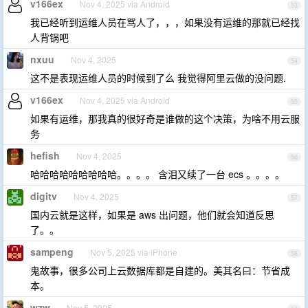
v166ex
Nov 4, 2025 via Android
53
我已经听到运维人员在骂人了，，，如果没有运维的那就已经找
人背锅吧
nxuu
Nov 4, 2025
54
这不是表现运维人员的时候到了么 我觉得阿里云做的没问题.
v166ex
Nov 4, 2025 via Android
55
如果有运维，那我真的很好奇是谁做的这个决策，为啥不用云服
务
hefish
Nov 4, 2025
56
哈哈哈哈哈哈哈哈哈。。。。 含泪又续了一台 ecs 。。。。
digitv
Nov 4, 2025
57
国内云就是这样，如果是 aws 出问题，他们就会知道反思
了。。
sampeng
Nov 5, 2025 via iPhone
58
鬼故事，很多公司上云数据库都是自建的。美其名曰：节省成
本。
wzw
Nov 5, 2025