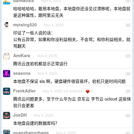
daimaosix
Nov 4, 2025
35
哈哈哈哈哈，敢用本地盘，本地盘你还没见过漂移呢，本地盘就
是这种属性，跟阿里云无关
mytsing520
Nov 4, 2025
36
印证了一些人说的话：
公有云异常，如果和你没利益相关，不会骂；和你利益相关，就
骂翻天
AmiKara
Nov 4, 2025
37
腾讯云连宕机都显示正常运行
seasona
Nov 4, 2025
38
本地盘不保证 sla 啊，硬盘硬件很容易坏，宕机只是时间问题
FrankAdler
Nov 4, 2025 via Android
1
39
腾讯云问题更多，至于什么华为云 京东云 字节云 ucloud 这些体
验只会更差
JoeDH
Nov 4, 2025
40
本地盘自建的数据库吗？
guanzhangzhang
Nov 4, 2025
41