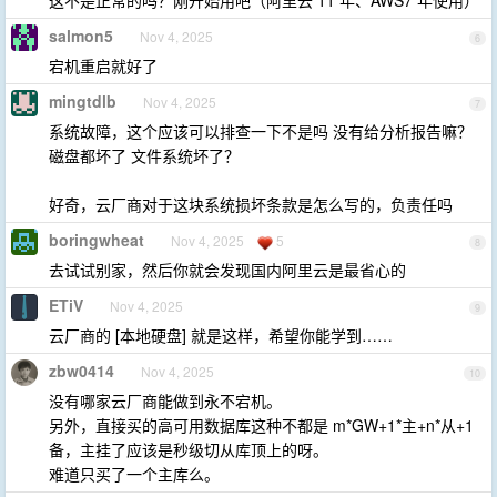
这不是正常的吗？刚开始用吧（阿里云 11 年、AWS7 年使用）
salmon5
Nov 4, 2025
6
宕机重启就好了
mingtdlb
Nov 4, 2025
7
系统故障，这个应该可以排查一下不是吗 没有给分析报告嘛？
磁盘都坏了 文件系统坏了？
好奇，云厂商对于这块系统损坏条款是怎么写的，负责任吗
boringwheat
Nov 4, 2025
5
8
去试试别家，然后你就会发现国内阿里云是最省心的
ETiV
Nov 4, 2025
9
云厂商的 [本地硬盘] 就是这样，希望你能学到……
zbw0414
Nov 4, 2025
10
没有哪家云厂商能做到永不宕机。
另外，直接买的高可用数据库这种不都是 m*GW+1*主+n*从+1
备，主挂了应该是秒级切从库顶上的呀。
难道只买了一个主库么。