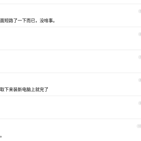
面短路了一下而已，没啥事。
取下来装新电脑上就完了
1
步。