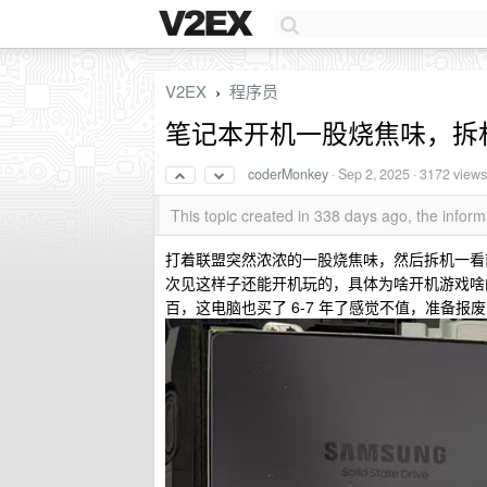
V2EX
程序员
›
笔记本开机一股烧焦味，拆
coderMonkey
·
Sep 2, 2025
· 3172 views
This topic created in 338 days ago, the info
打着联盟突然浓浓的一股烧焦味，然后拆机一看
次见这样子还能开机玩的，具体为啥开机游戏啥
百，这电脑也买了 6-7 年了感觉不值，准备报