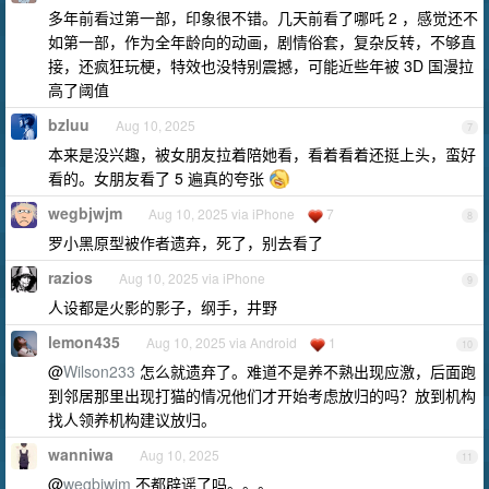
多年前看过第一部，印象很不错。几天前看了哪吒 2 ，感觉还不
如第一部，作为全年龄向的动画，剧情俗套，复杂反转，不够直
接，还疯狂玩梗，特效也没特别震撼，可能近些年被 3D 国漫拉
高了阈值
bzluu
Aug 10, 2025
7
本来是没兴趣，被女朋友拉着陪她看，看着看着还挺上头，蛮好
看的。女朋友看了 5 遍真的夸张
wegbjwjm
Aug 10, 2025 via iPhone
7
8
罗小黑原型被作者遗弃，死了，别去看了
razios
Aug 10, 2025 via iPhone
9
人设都是火影的影子，纲手，井野
lemon435
Aug 10, 2025 via Android
1
10
@
Wilson233
怎么就遗弃了。难道不是养不熟出现应激，后面跑
到邻居那里出现打猫的情况他们才开始考虑放归的吗？放到机构
找人领养机构建议放归。
wanniwa
Aug 10, 2025
11
@
wegbjwjm
不都辟谣了吗。。。