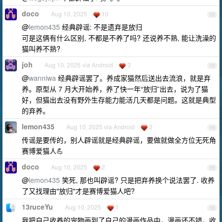
doco
Aug 10, 2025
10
12
@
lemon435
经典辟谣: 不是遗弃是放归
可是这俩有什么区别, 不都是不养了吗? 还说养不熟, 能让洗澡的
猫叫养不熟?
joh
Aug 10, 2025 via Android
3
13
@
wanniwa
经典辟谣罢了。养成家猫然后送出去流浪，就是弃
养。原型从 7 月大开始养，养了快一年“放归”出去，说为了猫
好，但猫出去没有野外生存能力能活几天都是问题。这就是典型
的弃养。
lemon435
Aug 10, 2025 via Android
2
14
传谣是要传的，别人辟谣就是经典辟谣，要做就做全方位无死角
赛博爱猫人💪
doco
Aug 10, 2025
2
15
@
lemon435
笑死, 那也叫辟谣? 只是把弃养换个说法罢了. 收养
了又找理由"放归"才是赛博爱猫人吧?
13ruceYu
Aug 10, 2025
1
16
我把自己收养的宠物画到了自己的漫画作品中，漫画还不错，收