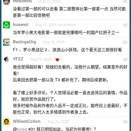
mokimoki
Aug 10, 2025
35
没看过第一部的可以去看 第二部整体比第一部差一点 当然可能
是第一部比较惊艳吧
huaweii
Aug 10, 2025 via Android
36
当年罗小黑大电影第一部就是完爆哪吒一的国产扛把子之一
BazingaOrg
Aug 10, 2025
37
F1 、罗小黑战记 2 、浪浪山小妖怪，这个夏天这三部很好看
YFZZ
Aug 10, 2025
1
38
我也觉得超好看！陪媳妇去看的，没抱什么期望，结果意外的好
看！
后来回去把第一部以及 TV 都补完了，期待后续更新。
看了楼上好多评论，个人觉得没必要一直去追背后的事情，作品
好，就欣赏作品就行了。
很多时候作品和作者的人品不一定成正比，能呼应上是最好，不
能也正常，别代入太多情感到作者身上去。
WilliamColton
Aug 10, 2025
39
@
june4
#31 既已明知如此，当初为何要养！？