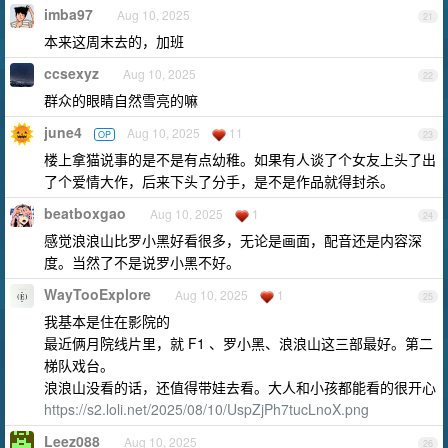
imba97
Aug 10, 2025
21
本来这周末去的，加班
ccsexyz
Aug 10, 2025
22
群众的眼睛自然雪亮的嘛
june4
Aug 10, 2025
11
OP
23
楼上拿猫说事的是不是有点幼稚。如果有人谈了个女友上头了出
了个爱情大作，后来下头了分手，是不是作品就得封杀。
beatboxgao
Aug 10, 2025
1
24
感觉浪浪山比罗小黑好看很多，无论是画面，配音还是内容深
度。当然了不是说罗小黑不好。
WayTooExplore
Aug 10, 2025
1
25
我基本是住在影院的
最近俩月院线片里，就 F1 、罗小黑、浪浪山这三部最好。第二
梯队戏台。
浪浪山没看的话，还值得带娃去看。大人和小孩都能看的很开心
https://s2.loli.net/2025/08/10/UspZjPh7tucLnoX.png
Leez088
Aug 10, 2025
26