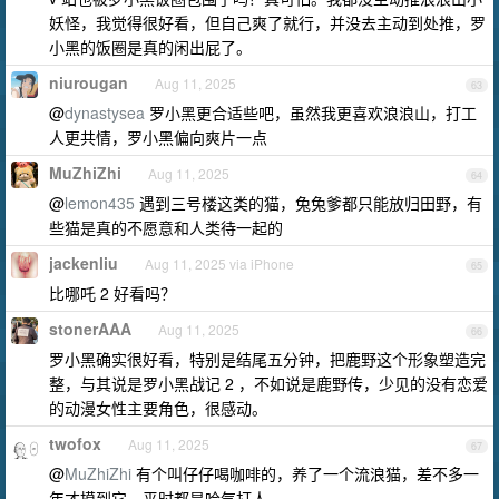
妖怪，我觉得很好看，但自己爽了就行，并没去主动到处推，罗
小黑的饭圈是真的闲出屁了。
niurougan
Aug 11, 2025
63
@
dynastysea
罗小黑更合适些吧，虽然我更喜欢浪浪山，打工
人更共情，罗小黑偏向爽片一点
MuZhiZhi
Aug 11, 2025
64
@
lemon435
遇到三号楼这类的猫，兔兔爹都只能放归田野，有
些猫是真的不愿意和人类待一起的
jackenliu
Aug 11, 2025 via iPhone
65
比哪吒 2 好看吗？
stonerAAA
Aug 11, 2025
66
罗小黑确实很好看，特别是结尾五分钟，把鹿野这个形象塑造完
整，与其说是罗小黑战记 2 ，不如说是鹿野传，少见的没有恋爱
的动漫女性主要角色，很感动。
twofox
Aug 11, 2025
67
@
MuZhiZhi
有个叫仔仔喝咖啡的，养了一个流浪猫，差不多一
年才摸到它。平时都是哈气打人。