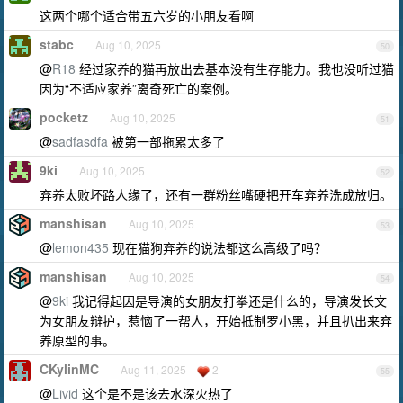
这两个哪个适合带五六岁的小朋友看啊
stabc
Aug 10, 2025
50
@
R18
经过家养的猫再放出去基本没有生存能力。我也没听过猫
因为“不适应家养”离奇死亡的案例。
pocketz
Aug 10, 2025
51
@
sadfasdfa
被第一部拖累太多了
9ki
Aug 10, 2025
52
弃养太败坏路人缘了，还有一群粉丝嘴硬把开车弃养洗成放归。
manshisan
Aug 10, 2025
53
@
lemon435
现在猫狗弃养的说法都这么高级了吗？
manshisan
Aug 10, 2025
54
@
9ki
我记得起因是导演的女朋友打拳还是什么的，导演发长文
为女朋友辩护，惹恼了一帮人，开始抵制罗小黑，并且扒出来弃
养原型的事。
CKylinMC
Aug 11, 2025
2
55
@
Livid
这个是不是该去水深火热了