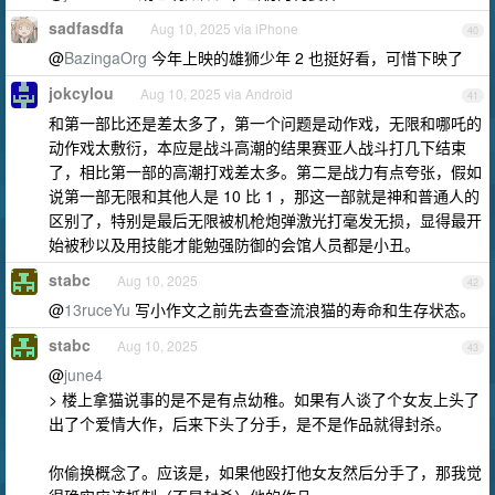
sadfasdfa
Aug 10, 2025 via iPhone
40
@
BazingaOrg
今年上映的雄狮少年 2 也挺好看，可惜下映了
jokcylou
Aug 10, 2025 via Android
41
和第一部比还是差太多了，第一个问题是动作戏，无限和哪吒的
动作戏太敷衍，本应是战斗高潮的结果赛亚人战斗打几下结束
了，相比第一部的高潮打戏差太多。第二是战力有点夸张，假如
说第一部无限和其他人是 10 比 1 ，那这一部就是神和普通人的
区别了，特别是最后无限被机枪炮弹激光打毫发无损，显得最开
始被秒以及用技能才能勉强防御的会馆人员都是小丑。
stabc
Aug 10, 2025
42
@
13ruceYu
写小作文之前先去查查流浪猫的寿命和生存状态。
stabc
Aug 10, 2025
43
@
june4
> 楼上拿猫说事的是不是有点幼稚。如果有人谈了个女友上头了
出了个爱情大作，后来下头了分手，是不是作品就得封杀。
你偷换概念了。应该是，如果他殴打他女友然后分手了，那我觉