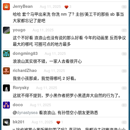
JerryBean
Aug 11, 2025
3
56
哈哈 套个马甲出来洗 你洗 nm 了? 主创/美工干的那些 sb 事当
大家都忘记了是吧
yougo
Aug 11, 2025
57
这个不好看 浪浪山也没有说的那么好看 今年的动画里 反而争议
最大的哪吒 可圈可点的地方最多
dongming83
Aug 11, 2025
58
浪浪山其实很不错，一家人去看很开心
richardZhao
Aug 11, 2025
59
我坐小孩那桌，我觉得哪吒 2 好看。
Rorysky
Aug 11, 2025
60
这就不得不提到，罗小黑作者把罗小黑遗弃大自然的行为了。
doco
Aug 11, 2025
61
@
dynastysea
看浪浪山, 有孙悟空小朋友更熟悉
bk201
Aug 11, 2025
1
62
v 站也被罗小黑饭圈包围了吗？真可怕。我都没主动推浪浪山小