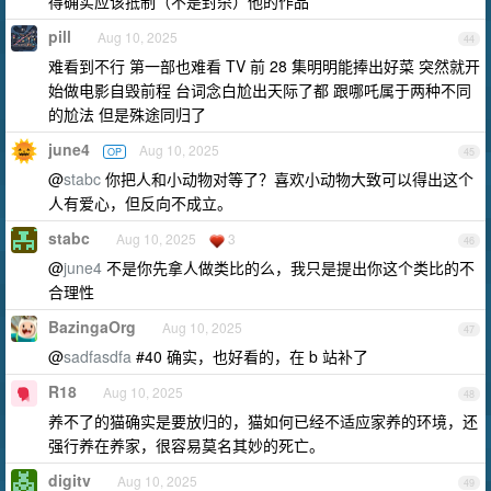
得确实应该抵制（不是封杀）他的作品
pill
Aug 10, 2025
44
难看到不行 第一部也难看 TV 前 28 集明明能捧出好菜 突然就开
始做电影自毁前程 台词念白尬出天际了都 跟哪吒属于两种不同
的尬法 但是殊途同归了
june4
Aug 10, 2025
OP
45
@
stabc
你把人和小动物对等了？喜欢小动物大致可以得出这个
人有爱心，但反向不成立。
stabc
Aug 10, 2025
3
46
@
june4
不是你先拿人做类比的么，我只是提出你这个类比的不
合理性
BazingaOrg
Aug 10, 2025
47
@
sadfasdfa
#40 确实，也好看的，在 b 站补了
R18
Aug 10, 2025
48
养不了的猫确实是要放归的，猫如何已经不适应家养的环境，还
强行养在养家，很容易莫名其妙的死亡。
digitv
Aug 10, 2025
49