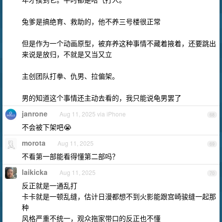
兔爹是搞绝育、救助的，他不养三号楼很正常
但是作为一个动画原型，被弃养这种事情不藏着掖着，还要跳出
来说是放归，不就是又当又立
主创团队打拳、仇男、拉偏架。
男的知道这个事情还主动去看的，我只能说龟男罢了
janrone
Aug 11, 2025 via iPhone
68
不会被下架吧😭
morota
Aug 11, 2025
69
不看第一部能看得懂第二部吗？
laikicka
Aug 11, 2025
70
反正就是一通乱打
卡卡就是一顿乱缝，估计日漫都想不到火影能跟宫崎骏缝一起那
种
风格严重不统一，观众拖家带口的反正也不懂