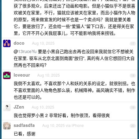
获了很多观众，后来还出了动画和电影。但是小猫似乎不是很喜
欢被关在家里，不行，猫就应该被关在家里，而且小猫作为人物
的原型，将来做宣发的时候不也是一个卖点吗？我就是要关着
它，要是放归了，还会给一些“爱猫人”留下口舌，还是得关在家
里，它开不开心关我屁事儿，可不能影响我将来捞钱。
doco
Aug 10, 2025
17
@
13ruceYu
要是小黑自己跑出去再也没回来我就信它不想被关
在家里. 驱车从北京北面到南面"放归", 真的有人信它想回归大自
然再也不回来吗?
loveour
Aug 10, 2025
18
我倒不太喜欢。不喜欢那个人和妖的关系的设定，就很别扭。也
不喜欢里面的人物角色那么装，机械降神。画风确实不错，制作
也还是可以的。
JZen
Aug 10, 2025
19
我也觉得罗小黑 2 非常好看，制作很顶，看得很爽
sadfasdfa
Aug 10, 2025 via iPhone
20
已看，感谢