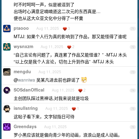
时不时呵呵一声，似是被逗到了
出场时心满意足喃喃道这二次元的东西真是…
便也从这大众亚文化中分得了一杯羹
ptaooo
Aug 11, 2025
3
71
MTJJ: 如果个人行为真的影响到了作品，那又能怪得了谁呢
wysnxzm
Aug 11, 2025
2
72
“自己言论有问题了，真连累了作品又能怪谁？” -MTJJ 木头
“以上仅是我个人言论，切勿上升到作品” -MTJJ 木头
mengdu
Aug 11, 2025
73
@
wanniwa
吴某凡进去前也辟谣了
SOSdanOffical
Aug 11, 2025
2
74
主创团队踩过黑神话,对我来说就是垃圾
isnullstring
Aug 11, 2025
1
75
这帖子看下来，文字狱指日可待
Greendays
Aug 11, 2025
76
罗小黑应该就是偏向青少年的动画，浪浪山是成人动画。