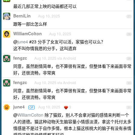
最近几部正常上映的动画都还可以
BerniLin
Aug 10, 2025
27
跟等一部比怎么样
WilliamColton
Aug 10, 2025
28
@
june4
#23 分手了女友可以活，家猫也可以么？
这不叫你情我愿的分手，这叫遗弃
fengzc
Aug 10, 2025 via Android
29
同意，虽然剧情简单，也不算很有深度，但整体看下来画面非常
好，还很流畅，非常爽
fengzc
Aug 10, 2025 via Android
30
同意，虽然剧情简单，也不算很有深度，但整体看下来画面非常
好，还很流畅，非常爽
june4
Aug 10, 2025
3
OP
31
@
WilliamColton
除了猫奴，别人不会拿对猫的感情来判断一个
人的道德。猫这种动物天生脑容量小情感淡漠，拿这个托付太多
情感是不是过于自作多情，根本上猫这核桃大的脑子有没有亲情
感受这种高级情感都不好说。