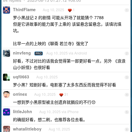
84 replies
•
2025-08-13 01:27:12 +08:00
ThirdFlame
Aug 10, 2025
1
1
罗小黑战记 2 的剧情 可能从开场了就能猜个 7788
但是它讲故事的能力属于上乘的 该留悬念留悬念，该填坑填
坑。
比早一点的上映的《聊斋 若兰寺》强完了
ninvfeng
Aug 10, 2025 via Android
PRO
2
好看，不过对比的话我会觉得第一部更好看一点，另外 《浪浪
山小妖怪》也很好看
uqf0663
Aug 10, 2025
3
罗小黑？短剧好看，电影塞了太多东西反而我觉得不好看
orrinex
Aug 10, 2025
31
4
一想到罗小黑原型被主创遗弃就膈应的不行😔
littleJohn
Aug 10, 2025 via iPhone
5
的确挺好看，想二刷，也推荐各位去看。
whatalittleboy
Aug 10, 2025
6