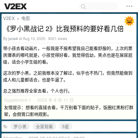
V2EX
电影
›
《罗小黑战记 2》比我预料的要好看几倍
By
june4
at Aug 10, 2025 · 9021 views
带小孩去看动画片，一般我是不报希望我自己能看舒服的，上次的票
房爆表的哪吒就是，小孩觉得好看，我觉得低幼，笑点也是在屎尿屁
级，适合小学生级的看。
这次的罗小黑，之前我根本没了解过，似乎也不热门，但竟然能做到
成人和儿童都适合，也是牛逼了。
总之强烈推荐全家去看，个人也行。
Supplement 1 · 2025 年 8 月 11 日
友情提示：想看的直接去看，千万别看下面的贴子，饭圈红黑粉打群
架，会倒胃口影响观影。
罗小黑
全家观看
5星