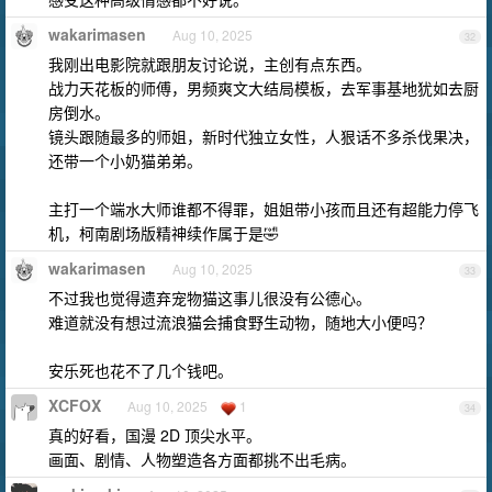
wakarimasen
Aug 10, 2025
32
我刚出电影院就跟朋友讨论说，主创有点东西。
战力天花板的师傅，男频爽文大结局模板，去军事基地犹如去厨
房倒水。
镜头跟随最多的师姐，新时代独立女性，人狠话不多杀伐果决，
还带一个小奶猫弟弟。
主打一个端水大师谁都不得罪，姐姐带小孩而且还有超能力停飞
机，柯南剧场版精神续作属于是🤣
wakarimasen
Aug 10, 2025
33
不过我也觉得遗弃宠物猫这事儿很没有公德心。
难道就没有想过流浪猫会捕食野生动物，随地大小便吗？
安乐死也花不了几个钱吧。
XCFOX
Aug 10, 2025
1
34
真的好看，国漫 2D 顶尖水平。
画面、剧情、人物塑造各方面都挑不出毛病。