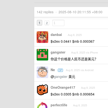
142 replies
•
2025-08-10 20:11:55 +08:00
1
2
danbai
Aug 8, 2025
$v2ex 0.0441 $mb 0.000367
gangster
Aug 8, 2025 via iPhone
你这个价格是人民币还是美元？
Ne
Aug 8, 2025 via Android
OP
@
gangster
美元
OneOrange417
Aug 8, 2025
$v2ex 0.0305 $mb 0.000654
perfectlife
Aug 8, 2025