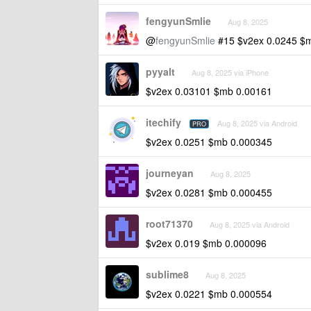
fengyunSmlie
Aug 8, 2025
@
fengyunSmlie
#15 $v2ex 0.0245 $
pyyalt
Aug 8, 2025 via iPhone
$v2ex 0.03101 $mb 0.00161
itechify
Aug 8, 2025 via Android
PRO
$v2ex 0.0251 $mb 0.000345
journeyan
Aug 8, 2025
$v2ex 0.0281 $mb 0.000455
root71370
Aug 8, 2025 via Android
$v2ex 0.019 $mb 0.000096
sublime8
Aug 8, 2025
$v2ex 0.0221 $mb 0.000554