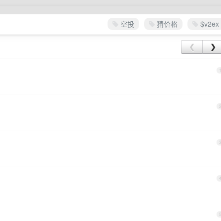
空投
猜价格
$v2ex
❮
❯