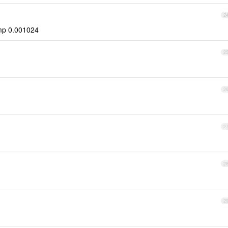
2
mp 0.001024
2
2
2
2
2