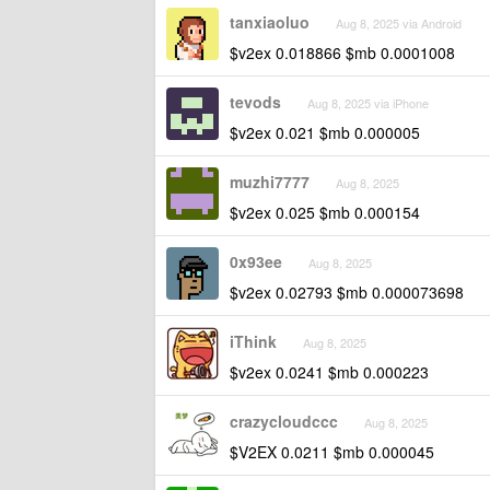
tanxiaoluo
Aug 8, 2025 via Android
$v2ex 0.018866 $mb 0.0001008
tevods
Aug 8, 2025 via iPhone
$v2ex 0.021 $mb 0.000005
muzhi7777
Aug 8, 2025
$v2ex 0.025 $mb 0.000154
0x93ee
Aug 8, 2025
$v2ex 0.02793 $mb 0.000073698
iThink
Aug 8, 2025
$v2ex 0.0241 $mb 0.000223
crazycloudccc
Aug 8, 2025
$V2EX 0.0211 $mb 0.000045