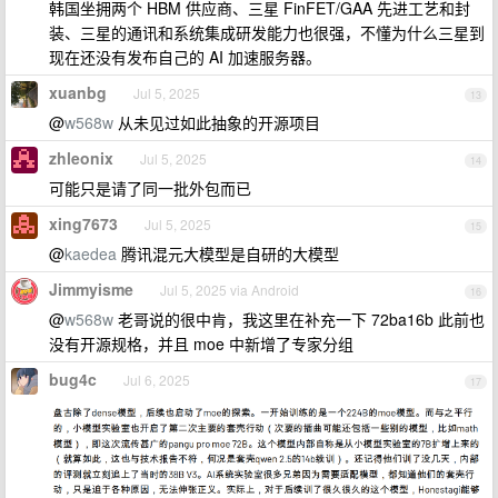
韩国坐拥两个 HBM 供应商、三星 FinFET/GAA 先进工艺和封
装、三星的通讯和系统集成研发能力也很强，不懂为什么三星到
现在还没有发布自己的 AI 加速服务器。
xuanbg
Jul 5, 2025
13
@
w568w
从未见过如此抽象的开源项目
zhleonix
Jul 5, 2025
14
可能只是请了同一批外包而已
xing7673
Jul 5, 2025
15
@
kaedea
腾讯混元大模型是自研的大模型
Jimmyisme
Jul 5, 2025 via Android
16
@
w568w
老哥说的很中肯，我这里在补充一下 72ba16b 此前也
没有开源规格，并且 moe 中新增了专家分组
bug4c
Jul 6, 2025
17