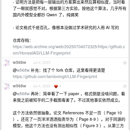
- 证明方法是把每一层输出的方差算出来然后算相似度，当时看
了一眼就感觉不对。根据第三方实验，按他这个算法，几乎所有
国内外模型全都抄 Qwen 了，纯搞笑
- 论文格式千疮百孔，像根本没做过学术研究的人用 AI 写的
仓库存档：
https://web.archive.org/web/20250704072325/https://github.c
om/HonestAGI/LLM-Fingerprint
w568w
Jul 4, 2025
6
@
w568w
补充：找了个 fork 仓库，这里看得更清楚
https://github.com/Iamlovingit/LLM-Fingerprint
w568w
Jul 4, 2025
3
7
@
w568w
再补：简单看了一下 paper ，格式倒是没啥问题，看
来我之前被知乎的二手截图毒害了。不过其他事实依然成立。
这个方法依然很抽象。论文 References 不足一页（ Page 10
），还花了一页洋洋洒洒指责华为（ Page 8-9 ）。对于同源的
模型，他这个方法也没有测出相似性（ Figure 3 ）。从第三方