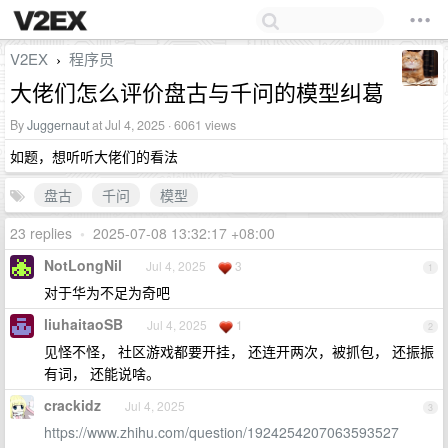
V2EX
程序员
›
大佬们怎么评价盘古与千问的模型纠葛
By
Juggernaut
at Jul 4, 2025 · 6061 views
如题，想听听大佬们的看法
盘古
千问
模型
23 replies
•
2025-07-08 13:32:17 +08:00
NotLongNil
Jul 4, 2025
3
1
对于华为不足为奇吧
liuhaitaoSB
Jul 4, 2025
1
2
见怪不怪， 社区游戏都要开挂， 还连开两次，被抓包， 还振振
有词， 还能说啥。
crackidz
Jul 4, 2025
3
https://www.zhihu.com/question/1924254207063593527