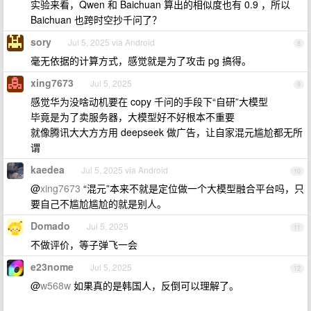
实验来看，Qwen 和 Baichuan 算出的相似度也有 0.9 ，所以
Baichuan 也跨时空抄千问了？
sory
Jul 5, 2025 via Android
8
毫无依据的计算方式，感觉就是为了攻击 pg 搞得。
xing7673
Jul 5, 2025
9
感觉华为没啥动机要在 copy 千问的手段下“自研”大模型
毕竟是为了卖服务器，大模型好不好根本不重要
就像腾讯大大方方用 deepseek 做广告，让自家混元尴尬都无所
谓
kaedea
Jul 5, 2025 via Android
10
@
xing7673
“混元”本来不就是定位做一个大模型融合平台吗，只
要自己不尴尬尴尬的就是别人。
Domado
Jul 5, 2025
11
不做评价，等子弹飞一会
e23nome
Jul 5, 2025
12
@
w568w
如果真的是韩国人，反倒可以理解了。