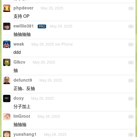
phpdever
May 26, 2025
19
支持 OP
ewillie381
May 26, 2025
PRO
20
抽抽抽抽
weak
May 26, 2025 via iPhone
21
ddd
Glkcv
May 26, 2025
22
抽
defunct9
May 26, 2025
23
正抽、反抽
doxy
May 26, 2025
24
分子加上
ImGroot
May 26, 2025
25
抽抽抽
yueshang1
May 26, 2025
26