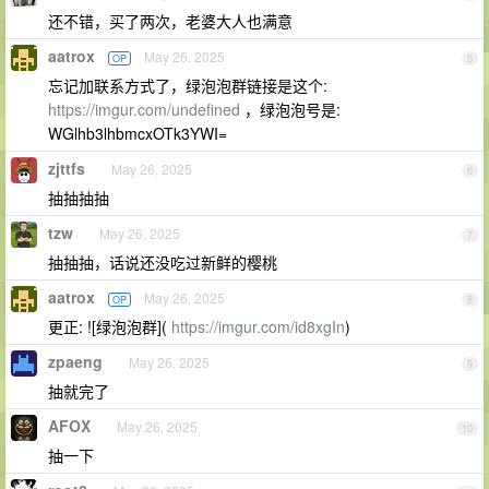
还不错，买了两次，老婆大人也满意
aatrox
May 26, 2025
OP
5
忘记加联系方式了，绿泡泡群链接是这个:
https://imgur.com/undefined
，绿泡泡号是:
WGlhb3lhbmcxOTk3YWI=
zjttfs
May 26, 2025
6
抽抽抽抽
tzw
May 26, 2025
7
抽抽抽，话说还没吃过新鲜的樱桃
aatrox
May 26, 2025
OP
8
更正: ![绿泡泡群](
https://imgur.com/id8xgIn
)
zpaeng
May 26, 2025
9
抽就完了
AFOX
May 26, 2025
10
抽一下