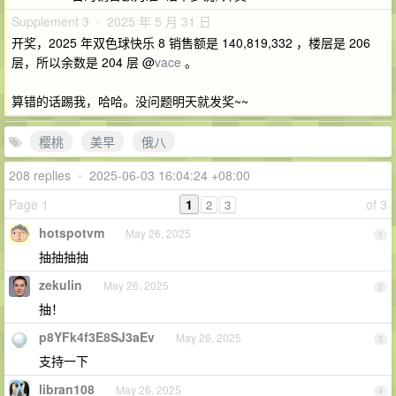
Supplement 3 · 2025 年 5 月 31 日
开奖，2025 年双色球快乐 8 销售额是 140,819,332 ，楼层是 206
层，所以余数是 204 层 @
vace
。
算错的话踢我，哈哈。没问题明天就发奖~~
樱桃
美早
俄八
208 replies
•
2025-06-03 16:04:24 +08:00
Page 1
1
of 3
2
3
hotspotvm
May 26, 2025
1
抽抽抽抽
zekulin
May 26, 2025
2
抽！
p8YFk4f3E8SJ3aEv
May 26, 2025
3
支持一下
libran108
May 26, 2025
4