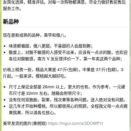
友简化选择，精准评估。对每一次购物都满意，尽全力做好售前售后
服务工作。
新品种
现在是新成熟的品种，美早和俄八。
味道都偏甜，俄八更甜，不喜甜的人会甜到齁；
酸度上，对酸不敏感的人感受不出来，应该有一点点的酸，也欢迎
各位对酸敏感，南方 V 友反馈评价一下，第一年卖这两个品种；
价格上稍贵一些，精品大果是 47/斤(包邮)，中果是 37/斤(包邮)，3
斤起。一般来讲，樱桃越大越好吃。
尺寸上保证全部是 26mm 以上，更大的也有。作为参考，一元硬
币尺寸是 22mm 左右。随箱会附带尺卡；
没有任何双胞胎，裂果，残次果等各种问题，送人绝对没有问题。
这几年才开始种樱桃，所以都很用心的照顾，全程我父母一点点摘
果挑果，所以请各位放心。
美早发货的图片(果柄短)
https://imgur.com/a/3DOWP1t