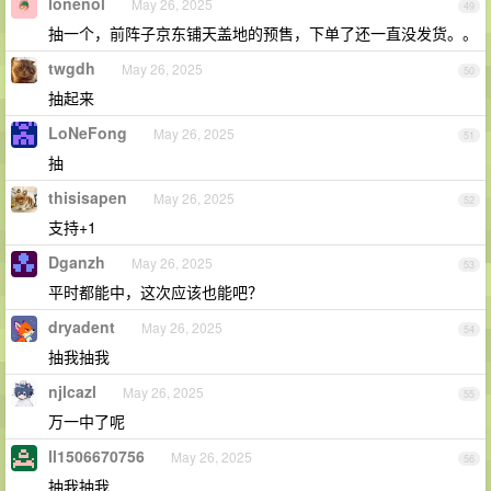
lonenol
May 26, 2025
49
抽一个，前阵子京东铺天盖地的预售，下单了还一直没发货。。
twgdh
May 26, 2025
50
抽起来
LoNeFong
May 26, 2025
51
抽
thisisapen
May 26, 2025
52
支持+1
Dganzh
May 26, 2025
53
平时都能中，这次应该也能吧？
dryadent
May 26, 2025
54
抽我抽我
njlcazl
May 26, 2025
55
万一中了呢
ll1506670756
May 26, 2025
56
抽我抽我