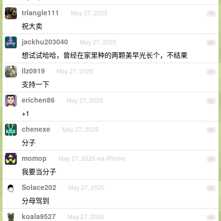
triangle111
May 27, 2025
79
祝大卖
jackhu203040
May 27, 2025
80
想试试哈哈，曾经在家里种的两颗美早光长个，不结果
llz0919
May 27, 2025
81
支持一下
erichen86
May 27, 2025
82
+1
chenexe
May 27, 2025
83
分子
momop
May 27, 2025 via iPhone
84
我要当分子
Solace202
May 27, 2025
85
分母驾到
koala9527
May 27, 2025
86