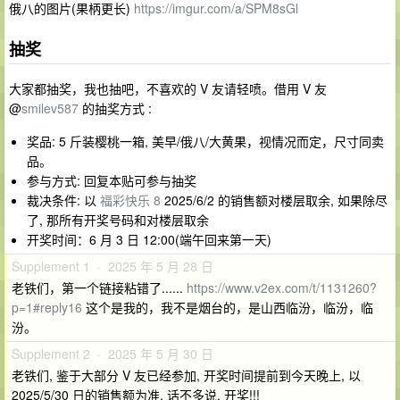
俄八的图片(果柄更长)
https://imgur.com/a/SPM8sGl
抽奖
大家都抽奖，我也抽吧，不喜欢的 V 友请轻喷。借用 V 友
@
smilev587
的抽奖方式 :
奖品: 5 斤装樱桃一箱, 美早/俄八/大黄果，视情况而定，尺寸同卖
品。
参与方式: 回复本贴可参与抽奖
裁决条件: 以
福彩快乐 8
2025/6/2 的销售额对楼层取余, 如果除尽
了, 那所有开奖号码和对楼层取余
开奖时间：6 月 3 日 12:00(端午回来第一天)
Supplement 1 · 2025 年 5 月 28 日
老铁们，第一个链接粘错了......
https://www.v2ex.com/t/1131260?
p=1#reply16
这个是我的，我不是烟台的，是山西临汾，临汾，临
汾。
Supplement 2 · 2025 年 5 月 30 日
老铁们, 鉴于大部分 V 友已经参加, 开奖时间提前到今天晚上, 以
2025/5/30 日的销售额为准. 话不多说, 开奖!!!