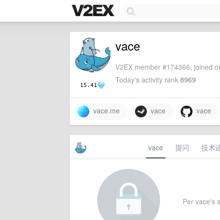
vace
V2EX member #174366, joined on
Today's activity rank
8969
15.41
vace.me
vace
vace
vace
提问
技术
Per vace's se