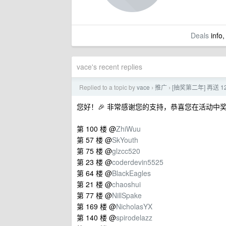
Deals
info,
vace's recent replies
Replied to a topic by
vace
推广
[抽奖第二年] 再送 
›
›
您好！🎉 非常感谢您的支持，恭喜您在活动中
第 100 楼 @
ZhiWuu
第 57 楼 @
SkYouth
第 75 楼 @
glzcc520
第 23 楼 @
coderdevin5525
第 64 楼 @
BlackEagles
第 21 楼 @
chaoshui
第 77 楼 @
NillSpake
第 169 楼 @
NicholasYX
第 140 楼 @
spirodelazz