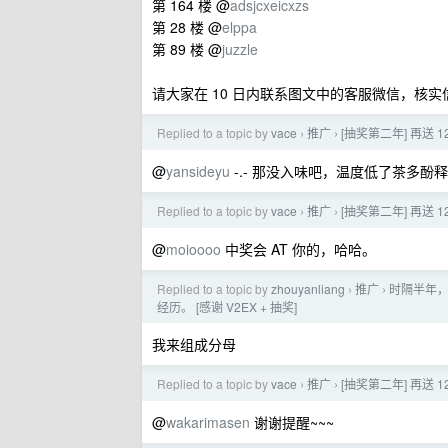
第 164 楼 @
adsjcxeicxzs
第 28 楼 @
elppa
第 89 楼 @
juzzle
请大家在 10 日内联系图文中的客服微信，核
Replied to a topic by
vace
推广
[抽奖第二年] 再送 
›
›
@
yansideyu
-.- 那没入味吧，温度低了茶多
Replied to a topic by
vace
推广
[抽奖第二年] 再送 
›
›
@
moioooo
中奖会 AT 你的，哈哈。
Replied to a topic by
zhouyanliang
推广
时隔半年，
›
›
经历。 [感谢 V2EX + 抽奖]
我来组成分母
Replied to a topic by
vace
推广
[抽奖第二年] 再送 
›
›
@
wakarimasen
谢谢提醒~~~