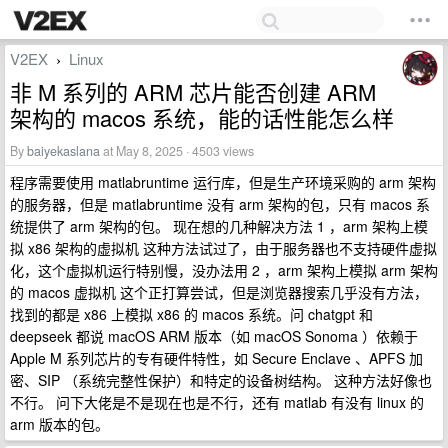
V2EX
Linux
›
非 M 系列的 ARM 芯片能否创建 ARM
架构的 macos 系统，能的话性能怎么样
By
baiyekaslana
at May 8, 2025 · 4503 views
程序需要使用 matlabruntime 运行库，但是生产环境采购的 arm 架构
的服务器，但是 matlabruntime 没有 arm 架构的包，只有 macos 系
统提供了 arm 架构的包。 现在想的几种解决方法 1 ，arm 架构上模
拟 x86 架构的虚拟机 这种方法试过了，由于服务器也不支持硬件虚拟
化，这个虚拟机运行特别慢，没办法用 2 ，arm 架构上模拟 arm 架构
的 macos 虚拟机 这个正打算尝试，但是浏览器搜索几乎没有方法，
找到的都是 x86 上模拟 x86 的 macos 系统。问 chatgpt 和
deepseek 都说 macOS ARM 版本（如 macOS Sonoma ）依赖于
Apple M 系列芯片的专有硬件特性，如 Secure Enclave 、APFS 加
密、SIP （系统完整性保护）和特定的设备树结构。 这种方法好像也
不行。 问下大佬是不是现在也是不行，还有 matlab 有没有 linux 的
arm 版本的包。