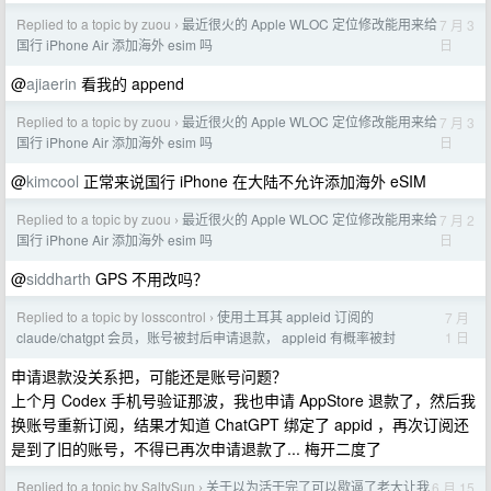
Replied to a topic by zuou
最近很火的 Apple WLOC 定位修改能用来给
7 月 3
›
日
国行 iPhone Air 添加海外 esim 吗
@
ajiaerin
看我的 append
Replied to a topic by zuou
最近很火的 Apple WLOC 定位修改能用来给
7 月 3
›
日
国行 iPhone Air 添加海外 esim 吗
@
kimcool
正常来说国行 iPhone 在大陆不允许添加海外 eSIM
Replied to a topic by zuou
最近很火的 Apple WLOC 定位修改能用来给
7 月 2
›
日
国行 iPhone Air 添加海外 esim 吗
@
siddharth
GPS 不用改吗？
Replied to a topic by losscontrol
使用土耳其 appleid 订阅的
7 月
›
1 日
claude/chatgpt 会员，账号被封后申请退款， appleid 有概率被封
申请退款没关系把，可能还是账号问题？
上个月 Codex 手机号验证那波，我也申请 AppStore 退款了，然后我
换账号重新订阅，结果才知道 ChatGPT 绑定了 appid ，再次订阅还
是到了旧的账号，不得已再次申请退款了... 梅开二度了
Replied to a topic by SaltySun
关于以为活干完了可以歇逼了老大让我
6 月 15
›