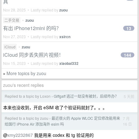
具
Nov 28, 2025 • Lastly replied by
zuou
二手交易
•
zuou
有出 iPhone12mini 的吗？
13
Nov 27, 2023 • Lastly replied by
xsircn
iCloud
•
zuou
iCloud 同步丢失照片视频！
144
Nov 15, 2023 • Lastly replied by
xiaobai332
More topics by zuou
»
zuou's recent replies
Replied to a topic by Loxon
Giffgaff 逃过一劫没有被封，后续咋办？
5 天前
›
本来也没收到，开启 eSIM 收了个验证码就封了。。。
Replied to a topic by zuou
最近很火的 Apple WLOC 定位修改能用来
7 月
›
16 日
给国行 iPhone Air 添加海外 esim 吗
@
xmy2232867
我是用来 codex 和 tg 验证用的