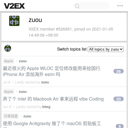
zuou
V2EX member #526951, joined on 2021-01-05
14:49:06 +08:00
Switch topics list
Apple
•
zuou
最近很火的 Apple WLOC 定位修改能用来给国行
36
iPhone Air 添加海外 esim 吗
Jul 8 • Lastly replied by
zuou
Apple
•
zuou
弄了个 intel 的 Macbook Air 拿来远程 vibe Coding
20
Jun 8 • Lastly replied by
Integ
分享创造
•
zuou
使用 Google Antigravity 做了个 macOS 剪贴板工
5