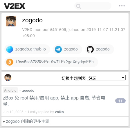
zogodo
V2EX member #451609, joined on 2019-11-07 11:21:07
+08:00
zogodo.github.io
zogodo
zogodo
19sv5sc37S5SrPx19w7LPx2gaXdydqsFPh
切换主题列表
Android
•
zogodo
zBox 免 root 禁用/启用 app, 禁止 app 自启, 节省电
11
量.
Jun 10, 2025 • Lastly replied by
volks
zogodo 创建的更多主题
»