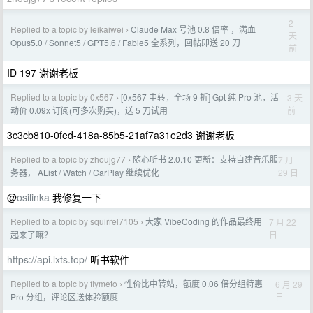
2
Replied to a topic by leikaiwei
Claude Max 号池 0.8 倍率 ，满血
›
天
Opus5.0 / Sonnet5 / GPT5.6 / Fable5 全系列，回帖即送 20 刀
前
ID 197 谢谢老板
Replied to a topic by 0x567
[0x567 中转，全场 9 折] Gpt 纯 Pro 池，活
3 天
›
前
动价 0.09x 订阅(可多次购买)，送 5 刀试用
3c3cb810-0fed-418a-85b5-21af7a31e2d3 谢谢老板
Replied to a topic by zhoujg77
随心听书 2.0.10 更新：支持自建音乐服
7 月
›
29 日
务器， AList / Watch / CarPlay 继续优化
@
osilinka
我修复一下
Replied to a topic by squirrel7105
大家 VibeCoding 的作品最终用
7 月 22
›
日
起来了嘛？
https://api.lxts.top/
听书软件
Replied to a topic by flymeto
性价比中转站，额度 0.06 倍分组特惠
6 月 29
›
日
Pro 分组，评论区送体验额度