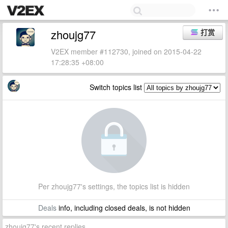
zhoujg77
打赏
V2EX member #112730, joined on 2015-04-22
17:28:35 +08:00
Switch topics list
Per zhoujg77's settings, the topics list is hidden
Deals
info, including closed deals, is not hidden
zhoujg77's recent replies