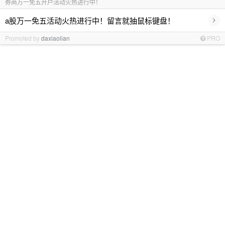
券商万一免五开户活动火热进行中！
›
a股万一免五活动火热进行中！留言就抽鼠标键盘！
Promoted by
daxiaolian
PRO