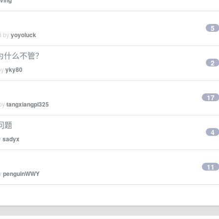
iving
5
d by
yoyoluck
为什么不管？
2
by
yky80
17
 by
tangxiangpi325
问题
4
y
sadyx
11
by
penguinWWY