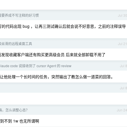
ing 需要养成不写注释的好习惯
Jul 3
现，AI 写的代码出现 bug ，让再三测试确认后就会说不好意思，之前的注释误导
较丝滑的远程桌面工具
Jul 2
面发现收藏客户端还有购买更高级会员 后来就全部卸载不用了
de code 说接收到了 cursor Agent 的 review
Jul 
台，我在让他处理一个长时间的任务，突然输出了教怎么做一道菜的回答。
Jul 
悔，怎么调整心态？
Jun 2
到不到 1w 也无所谓啊