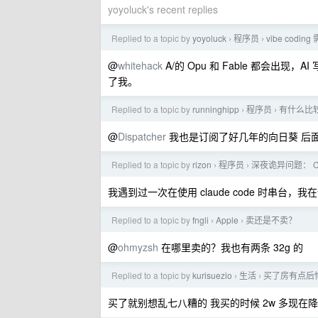
yoyoluck's recent replies
Replied to a topic by
yoyoluck
程序员
vibe cod
›
›
@
whitehack
A/的 Opu 和 Fable 都会出
了我。
Replied to a topic by
runninghipp
程序员
有什么比
›
›
@
Dispatcher
我也是订阅了好几年的向日葵 后
Replied to a topic by
rizon
程序员
深夜诡异问题： Clau
›
›
我遇到过一次在使用 claude code 时串
Replied to a topic by
fngli
Apple
卖还是不卖？
›
›
@
ohmyzsh
在哪里卖的？我也有两条 32g 的
Replied to a topic by
kurisuezio
生活
买了房有点后
›
›
买了就别想乱七八糟的 我买的时候 2w 多现在降