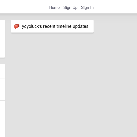
Home
Sign Up
Sign In
yoyoluck's recent timeline updates