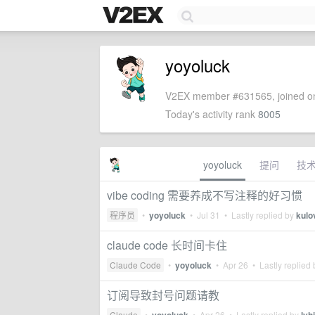
yoyoluck
V2EX member #631565, joined on
Today's activity rank
8005
yoyoluck
提问
技
vibe coding 需要养成不写注释的好习惯
程序员
•
yoyoluck
•
Jul 31
• Lastly replied by
kulo
claude code 长时间卡住
Claude Code
•
yoyoluck
•
Apr 26
• Lastly replied
订阅导致封号问题请教
Claude
•
•
Apr 26
• Lastly replied by