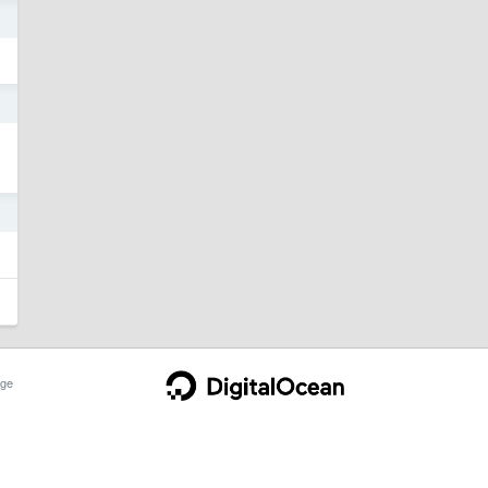
8
5
1
ge