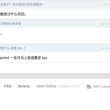
打击多开？多开是用户的合理需求！
Jun 
没有触发过什么风控。
m 以旧换新价格史低
May 1
万。
 5x 或者 20x 了
May 1
quired 一支付马上变成要求 kyc
·
FAQ
·
Solana
·
3645 Online
Highest 6679
·
Select Langua