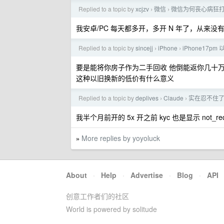
Replied to a topic by
xcjzv
微信
微信为何丧心病狂
›
›
我安卓/PC 每天都多开，多开 N 年了，从来
Replied to a topic by
sincejj
iPhone
iPhone17p
›
›
要是能将你房子作为二手回收 他倒能返你几十
这种以旧换新的低价有什么意义
Replied to a topic by
deplives
Claude
实在忍不住了想开
›
›
我半个月前开的 5x 开之前 kyc 也是显示 not_re
More replies by yoyoluck
»
About
·
Help
·
Advertise
·
Blog
·
API
创意工作者们的社区
World is powered by solitude