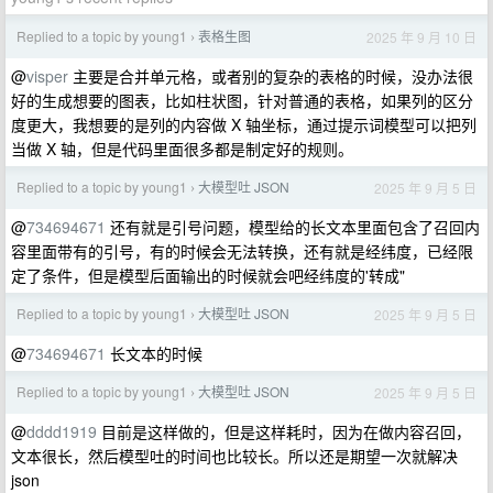
Replied to a topic by young1
表格生图
2025 年 9 月 10 日
›
@
visper
主要是合并单元格，或者别的复杂的表格的时候，没办法很
好的生成想要的图表，比如柱状图，针对普通的表格，如果列的区分
度更大，我想要的是列的内容做 X 轴坐标，通过提示词模型可以把列
当做 X 轴，但是代码里面很多都是制定好的规则。
Replied to a topic by young1
大模型吐 JSON
2025 年 9 月 5 日
›
@
734694671
还有就是引号问题，模型给的长文本里面包含了召回内
容里面带有的引号，有的时候会无法转换，还有就是经纬度，已经限
定了条件，但是模型后面输出的时候就会吧经纬度的'转成"
Replied to a topic by young1
大模型吐 JSON
2025 年 9 月 5 日
›
@
734694671
长文本的时候
Replied to a topic by young1
大模型吐 JSON
2025 年 9 月 5 日
›
@
dddd1919
目前是这样做的，但是这样耗时，因为在做内容召回，
文本很长，然后模型吐的时间也比较长。所以还是期望一次就解决
json