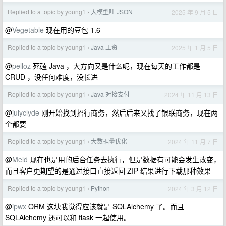
Replied to a topic by young1
大模型吐 JSON
2025 年 9 月 5 日
›
@
Vegetable
现在用的豆包 1.6
Replied to a topic by young1
Java 工资
2025 年 1 月 5 日
›
@
pelloz
死磕 Java ，大方向又是什么呢，现在每天的工作都是
CRUD ，没任何难度，没长进
Replied to a topic by young1
Java 对接支付
2024 年 11 月 13 日
›
@
julyclyde
刚开始找到招行商务，然后后来又找了银联商务，现在两
个都要
Replied to a topic by young1
大数据量优化
2024 年 11 月 7 日
›
@
Meld
现在也是用的后台任务去执行，但是数据有可能会发生改变，
而且客户更期望的是通过接口直接返回 ZIP 结果进行下载那种效果
Replied to a topic by young1
Python
2024 年 3 月 12 日
›
@
ipwx
ORM 这块我觉得应该就是 SQLAlchemy 了。而且
SQLAlchemy 还可以和 flask 一起使用。