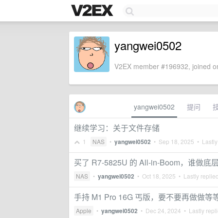
yangwei0502
V2EX member #196932, joined on
yangwei0502
提问
继续学习：关于文件存储
1
NAS
•
yangwei0502
•
Sep 18, 2025
• Lastly
买了 R7-5825U 的 All-in-Boom，
NAS
•
yangwei0502
•
Oct 18, 2025
• Lastly replie
手持 M1 Pro 16G 丐版，要不要再做做等
Apple
•
yangwei0502
•
Dec 24, 2024
• Lastly repl