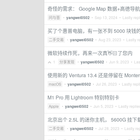
奇怪的需求： Google Map 数据+高德导航
问与答
•
yangwei0502
•
Sep 13, 2024
• Lastly rep
买了个惠普电脑，有一张不到 5000 块钱
二手交易
•
yangwei0502
•
Aug 23, 2023
• Lastly r
微软持续作死，再来一次真👋🏻了您内
1
分享发现
•
yangwei0502
•
Jun 9, 2023
• Last
使用新的 Ventura 13.4 还是停留在 Montere
macOS
•
yangwei0502
•
Jul 26, 2023
• Lastly repl
M1 Pro 用 Lightroom 特别特别卡
Apple
•
yangwei0502
•
Jun 5, 2023
• Lastly repli
北京出个 2.5L 的迷你主机， 5600G 
二手交易
•
yangwei0502
•
Jul 28, 2023
• Lastly re