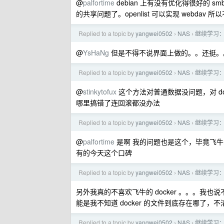
@
palfortime
debian 上有没有优化得很好的 
的共享问题了。openlist 可以实现 webdav 
Replied to a topic by
yangwei0502
NAS
继续学习
›
›
@
YsHaNg
但是不得不说界面上做的。。还挺。
Replied to a topic by
yangwei0502
NAS
继续学习
›
›
@
stinkytofux
这个方法对普通数据没问题，对 d
哪里搞错了连回滚都没办法
Replied to a topic by
yangwei0502
NAS
继续学习
›
›
@
palfortime
是啊 我的问题也是这个，毕竟飞牛或 
有的今天这个口碑
Replied to a topic by
yangwei0502
NAS
继续学习
›
›
另外我真的不喜欢飞牛的 docker 。。。我也
能是我不知道 docker 的文件到底存在哪了，
Replied to a topic by
yangwei0502
NAS
继续学习
›
›