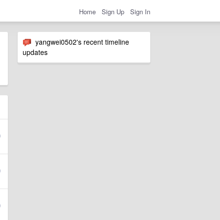
Home
Sign Up
Sign In
yangwei0502's recent timeline
updates