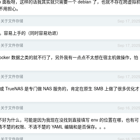
smb 面板呀，这样的话我其实就只需要一个 debian 了，也就不存在跨虚拟
所以不用担心。
：关于文件存储
Sep 17, 202
。容易上手的（同时容易劝退）
：关于文件存储
Sep 17, 202
ocker 数据之类的就不行了，另外我有一点点不太想在宿主机做操作，怕
：关于文件存储
Sep 17, 202
TrueNAS 是专门做 NAS 服务的，肯定在原生 SMB 上做了很多优化才
：关于文件存储
Sep 16, 202
说不好为什么，可能是因为我现在没找到直接填写 env 的位置在哪，也有可
不清不楚的权限、不清不楚的 YAML 编辑和是否保存。。。
：关于文件存储
Sep 16, 202