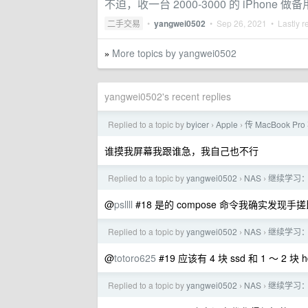
不迫，收一台 2000-3000 的 iPhone 做备
二手交易
•
yangwei0502
•
Sep 26, 2021
• Lastly r
More topics by yangwei0502
»
yangwei0502's recent replies
Replied to a topic by
byicer
Apple
传 MacBook P
›
›
谁摸我屏幕我跟谁急，我自己也不行
Replied to a topic by
yangwei0502
NAS
继续学习
›
›
@
psllll
#18 是的 compose 命令我确实发现手
Replied to a topic by
yangwei0502
NAS
继续学习
›
›
@
totoro625
#19 应该有 4 块 ssd 和 1 ～
Replied to a topic by
yangwei0502
NAS
继续学习
›
›