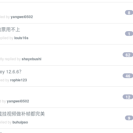
8
lied by
yangwei0502
的票用不上
1
eplied by
louis16s
62
ly replied by
shayebushi
y 12.6.6？
46
ied by
rophie123
12
ed by
yangwei0502
挂下载挂视频做补帧都完美
9
plied by
buhuipao