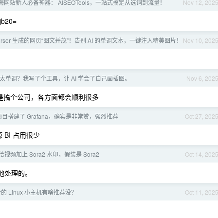
I 出海网站新人必备神器： AISEOTools，一站式搞定从选词到流量！
Nov 12, 202
b20=
 Cursor 生成的网页“图文并茂”！告别 AI 的单调文本，一键注入精美图片！
Nov 10, 202
面太单调？我写了个工具，让 AI 学会了自己画插图。
Nov 6, 202
还是搞个公司，各方面都会顺利很多
目搭建了 Grafana，确实是非常赞，强烈推荐
Oct 27, 202
BI 占用很少
视频加上 Sora2 水印，假装是 Sora2
Oct 14, 202
地处理的。
 Linux 小主机有啥推荐没？
Oct 11, 202