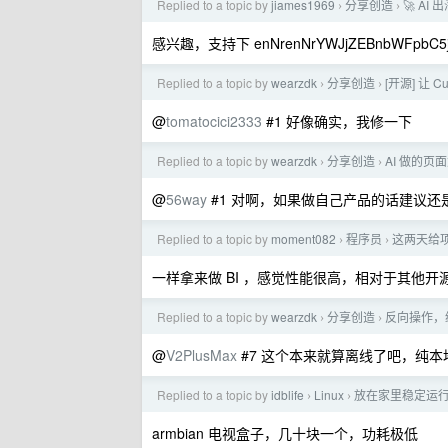
Replied to a topic by
jiames1969
分享创造
🚀 A
›
›
感兴趣，支持下 enNrenNrYWJjZEBnbWFpbC5j
Replied to a topic by
wearzdk
分享创造
[开源] 让
›
›
@
tomatocici2333
#1 好像确实，我修一下
Replied to a topic by
wearzdk
分享创造
AI 做的页
›
›
@
56way
#1 对啊，如果做自己产品的话建议
Replied to a topic by
moment082
程序员
这两天给项
›
›
一样拿来做 BI ，感觉性能很高，相对于其他开源 
Replied to a topic by
wearzdk
分享创造
反向操作，给
›
›
@
V2PlusMax
#7 这个本来就算离线了吧，纯本
Replied to a topic by
idblife
Linux
放在家里稳定运行的
›
›
armbian 电视盒子，几十块一个，功耗极低