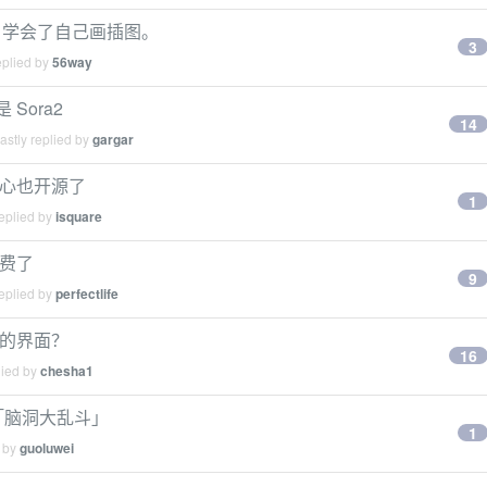
I 学会了自己画插图。
3
eplied by
56way
Sora2
14
stly replied by
gargar
核心也开源了
1
eplied by
isquare
免费了
9
eplied by
perfectlife
格的界面？
16
lied by
chesha1
戏「脑洞大乱斗」
1
d by
guoluwei