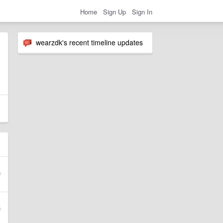
Home
Sign Up
Sign In
wearzdk's recent timeline updates