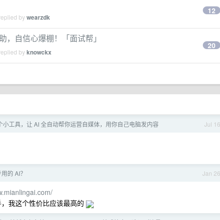
12
replied by
wearzdk
面试辅助，自信心爆棚！「面试帮」
20
replied by
knowckx
一个小工具，让 AI 全自动帮你运营自媒体，用你自己电脑发内容
Jul 1
用的 AI？
Jan 2
w.mianlingai.com/
助手，我这个性价比应该最高的