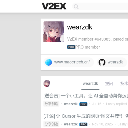
wearzdk
V2EX member #643085, joined on
PRO member
PRO
www.maoertech.cn/
wearzdk
wearzdk
提问
技
[送会员] 一个小工具，让 AI 全自动帮
分享创造
•
wearzdk
•
Jul 16
• Lastly replied
PRO
[开源] 让 Cursor 生成的网页“图文并
分享创造
•
wearzdk
•
Nov 10, 2025
• Lastly 
PRO