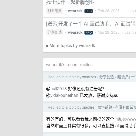
找个伙伴一起折腾创业
创业组队
•
wearzdk
•
Feb 26, 2025
• Lastly 
PRO
[送码]开发了一个 AI 面试助手， AI 
分享创造
•
wearzdk
•
Mar 28, 2025
• Lastly 
PRO
More topics by wearzdk
»
wearzdk's recent replies
Replied to a topic by
wearzdk
分享创造
[送会员] 
›
›
@
null2018
好像还没有注册呢？
@
yidakouneihan
已发放，感谢支持🙏
Replied to a topic by
xiaofire
职场话题
有没有面试专
›
›
有的有的，可以看看我之前搞的这个
https://ww
当然市面上其实有很多，可以直接搜 ai 面试