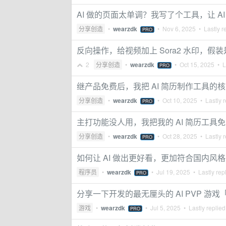
AI 做的页面太单调？我写了个工具，让 A
分享创造
•
wearzdk
•
Nov 6, 2025
• Lastly r
PRO
反向操作，给视频加上 Sora2 水印，假装是 
2
分享创造
•
wearzdk
•
Oct 15, 2025
• La
PRO
继产品免费后，我把 AI 简历制作工具的
分享创造
•
wearzdk
•
Oct 10, 2025
• Lastly r
PRO
主打功能没人用，我把我的 AI 简历工具
分享创造
•
wearzdk
•
Oct 28, 2025
• Lastly r
PRO
如何让 AI 做出更好看，更加符合国内风
程序员
•
wearzdk
•
Jul 19, 2025
• Lastly rep
PRO
分享一下开发的最无厘头的 AI PVP 游
游戏
•
wearzdk
•
Jul 5, 2025
• Lastly replie
PRO