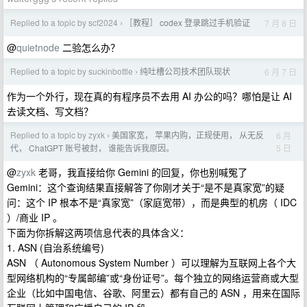
Replied to a topic by scf2024
［教程］ codex 登录跳过手机验证
7 月 8 日
›
@
quietnode
二验怎么办？
Replied to a topic by suckinbottle
纯吐槽公司技术团队现状
6 月 7 日
›
作为一个外行，现在真的有程序员不去用 AI 办公的吗？哪怕是让 AI
去读文档、写文档？
Replied to a topic by zyxk
美国家宽， 苹果内购，正规使用， 从无反
6 月
›
5 日
代， ChatGPT 账号被封， 谁能告诉我原因。
@
zyxk
老哥，我直接给你 Gemini 的回复，你也别喊冤了
Gemini：这个查询结果直接解答了你刚才关于“是不是真家宽”的疑
问：这个 IP 根本不是“真家宽”（家庭宽带），而是典型的机房（ IDC
）/商业 IP 。
下面为你拆解这两项信息代表的具体含义：
1. ASN (自治系统编号)
ASN （ Autonomous System Number ）可以理解为互联网上各个大
型网络机构的“专属邮编”或“身份证号”。每个独立的网络运营商或大型
企业（比如中国电信、谷歌、阿里云）都有自己的 ASN ，用来在国际