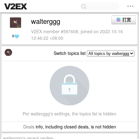
walterggg
打赏
V2EX member #597608, joined on 2022-10-16
0
12:46:22 +08:00
Switch topics list
Per walterggg's settings, the topics list is hidden
Deals
info, including closed deals, is not hidden
walterggg's recent replies