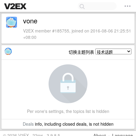
vone
V2EX member #185755, joined on 2016-08-06 21:25:51
+08:00
切换主题列表
Per vone's settings, the topics list is hidden
Deals
info, including closed deals, is not hidden
© 2026 V2EX · 22ms · 3.9.8.5
About
·
Language