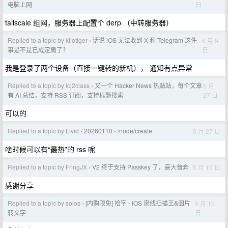
日
电脑上网
tailscale 组网，服务器上配置个 derp （中转服务器）
Replied to a topic by kilotiger
话说 iOS 无法收到 X 和 Telegram 这件
6 月 9
›
日
事是不是已成定局了？
我是登录了两个设备（直接一键转的新机）， 通知有点异常
Replied to a topic by lcj2class
又一个 Hacker News 热贴站，每个文章
5 月
›
27 日
有 AI 总结，支持 RSS 订阅，支持标题搜索
可以的
Replied to a topic by Livid
20260110 - /node/create
5 月 27 日
›
啥时候可以有“最热”的 rss 呢
Replied to a topic by FringJX
V2 终于支持 Passkey 了，喜大普奔
5 月 19 日
›
感谢分享
Replied to a topic by solos
[内购限免] 拾字 - iOS 离线扫描王&图片
5 月 15
›
日
转文字