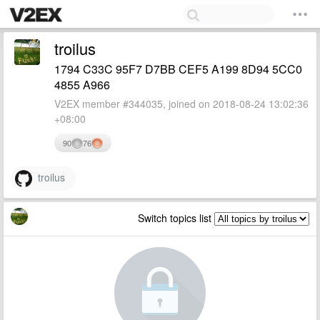
troilus
1794 C33C 95F7 D7BB CEF5 A199 8D94 5CC0
4855 A966
V2EX member #344035, joined on 2018-08-24 13:02:36
+08:00
90
76
troilus
Switch topics list