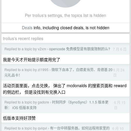
Per troilus's settings, the topics list is hidden
Deals
info, including closed deals, is not hidden
troilus's recent replies
Replied to a topic by v2xm
opencode 免费模型是有额度限制的么?
7 月 6 日
›
我是今天才开始提示额度用完了
Replied to a topic by zl1995
微软下血本了，白嫖麦当劳、肯德基 20
6 月 24
›
日
元礼品卡！
活动页面里面，点击兑换， 弹出了 mcdonalds 的搜索页面和 reward
的侧边栏， 但是没找到有兑换入口
Replied to a topic by gadore
时刻同步（SynoSync）1.1.5 版本更
6 月 15
›
日
新： iOS 低版本支持
低版本支持好顶赞
Replied to a topic by qviqvi
有一台中转服务器，如何远程用家里的
6 月 10
›