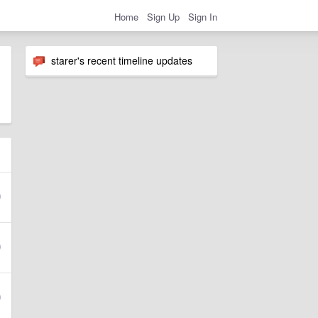
Home
Sign Up
Sign In
starer's recent timeline updates