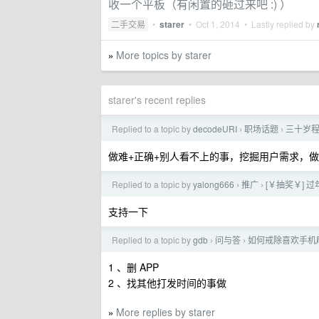
收一个平板（有闲置的砸过来吧 :) ）
二手交易
•
starer
•
Oct 1, 2014
• Lastly replied by
More topics by starer
»
starer's recent replies
Replied to a topic by
decodeURI
职场话题
三十岁
›
›
做难+正确+别人看不上的事，挖掘用户需求，
Replied to a topic by
yalong666
推广
[￥抽奖￥] 
›
›
支持一下
Replied to a topic by
gdb
问与答
如何戒除喜欢手机
›
›
1 、删 APP
2 、找其他打发时间的事做
More replies by starer
»