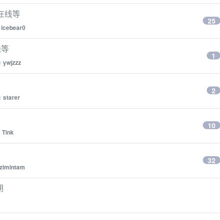
的，在线等
25
y
icebear0
线等
1
by
ywjzzz
2
by
starer
10
y
Tink
32
zimintam
期